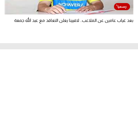
بعد غياب عامين عن الملاعب.. لافيينا يعلن التعاقد مع عبد الله جمعة