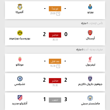
-
-
لم تبدأ
بورتو
ألفيركا
20:00
كأس الإمارات
1 مباراة
2
0
مباشر
أرسنال
بوروسيا دورتموند
30:35
مباريات ودية - أندية
3 مباراة
-
-
بعد قليل
ليفربول
موناكو
16:30
2
2
مباشر
جوهور دارول تاكزيم
تشيلسي
70:32
1
3
انتهت
مانشستر سيتي
أتلتيكو مدريد