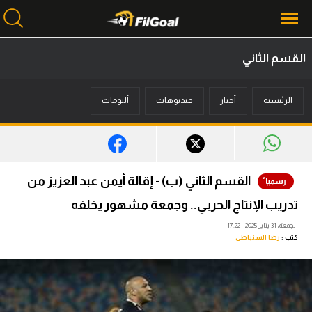
القسم الثاني
محتوى إخباري
الرئيسية
أخبار
فيديوهات
ألبومات
الرئيسية
أخبار
مباريات
القسم الثاني (ب) - إقالة أيمن عبد العزيز من
ميركاتو
تدريب الإنتاج الحربي.. وجمعة مشهور يخلفه
فانتازي في الجول
الجمعة، 31 يناير 2025 - 17:22
كتب :
رضا السنباطي
مسابقة التوقعات
فيديوهات
عدسات