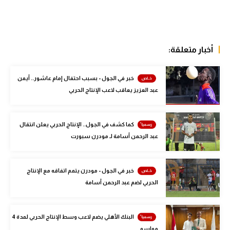
الوطن العربي
في المونديال
أخبار متعلقة:
رياضة نسائية
آسيا
خبر في الجول - بسبب احتفال إمام عاشور.. أيمن
عبد العزيز يعاقب لاعب الإنتاج الحربي
أمريكا
ركن الألعاب
كما كشف في الجول.. الإنتاج الحربي يعلن انتقال
عبد الرحمن أسامة لـ مودرن سبورت
أقسام خاصة
Gamers
خبر في الجول - مودرن يتمم اتفاقه مع الإنتاج
ميركاتو
الحربي لضم عبد الرحمن أسامة
تحقيق في الجول
البنك الأهلي يضم لاعب وسط الإنتاج الحربي لمدة 4
تقرير في الجول
مواسم