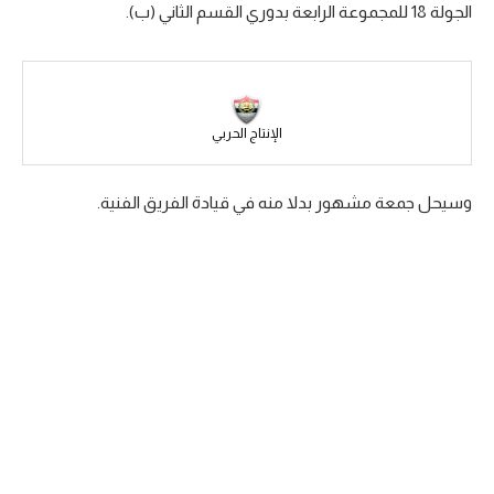
الجولة 18 للمجموعة الرابعة بدوري القسم الثاني (ب).
سعودي في الجول
الدوري الإنجليزي
الدوري الإسباني
الإنتاج الحربي
دوري أبطال أوروبا
وسيحل جمعة مشهور بدلا منه في قيادة الفريق الفنية.
القسم الثاني
رياضات أخرى
أمم إفريقيا
كرة السلة الأمريكية
كرة سلة
كرة يد
كرة طائرة