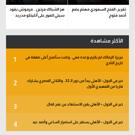
تقرير: الفتح السعودي مهتم بضم
هز الشباك مرتين.. مرموش يقود
أحمد فتوح
سيتي للفوز على أتليتكو مدريد
الأكثر مشاهدة
بيزيرا: الزمالك لم يلتزم بوعده معي.. وكنت سأصبح أغلى صفقة في
1
تاريخ النادي
خبر في الجول - الأهلي يبدأ من دور الـ 32.. والثلاثي المصري يشارك
2
قاريا من التمهيدي الأول
خبر في الجول – الأهلي يقرر الاستنغاء عن عمر كمال
3
خبر في الجول – الأهلي يستقر على استمرار الساعي وأحمد عيد
4