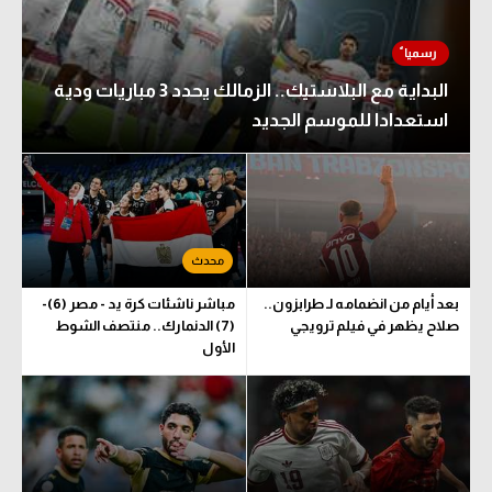
البداية مع البلاستيك.. الزمالك يحدد 3 مباريات ودية
استعدادا للموسم الجديد
بعد أيام من انضمامه لـ طرابزون..
مباشر ناشئات كرة يد - مصر (6)-
صلاح يظهر في فيلم ترويجي
(7) الدنمارك.. منتصف الشوط
الأول