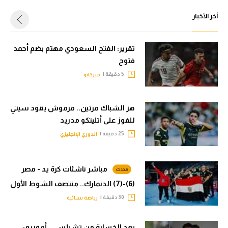
أخر الأخبار
تقرير: الفتح السعودي مهتم بضم أحمد
فتوح
5 دقيقة |
ميركاتو
هز الشباك مرتين.. مرموش يقود سيتي
للفوز على أتليتكو مدريد
25 دقيقة |
الدوري الإنجليزي
مباشر ناشئات كرة يد - مصر
(6)-(7) الدنمارك.. منتصف الشوط الأول
30 دقيقة |
رياضة نسائية
بعد الخسارة من تشيلسي.. أموريم: