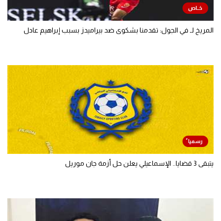
المريخ لـ في الجول: تقدمنا بشكوى ضد بيراميدز بسبب إبراهيم عادل
يتبقى 3 قضايا.. الإسماعيلي يعلن حل أزمة جان موريل