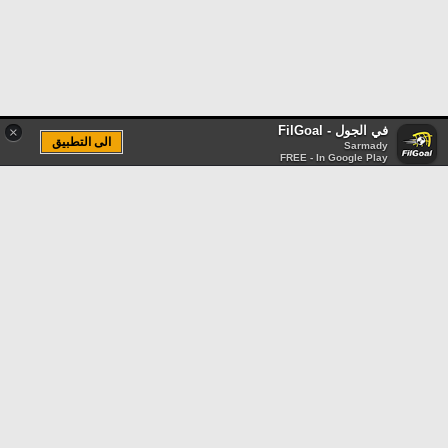
في الجول - FilGoal
×
الى التطبيق
Sarmady
FREE - In Google Play