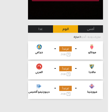
أمس
اليوم
غدا
مباريات ودية - أندية
3 مباراة
-
-
لم تبدأ
موناكو
خيتافي
21:00
-
-
لم تبدأ
مالاجا
العربي
21:00
-
-
لم تبدأ
فيورنتينا
ديبورتيفو ألافيس
21:00