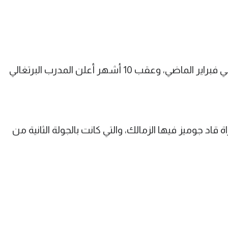
وكان الزمالك قد أتم تعاقده مع جوميز في فبراير الماضي، وعقب 10 أشهر أعلن المدرب البرتغالي
ة قاد جوميز فيها الزمالك، والتي كانت بالجولة الثانية من