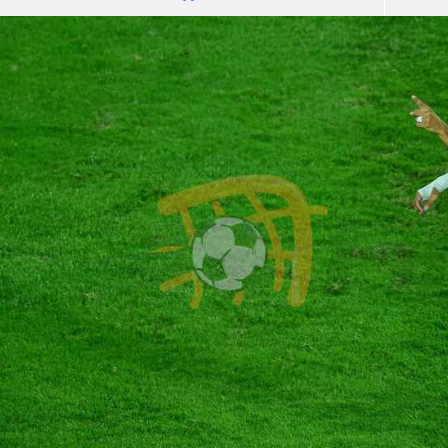
آسيا
دوري أبطال أوروبا
لسعودي للمحترفين
أمريكا
القسم الثاني
ل أوروبا
ركن الألعاب
رياضات أخرى
ل إفريقيا