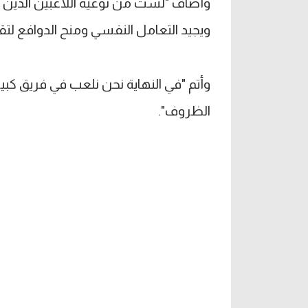
وأضاف "لست من نوعية اللاعبين الذين يت
ويجيد التعامل النفسي ومنح الدوافع لتق
وأتم "في النهاية نحن نلعب في فريق كبي
الظروف".