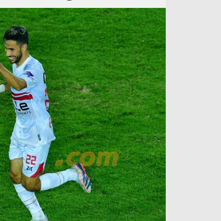
آراء حرة
الدوري ا
ركن الألعاب
دوري أبطا
دوري أبطا
كل البطولات