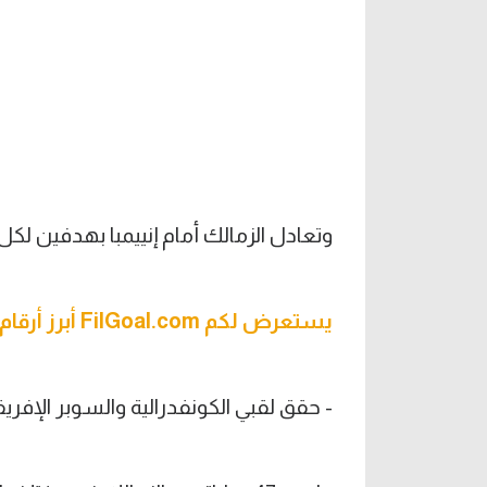
وتعادل الزمالك أمام إنييمبا بهدفين لكل
يستعرض لكم FilGoal.com أبرز أرقام جوميز مع الزمالك:
- حقق لقبي الكونفدرالية والسوبر الإفريق