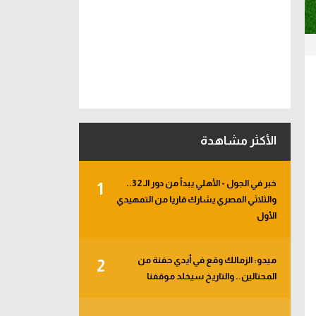
الأكثر مشاهدة
خبر في الجول - الأهلي يبدأ من دور الـ 32..
1
والثلاثي المصري يشارك قاريا من التمهيدي
الأول
ميدو: الزمالك وقع في أيدي حفنة من
2
المحتالين.. والتاريخ سيخلد موقفنا