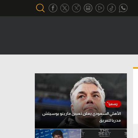
أقسام خاصة
Gamers
يكية
ميركاتو
تحقيق في الجول
تقرير في الجول
تحليل في الجول
حكايات في الجول
الأهلي السعودي يعلن تعيين مارينو بوسيتش
مدربا للفريق
كويز في الجول
فيديو في الجول