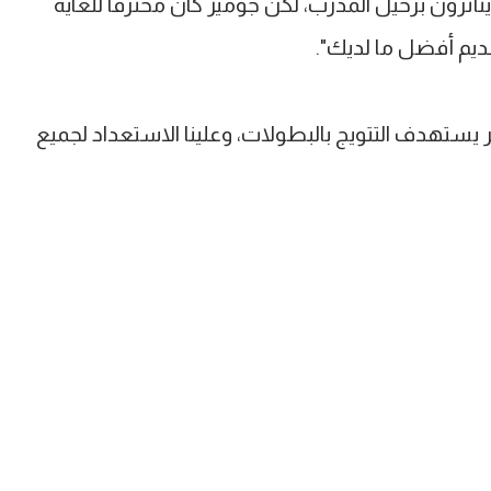
أثرون برحيل المدرب، لكن جوميز كان محترفا للغاية
ديم أفضل ما لديك".
ر يستهدف التتويج بالبطولات، وعلينا الاستعداد لجميع