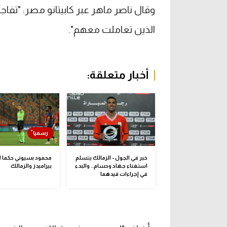
وقال ناصر ماهر عبر كابيتانو مصر: "تفا
الذين تعاملت معهم".
أخبار متعلقة:
خبر في الجول - الزمالك يتسلم
محمود بسيوني حكما لم
استغناء جهاد وحسام.. والبدء
بيراميدز والزمالك
في إجراءات قيدهما