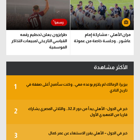
مران الأهلي - مشاركة إمام
طرابزون يعلن تحطيم رقمه
عاشور.. وجلسة خاصة من عموتة
القياسي التاريخي لمبيعات التذاكر
الموسمية
الأكثر مشاهدة
بيزيرا: الزمالك لم يلتزم بوعده معي.. وكنت سأصبح أغلى صفقة في
1
تاريخ النادي
خبر في الجول - الأهلي يبدأ من دور الـ 32.. والثلاثي المصري يشارك
2
قاريا من التمهيدي الأول
خبر في الجول – الأهلي يقرر الاستنغاء عن عمر كمال
3