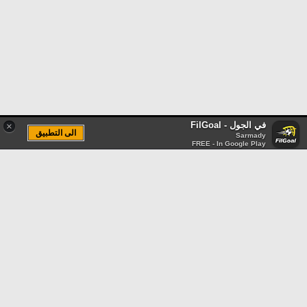
في الجول - FilGoal
×
الى التطبيق
Sarmady
FREE - In Google Play