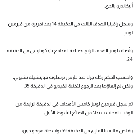
أليخاندرو بالدي.
الوطن العربي
في المونديال
وسجل رافينيا الهدف الثالث في الدقيقة 14 بعد تمريرة من فيرمين
رياضة نسائية
لوبيز.
آسيا
وأضاف لوبيز الهدف الرابع بصناعة المدافع باو كوبارسي في الدقيقة
أمريكا
24.
ركن الألعاب
واحتسب الحكم ركلة جزاء ضد حارس برشلونة فويتشيك تشيزني،
ولكن تم إلغاؤها بعد الرجوع لتقنية الفيديو في الدقيقة 35.
أقسام خاصة
Gamers
ثم سجل فيرمين لوبيز خامس الأهداف في الدقيقة الرابعة من
ميركاتو
الوقت المحتسب بدلا من الضائع للشوط الأول.
تحقيق في الجول
وقلص فالنسيا الفارق في الدقيقة 59 بواسطة هوجو دورو.
تقرير في الجول