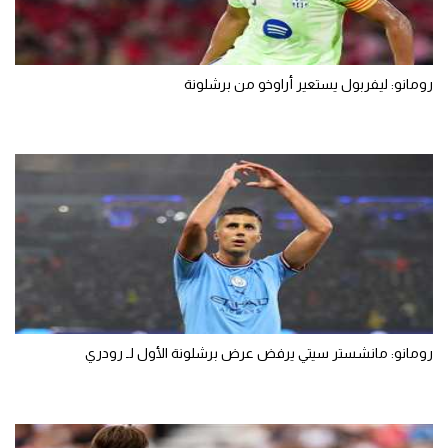
رومانو: ليفربول يستعير أراوخو من برشلونة
رومانو: مانشستر سيتي يرفض عرض برشلونة الأول لـ رودري