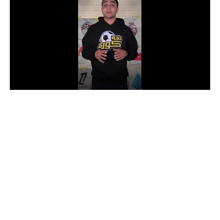
الدوري السعودي للمحترفين
دوري أبطال أوروبا
دوري أبطال إفريقيا
كل البطولات
أقسام
الكرة المصرية
الدوري المصري
الكرة الأوروبية
الكرة الإفريقية
منتخب مصر