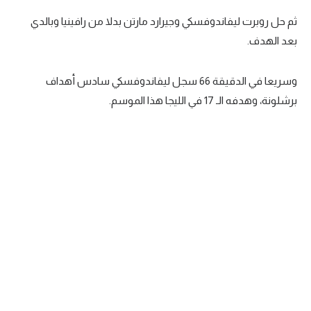
تحليل في الجول
ثم حل روبرت ليفاندوفسكي وجيرارد مارتن بدلا من رافينيا وبالدي
بعد الهدف.
حكايات في الجول
كويز في الجول
وسريعا في الدقيقة 66 سجل ليفاندوفسكي سادس أهداف
برشلونة، وهدفه الـ 17 في الليجا هذا الموسم.
فيديو في الجول