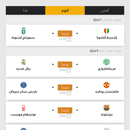
أمس
اليوم
غدا
الدوري البرتغالي
1 مباراة
-
-
لم تبدأ
إشتريلا أمادورا
سبورتنج لشبونة
22:30
مباريات ودية - أندية
4 مباراة
-
-
لم تبدأ
فرينكفاروزي
ريال مدريد
20:00
-
-
لم تبدأ
مانشستر يونايتد
باريس سان جيرمان
18:00
-
-
لم تبدأ
برشلونة
نوتنجهام فورست
22:00