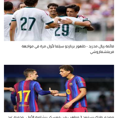
قائمة ريال مدريد - ظهور برناردو سيلفا لأول مرة في مواجهة
فرينتشفاروشي
موندو: فليك يستبعد 3 مواهب من معسكر برشلونة الأول.. وحمزة عبد