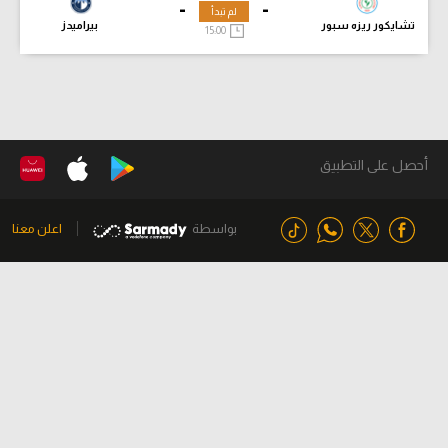
-
-
لم تبدأ
تشايكور ريزه سبور
بيراميدز
15:00
أحصل على التطبيق
بواسطة
اعلن معنا