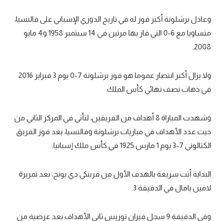
سعودي في الجول
وعادل برشلونة أكبر فوز له في تاريخ الدوري الإسباني على فالنسيا،
متساويا مع 6-0 التي فاز بها مرتين في 14 سبتمبر 1958 و4 مايو
الدوري الإنجليزي
2008.
الدوري الإسباني
دوري أبطال أوروبا
ولا يزال أكبر انتصار عموما هو فوز برشلونة 7-0 يوم 3 فبراير 2016
في ذهاب نصف نهائي كأس الملك.
القسم الثاني
رياضات أخرى
وشهدت المباراة 8 أهداف من الفريقين، لتأتي في المركز الثاني من
حيث عدد الأهداف في مباريات برشلونة وفالنسيا، بعد فوز الفريق
أمم إفريقيا
الكتالوني 7-3 يوم 1 مارس 1925 في كأس ملك إسبانيا.
كرة السلة الأمريكية
كرة سلة
البداية أتت سريعة بالهدف الأول من فرينكي دي يونج، بعد تمريرة
لامين يامال في الدقيقة 3.
كرة يد
كرة طائرة
وفي الدقيقة 9 سجل فيران توريس ثاني الأهداف بعد عرضية من