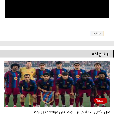
برشلونة
نرشح لكم
قبل الأهلي ب 3 أيام.. برشلونة يعلن مواجهة بازل وديا