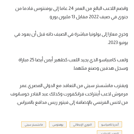
وانضم اللاعب البالغ من العمر 24 عاما إلى يوفنتوس قادما من
جنوى في صيف 2022 مقابل 13 مليون يورو.
وخرج معارا إلى بولونيا مباشرة في الصيف ذاته قبل أن يعود في
يونيو 2023.
ولعب كامبياسو الذي يجيد اللعب كظهير أيمن أيضا 25 مباراة
وسجل هدفين وصنع مثلهما.
ويقترب مانشستر سيتي من التعاقد مع الدولي المصري عمر
مرموش لاعب أينتراخت فرانكفورت وكذلك عبد القادر خوسانوف
من لانس الفرنسي بالإضافة إلى فيتور ريس مدافع بالميراس.
أندريا كامبياسو
الدوري الإيطالي
يوفنتوس
مانشستر سيتي
الدوري الإنجليزي