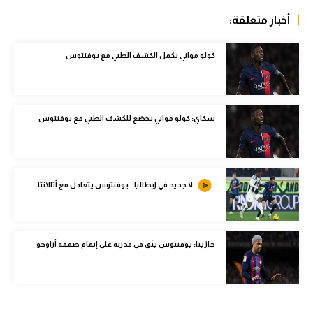
الوطن العربي
أخبار متعلقة:
في المونديال
كولو مواني يكمل الكشف الطبي مع يوفنتوس
رياضة نسائية
آسيا
سكاي: كولو مواني يخضع للكشف الطبي مع يوفنتوس
أمريكا
ركن الألعاب
لا جديد في إيطاليا.. يوفنتوس يتعادل مع أتالانتا
أقسام خاصة
Gamers
جازيتا: يوفنتوس يثق في قدرته على إتمام صفقة أراوخو
ميركاتو
تحقيق في الجول
تقرير في الجول