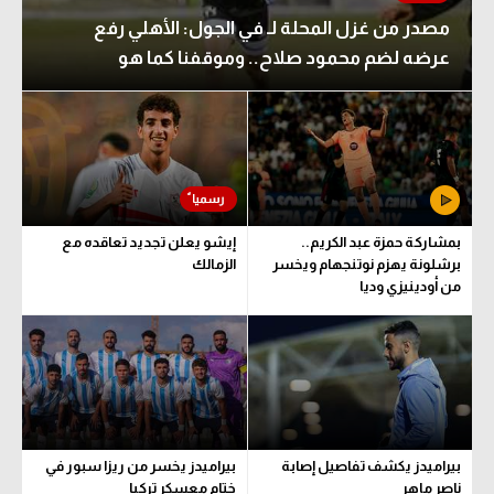
مصدر من غزل المحلة لـ في الجول: الأهلي رفع
عرضه لضم محمود صلاح.. وموقفنا كما هو
بمشاركة حمزة عبد الكريم..
إيشو يعلن تجديد تعاقده مع
برشلونة يهزم نوتنجهام ويخسر
الزمالك
من أودينيزي وديا
بيراميدز يكشف تفاصيل إصابة
بيراميدز يخسر من ريزا سبور في
ناصر ماهر
ختام معسكر تركيا