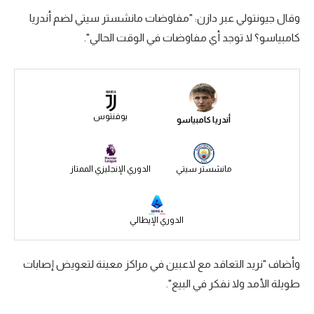
وقال جيونتولي عبر دازن: "مفاوضات مانشستر سيتي لضم أندريا
سعودي في الجول
كامبياسو؟ لا توجد أي مفاوضات في الوقت الحالي".
الدوري الإنجليزي
الدوري الإسباني
دوري أبطال أوروبا
يوفنتوس
أندريا كامبياسو
القسم الثاني
رياضات أخرى
مانشستر سيتي
الدوري الإنجليزي الممتاز
أمم إفريقيا
كرة السلة الأمريكية
الدوري الإيطالي
كرة سلة
وأضاف "نريد التعاقد مع لاعبين في مراكز معينة لتعويض إصابات
كرة يد
طويلة الأمد ولا نفكر في البيع".
كرة طائرة