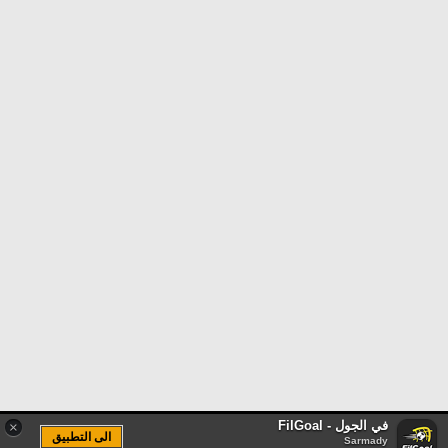
في الجول - FilGoal
×
الى التطبيق
Sarmady