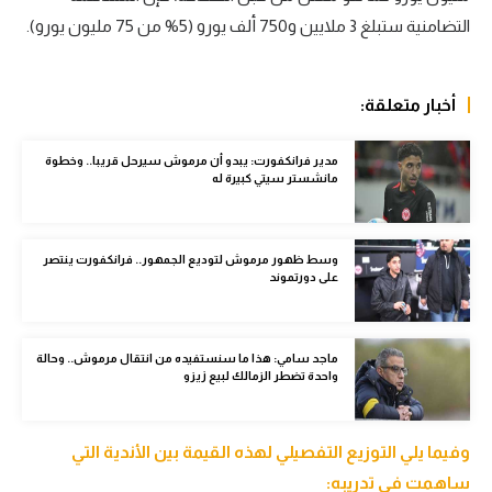
الوطن العربي
التضامنية ستبلغ 3 ملايين و750 ألف يورو (5% من 75 مليون يورو).
في المونديال
أخبار متعلقة:
رياضة نسائية
آسيا
مدير فرانكفورت: يبدو أن مرموش سيرحل قريبا.. وخطوة
مانشستر سيتي كبيرة له
أمريكا
ركن الألعاب
وسط ظهور مرموش لتوديع الجمهور.. فرانكفورت ينتصر
على دورتموند
أقسام خاصة
Gamers
ماجد سامي: هذا ما سنستفيده من انتقال مرموش.. وحالة
واحدة تضطر الزمالك لبيع زيزو
ميركاتو
تحقيق في الجول
وفيما يلي التوزيع التفصيلي لهذه القيمة بين الأندية التي
تقرير في الجول
ساهمت في تدريبه: