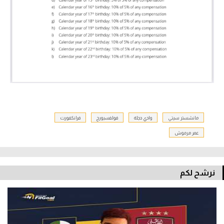
مانشستر سيتي
وادي دجلة
فولفسبورج
فرانكفورت
عمر مرموش
نرشح لكم