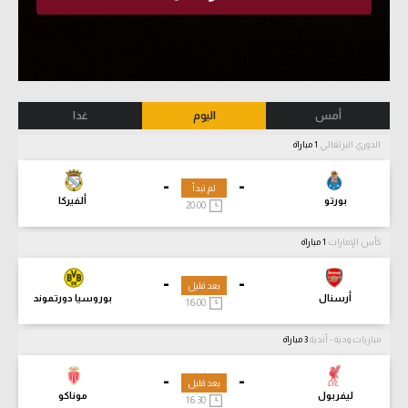
أمس
اليوم
غدا
الدوري البرتغالي
1 مباراة
-
-
لم تبدأ
بورتو
ألفيركا
20:00
كأس الإمارات
1 مباراة
-
-
بعد قليل
أرسنال
بوروسيا دورتموند
16:00
مباريات ودية - أندية
3 مباراة
-
-
بعد قليل
ليفربول
موناكو
16:30