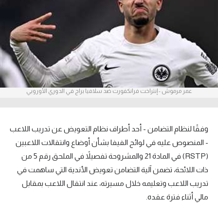
آراء حرة
ركن الألعاب
بطولات
أمريكا 2026
عمر مرموش - إنتراخت فرانكفورت ضد سلافيا براج في الدوري الأوروبي
الدوري المصري
الدوري الإنجليزي الممتاز
وفقًا لنظام التضامن - أحد أطراف نظام التعويض عن تدريب اللاعب
- المنصوص عليه في لوائح الفيفا بشأن أوضاع وانتقالات اللاعبين
الدوري الإسباني
(RSTP) في المادة 21 والمشروحة تفصيلاً في الملحق رقم 5 من
ذات اللائحة، تضمن آلية التضامن تعويض الأندية التي ساهمت في
الدوري الإيطالي
تدريب اللاعب وتعليمه خلال مسيرته، عند انتقال اللاعب بمقابل
الدوري الألماني
مالي أثناء فترة عقده.
الدوري الفرنسي