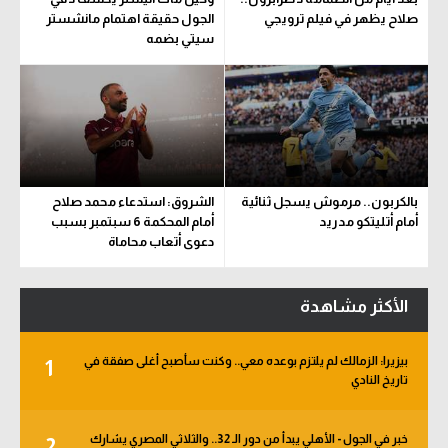
صلاح يظهر في فيلم ترويجي
الجول حقيقة اهتمام مانشستر
سيتي بضمه
بالكربون.. مرموش يسجل ثنائية
الشروق: استدعاء محمد صلاح
أمام أتليتكو مدريد
أمام المحكمة 6 سبتمبر بسبب
دعوى أتعاب محاماة
الأكثر مشاهدة
بيزيرا: الزمالك لم يلتزم بوعده معي.. وكنت سأصبح أغلى صفقة في
1
تاريخ النادي
خبر في الجول - الأهلي يبدأ من دور الـ 32.. والثلاثي المصري يشارك
2