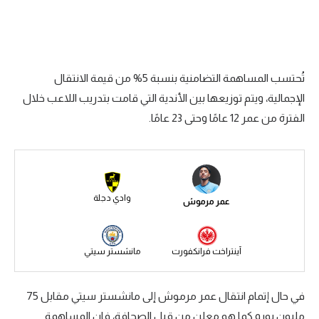
سعودي في الجول
الدوري الإنجليزي
الدوري الإسباني
تُحتسب المساهمة التضامنية بنسبة 5% من قيمة الانتقال
الإجمالية، ويتم توزيعها بين الأندية التي قامت بتدريب اللاعب خلال
دوري أبطال أوروبا
الفترة من عمر 12 عامًا وحتى 23 عامًا.
القسم الثاني
رياضات أخرى
أمم إفريقيا
وادي دجلة
عمر مرموش
كرة السلة الأمريكية
كرة سلة
آينتراخت فرانكفورت
مانشستر سيتي
كرة يد
في حال إتمام انتقال عمر مرموش إلى مانشستر سيتي مقابل 75
كرة طائرة
مليون يورو كما هو معلن من قبل الصحافة، فإن المساهمة