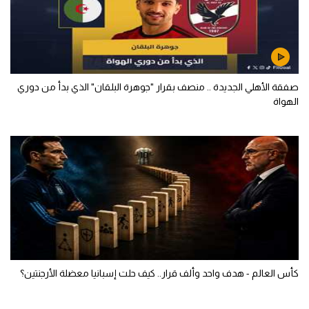
صفقة الأهلي الجديدة .. منصف بقرار "جوهرة البلقان" الذي بدأ من دوري
الهواة
كأس العالم - هدف واحد وألف قرار.. كيف حلت إسبانيا معضلة الأرجنتين؟