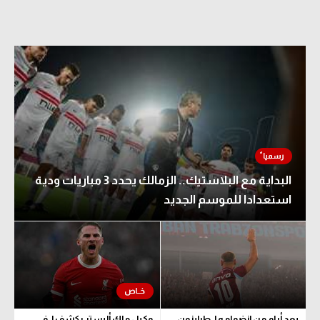
البداية مع البلاستيك.. الزمالك يحدد 3 مباريات ودية
استعدادا للموسم الجديد
بعد أيام من انضمامه لـ طرابزون..
وكيل ماك أليستر يكشف لـ في