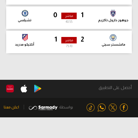
0
1
مباشر
جوهور دارول تاكزيم
تشيلسي
40:56
1
2
مباشر
مانشستر سيتي
أتلتيكو مدريد
75:19
أحصل على التطبيق
بواسطة
اعلن معنا