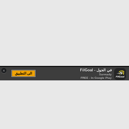
في الجول - FilGoal
×
الى التطبيق
Sarmady
FREE - In Google Play