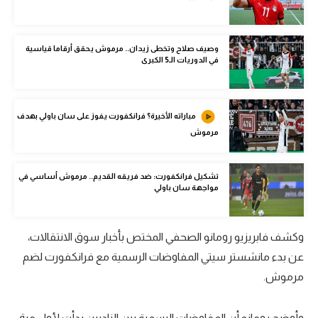
الوطن العربي
في المونديال
وصيف صلاح وتخطى زيدان.. مرموش يحقق أرقاما قياسية
في الدوريات الـ5 الكبرى
رياضة نسائية
آسيا
مباراته الأخيرة؟ فرانكفورت يفوز على سان باولي بهدف
أمريكا
مرموش
ركن الألعاب
تشكيل فرانكفورت: ضد فريقه القديم.. مرموش أساسي في
مواجهة سان باولي
أقسام خاصة
Gamers
وكشف فابريزيو رومانو الصحفي المختص بأخبار سوق الانتقالات،
ميركاتو
عن بدء مانشستر سيتي المفاوضات الرسمية مع فرانكفورت لضم
مرموش.
تحقيق في الجول
تقرير في الجول
وأوضح رومانو أن المفاوضات الرسمية بين الناديين بدأت لأول مرة