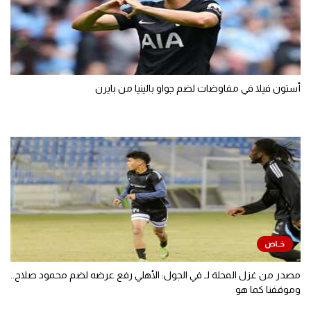
أستون فيلا في مفاوضات لضم جواو بالينيا من بايرن
مصدر من غزل المحلة لـ في الجول: الأهلي رفع عرضه لضم محمود صلاح..
وموقفنا كما هو