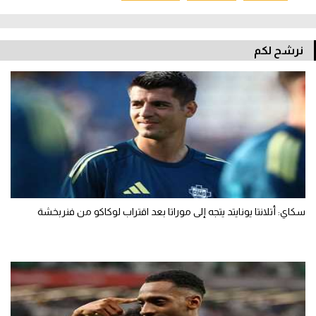
نرشح لكم
سكاي: أتلانتا يونايتد يتجه إلى موراتا بعد اقتراب لوكاكو من فنربخشة