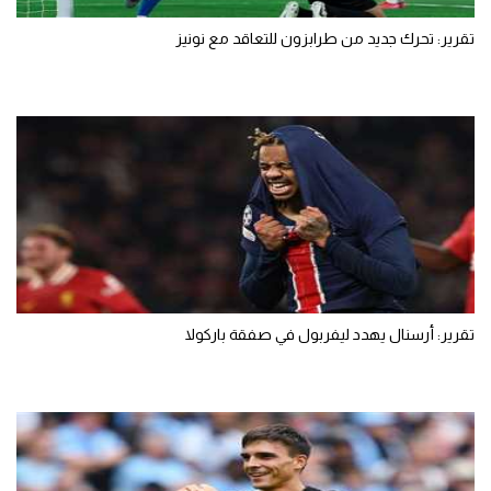
تقرير: تحرك جديد من طرابزون للتعاقد مع نونيز
تقرير: أرسنال يهدد ليفربول في صفقة باركولا