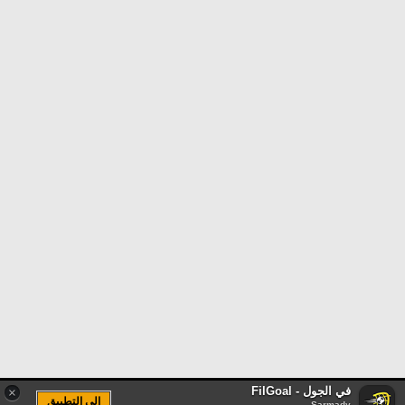
في الجول - FilGoal
×
الى التطبيق
Sarmady