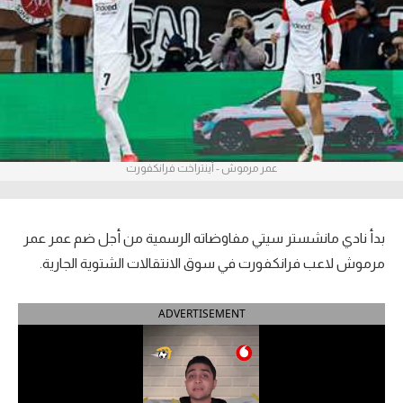
آراء حرة
ركن الألعاب
بطولات
أمريكا 2026
عمر مرموش - أينتراخت فرانكفورت
الدوري المصري
الدوري الإنجليزي الممتاز
بدأ نادي مانشستر سيتي مفاوضاته الرسمية من أجل ضم عمر عمر
مرموش لاعب فرانكفورت في سوق الانتقالات الشتوية الجارية.
الدوري الإسباني
ADVERTISEMENT
الدوري الإيطالي
الدوري الألماني
الدوري الفرنسي