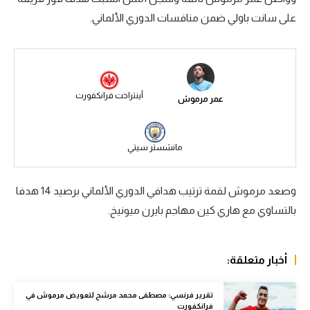
على سانت باولي ضمن منافسات الدوري الألماني.
سعودي في الجول
الدوري الإنجليزي
الدوري الإسباني
آينتراخت فرانكفورت
عمر مرموش
دوري أبطال أوروبا
القسم الثاني
مانشستر سيتي
رياضات أخرى
أمم إفريقيا
وصعد مرموش لقمة ترتيب هدافي الدوري الألماني برصيد 14 هدفا
بالتساوي مع هاري كين مهاجم بايرن ميونيخ.
كرة السلة الأمريكية
كرة سلة
أخبار متعلقة:
كرة يد
كرة طائرة
تقرير فرنسي: مصطفى محمد مرشح لتعويض مرموش في
فرانكفورت