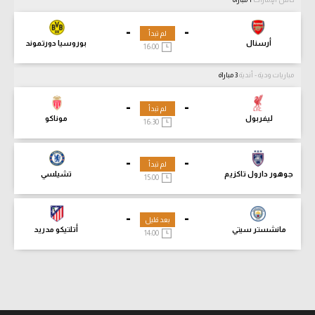
-
-
لم تبدأ
أرسنال
بوروسيا دورتموند
16:00
مباريات ودية - أندية
3 مباراة
-
-
لم تبدأ
ليفربول
موناكو
16:30
-
-
لم تبدأ
جوهور دارول تاكزيم
تشيلسي
15:00
-
-
بعد قليل
مانشستر سيتي
أتلتيكو مدريد
14:00