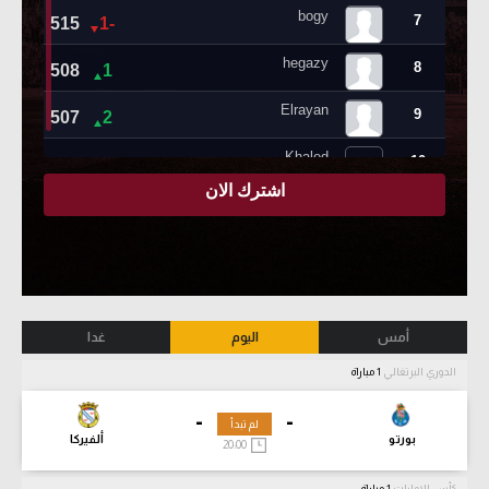
أمس
اليوم
غدا
الدوري البرتغالي
1 مباراة
-
-
لم تبدأ
بورتو
ألفيركا
20:00
كأس الإمارات
1 مباراة