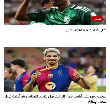
أهلي جدة يضم مهاجم الهلال
موندو ديبورتيفو: أراوخو يصل إلى ليفربول لإتمام انتقاله.. وبند أحقية شراء
ضمن الإعارة