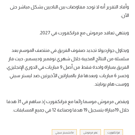
وأفاد التقرير أنه لا توجد مفاوضات بين الناديين بشكل مباشر حتى
الآن.
وينتهي تعاقد مرموش مع فرانكفورت في 2027.
ويحاول جوارديولا تجديد صفوف الفريق في منتصف الموسم بعد
سلسلة من النتائج المخيبة خلال شهري نوفمبر وديسمبر، حيث فاز
الفريق بمباراة واحدة فقط من أصل 9 مباريات في الدوري الإنجليزي،
وخسر 6 مباريات. وبعدها فاز بالمباراتين الأخيرتين ضد ليستر سيتي
ووست هام يونايتد.
ويقضى مرموش موسما رائعا مع فرانكفورت إذ ساهم في 31 هدفا
خلال 19مباراة بتسجيل 19 هدفا وصناعة 12 في جميع المسابقات.
فرانكفورت
عمر مرموش
مانشستر سيتي