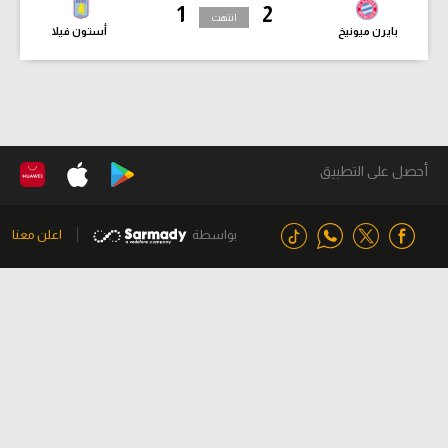
1
2
انتهت
بايرن ميونيخ
أستون فيلا
أحصل على التطبيق
بواسطة
اعلن معنا