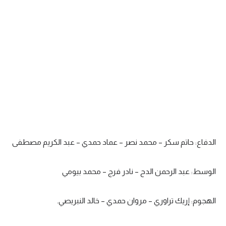
تحليل في الجول
حكايات في الجول
كويز في الجول
فيديو في الجول
الدفاع: حاتم سكر – محمد نصر – عماد حمدي – عبد الكريم مصطفى
الوسط: عبد الرحمن الدح – نادر فرج – محمد بيومي
الهجوم: إريك تراوري – مروان حمدي – خالد النبريصي.