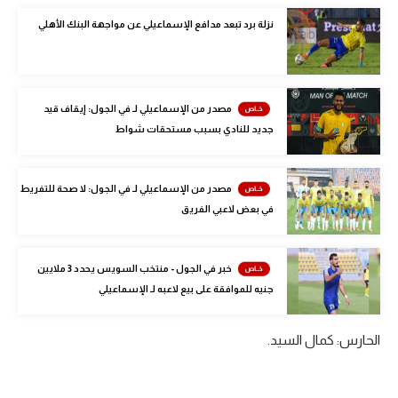
الوطن العربي
نزلة برد تبعد مدافع الإسماعيلي عن مواجهة البنك الأهلي
في المونديال
رياضة نسائية
مصدر من الإسماعيلي لـ في الجول: إيقاف قيد
آسيا
جديد للنادي بسبب مستحقات شواط
أمريكا
مصدر من الإسماعيلي لـ في الجول: لا صحة للتفريط
ركن الألعاب
في بعض لاعبي الفريق
أقسام خاصة
خبر في الجول - منتخب السويس يحدد 3 ملايين
Gamers
جنيه للموافقة على بيع لاعبه لـ الإسماعيلي
ميركاتو
الحارس: كمال السيد.
تحقيق في الجول
تقرير في الجول