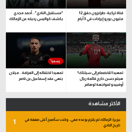
قناة تركية: طرابزون حقق 12
"مستقبل النادي".. أحمد مجدي
مليون يورو إيرادات في 3 أيام
يكشف كواليس رحيله عن الزمالك
تمهيدا للانضمام إلى سيلتك؟
تمهيدا لانتقاله إلى الغرافة.. ميلان
هيثم حسن خارج قائمة ريال
ينهي عقد إسماعيل بن ناصر
أوفييدو لمواجهة لوهافر
الأكثر مشاهدة
بيزيرا: الزمالك لم يلتزم بوعده معي.. وكنت سأصبح أغلى صفقة في
1
تاريخ النادي