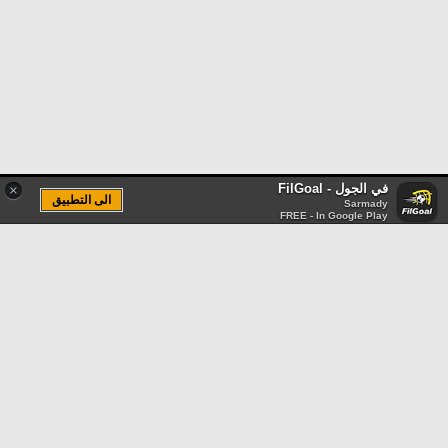
في الجول - FilGoal
×
الى التطبيق
Sarmady
FREE - In Google Play