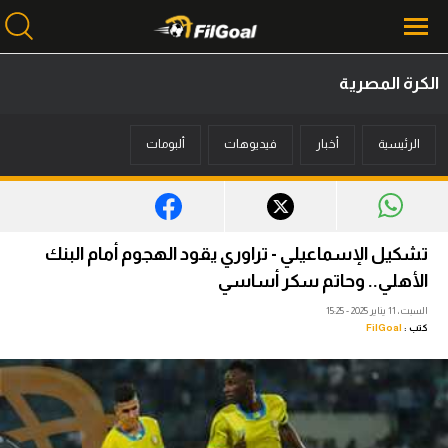
الكرة المصرية
محتوى إخباري
الرئيسية
أخبار
فيديوهات
ألبومات
الرئيسية
أخبار
مباريات
تشكيل الإسماعيلي - تراوري يقود الهجوم أمام البنك
ميركاتو
الأهلي.. وحاتم سكر أساسي
السبت، 11 يناير 2025 - 15:25
فانتازي في الجول
كتب :
FilGoal
مسابقة التوقعات
فيديوهات
عدسات