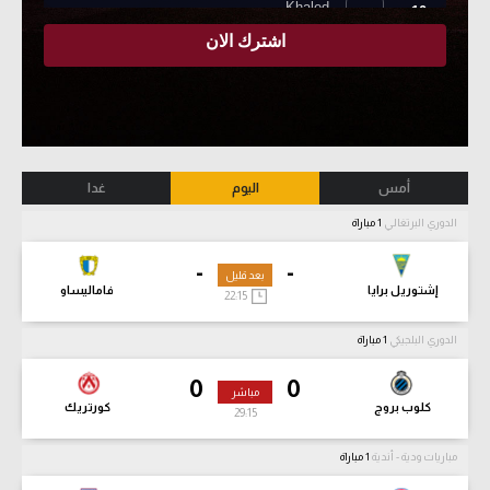
أمس
اليوم
غدا
الدوري البرتغالي
1 مباراة
-
-
بعد قليل
إشتوريل برايا
فاماليساو
22:15
الدوري البلجيكي
1 مباراة
0
0
مباشر
كلوب بروج
كورتريك
29:17
مباريات ودية - أندية
1 مباراة