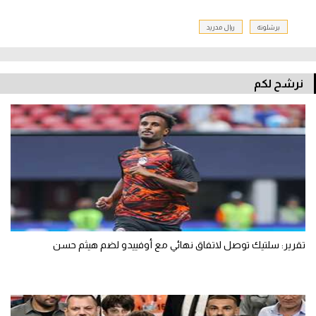
برشلونة
ريال مدريد
نرشح لكم
تقرير: سلتيك توصل لاتفاق نهائي مع أوفييدو لضم هيثم حسن