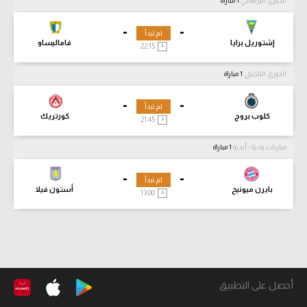
الدوري البرتغالي
1 مباراة
-
-
لم تبدأ
إشتوريل برايا
فاماليساو
22:15
الدوري البلجيكي
1 مباراة
-
-
لم تبدأ
كلوب بروج
كورتريك
21:45
مباريات ودية - أندية
1 مباراة
-
-
لم تبدأ
بايرن ميونيخ
أستون فيلا
13:00
أحصل على التطبيق