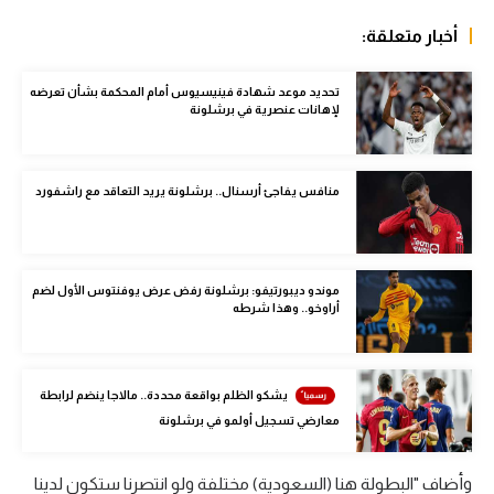
الوطن العربي
أخبار متعلقة:
في المونديال
تحديد موعد شهادة فينيسيوس أمام المحكمة بشأن تعرضه
رياضة نسائية
لإهانات عنصرية في برشلونة
آسيا
منافس يفاجئ أرسنال.. برشلونة يريد التعاقد مع راشفورد
أمريكا
ركن الألعاب
موندو ديبورتيفو: برشلونة رفض عرض يوفنتوس الأول لضم
أراوخو.. وهذا شرطه
أقسام خاصة
Gamers
ميركاتو
يشكو الظلم بواقعة محددة.. مالاجا ينضم لرابطة
معارضي تسجيل أولمو في برشلونة
تحقيق في الجول
تقرير في الجول
وأضاف "البطولة هنا (السعودية) مختلفة ولو انتصرنا ستكون لدينا