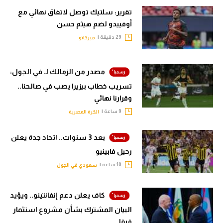
تقرير: سلتيك توصل لاتفاق نهائي مع
أوفييدو لضم هيثم حسن
29 دقيقة |
ميركاتو
مصدر من الزمالك لـ في الجول:
تسريب خطاب بيزيرا يصب في صالحنا..
وقرارنا نهائي
9 ساعة |
الكرة المصرية
بعد 3 سنوات.. اتحاد جدة يعلن
رحيل فابينيو
10 ساعة |
سعودي في الجول
كاف يعلن دعم إنفانتينو.. ويؤيد
البيان المشترك بشأن مشروع استثمار
فيفا