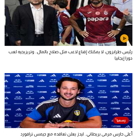
رئيس طرابزون: لا يمكنك إقناع لاعب مثل صلاح بالمال.. وتريزيجيه لعب
دورا إيجابيا
أغلى حارس مرمى بريطاني.. ليدز يعلن تعاقده مع جيمس ترافورد