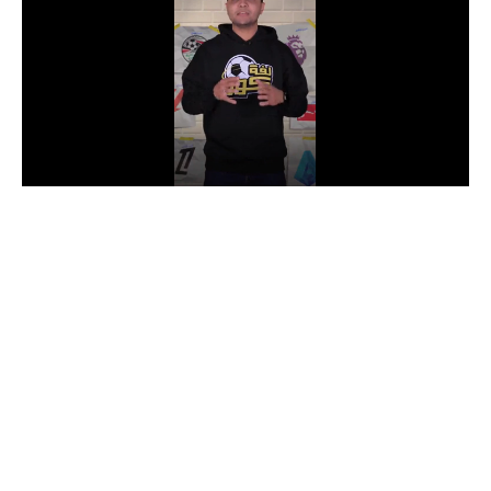
الدوري السعودي للمحترفين
دوري أبطال أوروبا
دوري أبطال إفريقيا
كل البطولات
أقسام
الكرة المصرية
الدوري المصري
الكرة الأوروبية
الكرة الإفريقية
منتخب مصر