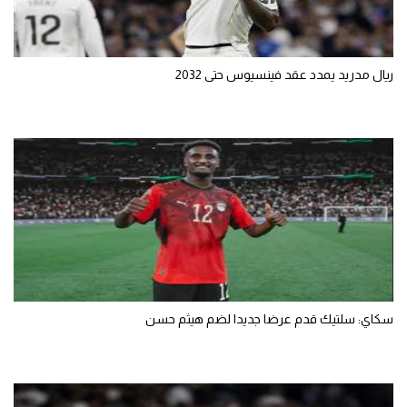
ريال مدريد يمدد عقد فينسيوس حتى 2032
سكاي: سلتيك قدم عرضا جديدا لضم هيثم حسن