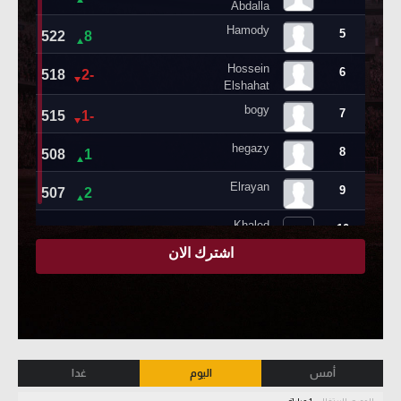
أمس
اليوم
غدا