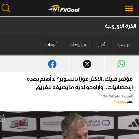
الكرة الأوروبية
محتوى إخباري
الرئيسية
أخبار
فيديوهات
ألبومات
الرئيسية
أخبار
مباريات
مؤتمر فليك: الأكثر فوزا بالسوبر؟ لا أهتم بهذه
ميركاتو
الإحصائيات.. وأراوخو لديه ما يضيفه للفريق
السبت، 11 يناير 2025 - 12:56
فانتازي في الجول
كتب :
FilGoal
مسابقة التوقعات
فيديوهات
عدسات