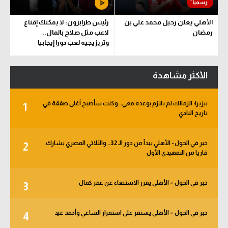
الأهلي يعلن رحيل محمد علي بن
رئيس طرابزون: لا يمكنك إقناع
رمضان
لاعب مثل صلاح بالمال..
وتريزيجيه لعب دورا إيجابيا
الأكثر مشاهدة
بيزيرا: الزمالك لم يلتزم بوعده معي.. وكنت سأصبح أغلى صفقة في
1
تاريخ النادي
خبر في الجول - الأهلي يبدأ من دور الـ 32.. والثلاثي المصري يشارك
2
قاريا من التمهيدي الأول
خبر في الجول – الأهلي يقرر الاستنغاء عن عمر كمال
3
خبر في الجول – الأهلي يستقر على استمرار الساعي وأحمد عيد
4