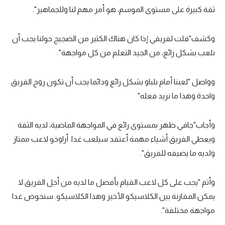
ثقة كبيرة على مستوى الموسم، هو أمر مهم لنا وللجماهير".
تحليل في الجول
حكايات في الجول
وكشف"قلت لفريقي إذا كان هناك الكثير من الضجيج حولنا يجب أن
نلعب بشكل رائع، من الجيد التعلم من كل مواجهة".
كويز في الجول
فيديو في الجول
وواصل "لعبنا أمام بلباو بشكل رائع ودائما يجب أن تكون روح الفريق
واحدة وهذا ما نريد فعله"
وأجاب"جافي ظهر بمستوى رائع في المواجهة الماضية، لديه الثقة
ويعطي الفريق أشياء مهمة أعتقد سيلعب غدا. أراوخو لاعب ممتاز
ولديه ما يضيفه للفريق".
وأتم "يجب على كل لاعب القيام بأفضل ما لديه من أجل الفريق لا
يمكن المقارنة بين الكلاسيكو الأخير وهذا الكلاسيكو. سنخوض غدا
مواجهة مختلفة".