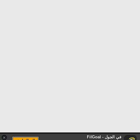
في الجول - FilGoal
×