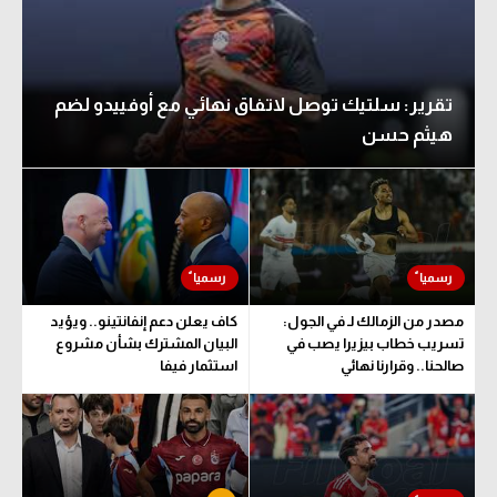
تقرير: سلتيك توصل لاتفاق نهائي مع أوفييدو لضم
هيثم حسن
مصدر من الزمالك لـ في الجول:
كاف يعلن دعم إنفانتينو.. ويؤيد
تسريب خطاب بيزيرا يصب في
البيان المشترك بشأن مشروع
صالحنا.. وقرارنا نهائي
استثمار فيفا