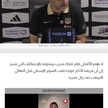
آراء حرة
ركن الألعاب
بطولات
أمريكا 2026
هانز فليك - مدرب برشلونة
الدوري المصري
الدوري الإنجليزي الممتاز
لا يهتم الألماني هانز فليك مدرب برشلونة بالإحصائيات التي تشير
إلى أن فريقه الأكثر تتويجا بلقب السوبر الإسباني قبل النهائي
الدوري الإسباني
المرتقب ضد ريال مدريد.
الدوري الإيطالي
ADVERTISEMENT
الدوري الألماني
الدوري الفرنسي