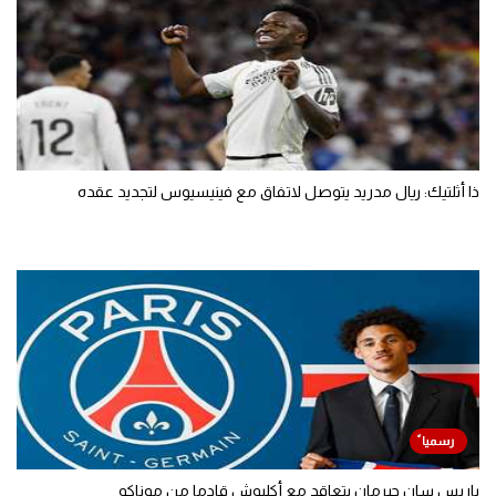
ذا أثلتيك: ريال مدريد يتوصل لاتفاق مع فينيسيوس لتجديد عقده
باريس سان جيرمان يتعاقد مع أكليوش قادما من موناكو