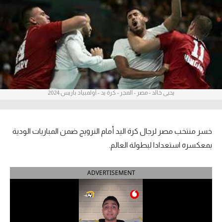
آراء حرة
ركن الألعاب
بطولات
أمريكا 2026
يحيى خالد - مصر - المجر - كرة يد - أولمبياد باريس 2024
الدوري المصري
الدوري الإنجليزي الممتاز
خسر منتخب مصر لرجال كرة اليد أمام النرويج ضمن المباريات الودية
بمعكسره استعدادا لبطولة العالم.
الدوري الإسباني
ADVERTISEMENT
الدوري الإيطالي
الدوري الألماني
الدوري الفرنسي