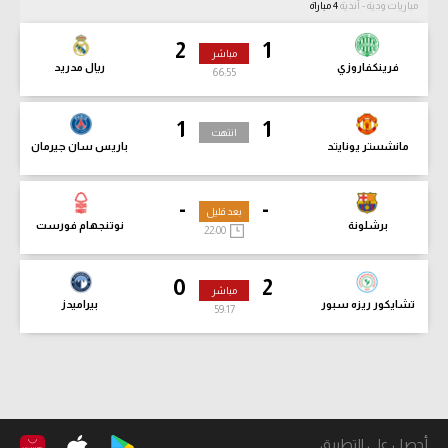
مباريات ودية - أندية
4 مباراة
2
1
مباشر
فرينكفاروزي
ريال مدريد
66:57
1
1
انتهت
مانشستر يونايتد
باريس سان جيرمان
-
-
بعد قليل
برشلونة
نوتنجهام فورست
22:00
0
2
مباشر
تشايكور ريزه سبور
بيراميدز
59:19
أحصل على التطبيق