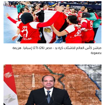
مباشر كأس العالم للناشئات كرة يد - مصر (26)-(27) إسبانيا.. هزيمة
بصعوبة