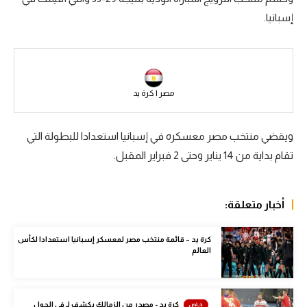
إسبانيا.
سعودي في الجول
الدوري الإنجليزي
الدوري الإسباني
مصر | كرة يد
دوري أبطال أوروبا
القسم الثاني
ويقضي منتخب مصر معسكره في إسبانيا استعدادا للبطولة التي
تقام بداية من 14 يناير وحتى 2 فبراير المقبل.
رياضات أخرى
أمم إفريقيا
أخبار متعلقة:
كرة السلة الأمريكية
كرة سلة
كرة يد – قائمة منتخب مصر لمعسكر إسبانيا استعدادا لكأس
العالم
كرة يد
كرة طائرة
كرة يد - مصدر من الزمالك يكشف لـ في الجول