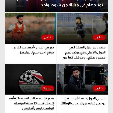
نوتنجهام في مباراة من شوط واحد
مصدر من غزل المحلة لـ في
خبر في الجول - أحمد عبد القادر
الجول: الأهلي رفع عرضه لضم
يوقع 4 مواسم لـ بيراميدز
محمود صلاح.. وموقفنا كما هو
خبر في الجول - عبد الله السعيد
مصر تتقدم بطلب لاستضافة أمم
يواصل غيابه عن تدريبات الزمالك
إفريقيا تحت 23 سنة المؤهلة
لأولمبياد لوس أنجلوس