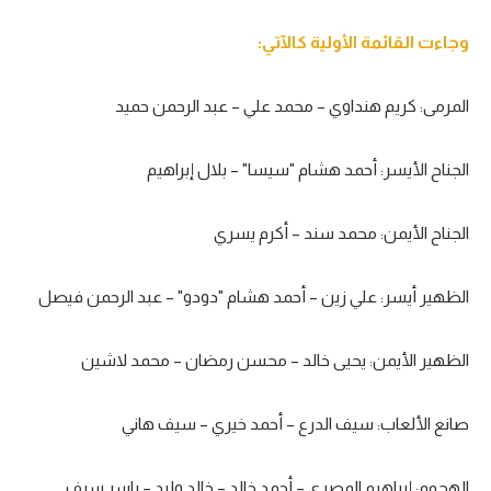
تحليل في الجول
وجاءت القائمة الأولية كالآتي:
حكايات في الجول
المرمى: كريم هنداوي – محمد علي – عبد الرحمن حميد
كويز في الجول
فيديو في الجول
الجناح الأيسر: أحمد هشام "سيسا" – بلال إبراهيم
الجناح الأيمن: محمد سند – أكرم يسري
الظهير أيسر: علي زين – أحمد هشام "دودو" – عبد الرحمن فيصل
الظهير الأيمن: يحيى خالد – محسن رمضان – محمد لاشين
صانع الألعاب: سيف الدرع – أحمد خيري – سيف هاني
الهجوم: إبراهيم المصري – أحمد خالد – خالد وليد – ياسر سيف