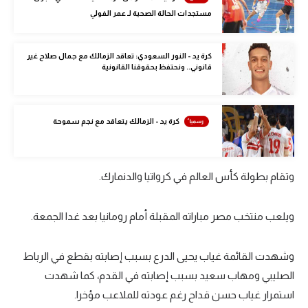
الوطن العربي
مستجدات الحالة الصحية لـ عمر الفولي
في المونديال
كرة يد - النور السعودي: تعاقد الزمالك مع جمال صلاح غير
قانوني.. ونحتفظ بحقوقنا القانونية
رياضة نسائية
آسيا
كرة يد - الزمالك يتعاقد مع نجم سموحة
أمريكا
ركن الألعاب
وتقام بطولة كأس العالم في كرواتيا والدنمارك.
أقسام خاصة
ويلعب منتخب مصر مباراته المقبلة أمام رومانيا بعد غدا الجمعة.
Gamers
ميركاتو
وشهدت القائمة غياب يحيى الدرع بسبب إصابته بقطع في الرباط
تحقيق في الجول
الصليبي ومهاب سعيد بسبب إصابته في القدم، كما شهدت
استمرار غياب حسن قداح رغم عودته للملاعب مؤخرا.
تقرير في الجول