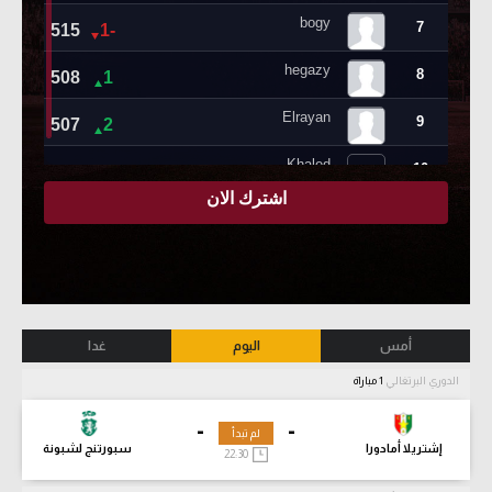
أمس
اليوم
غدا
الدوري البرتغالي
1 مباراة
-
-
لم تبدأ
إشتريلا أمادورا
سبورتنج لشبونة
22:30