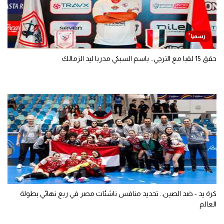
حقق 15 لقبا مع الترجي.. باسم السبكي مدربا ليد الزمالك
كرة يد - ضد الصين.. تحديد منافس ناشئات مصر في ربع نهائي بطولة
العالم