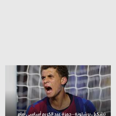
تشكيل برشلونة - حمزة عبد الكريم أساسي أمام