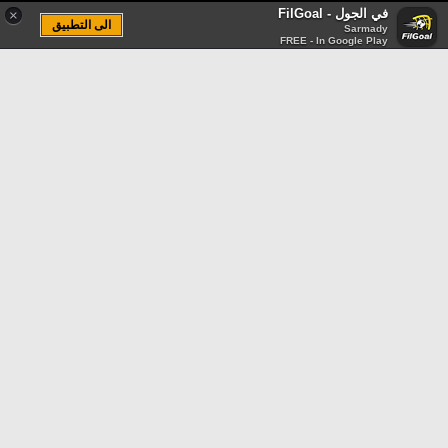
في الجول - FilGoal
×
الى التطبيق
Sarmady
FREE - In Google Play