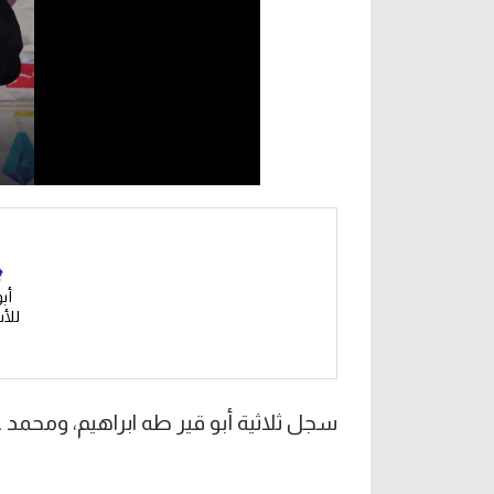
أب
للأ
سجل ثلاثية أبو قير طه ابراهيم، ومحمد 