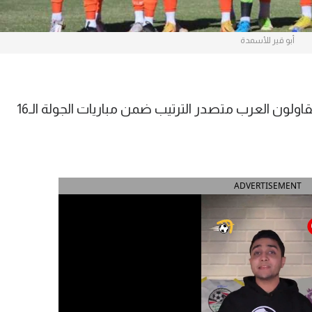
أبو قير للأسمدة
حقق أبو قير للأسمدة فوزًا كبيرًا على المقاولون العرب متصدر الترتيب ضمن مباريات الجولة الـ16
ADVERTISEMENT