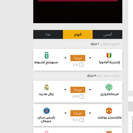
أمس
اليوم
غدا
الدوري البرتغالي
1 مباراة
-
-
لم تبدأ
إشتريلا أمادورا
سبورتنج لشبونة
22:30
مباريات ودية - أندية
4 مباراة
-
-
لم تبدأ
فرينكفاروزي
ريال مدريد
20:00
-
-
لم تبدأ
مانشستر يونايتد
باريس سان
18:00
جيرمان