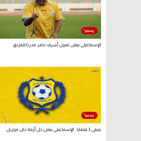
الإسماعيلي يعلن تعيين أشرف خضر مدربا للفريق
يتبقى 3 قضايا.. الإسماعيلي يعلن حل أزمة جان موريل