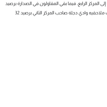
إلى 27 نقطة ليرتقي إلى المركز الرابع، فيما بقي المقاولون في الصدارة برصيد
34 نقطة، ولكن تقلص الفارق أمام أقرب ملاحقيه وادي دجلة صاحب المركز الثاني برصيد 32