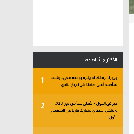
الأكثر مشاهدة
بيزيرا: الزمالك لم يلتزم بوعده معي.. وكنت
1
سأصبح أغلى صفقة في تاريخ النادي
خبر في الجول - الأهلي يبدأ من دور الـ 32..
2
والثلاثي المصري يشارك قاريا من التمهيدي
الأول