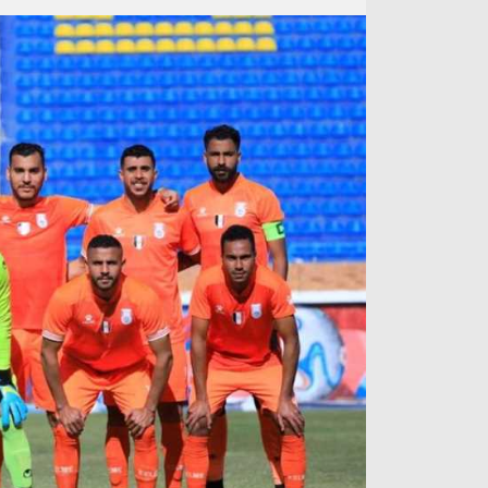
آراء حرة
الدوري ا
ركن الألعاب
دوري أبطا
دوري أبطا
كل البطولات