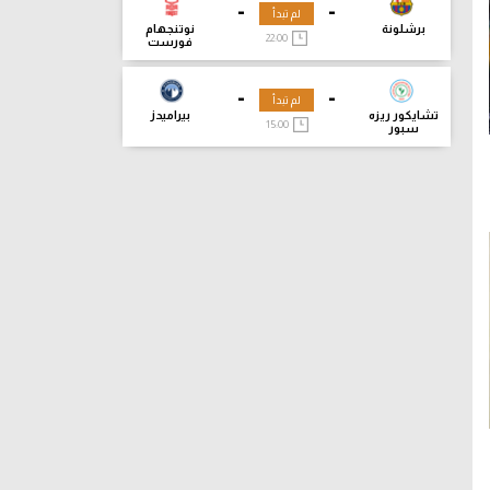
-
-
لم تبدأ
برشلونة
نوتنجهام
22:00
فورست
-
-
لم تبدأ
تشايكور ريزه
بيراميدز
15:00
سبور