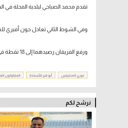
تقدم محمد الصباحي لبلدية المحلة في الدقيقة ١٩ لينتهي الشوط الأول بتق
وفي الشوط الثاني تعادل جون أفيري للسكة
ورفع الفريقان رصيدهما إلى 18 نقطة في المركزين الـ12، والـ13.
دوري المحترفين
أبو قير للأسمدة
المقاولون الع
نرشح لكم