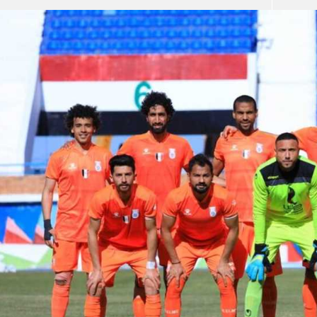
آسيا
دوري أبطال أوروبا
لسعودي للمحترفين
أمريكا
القسم الثاني
ل أوروبا
ركن الألعاب
رياضات أخرى
ل إفريقيا