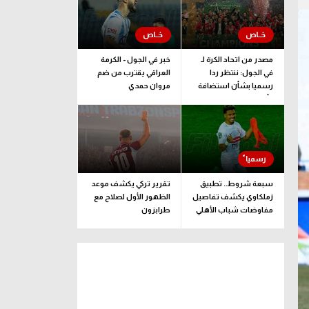
مصدر من اتحاد الكرة لـ
خبر في الجول - الكرمة
في الجول: ننتظر ردا
العراقي يقترب من ضم
رسميا بشأن استضافة
مروان حمدي
كأس إفريقيا تحت 23
عاما المؤهلة للأولمبياد
سبعة شروط.. تطبيق
تقرير تركي يكشف موعد
زملكاوي يكشف تفاصيل
الظهور الأول لصلاح مع
مفاوضات شباب الأهلي
طرابزون
لضم بيزيرا قبل غلق
الملف