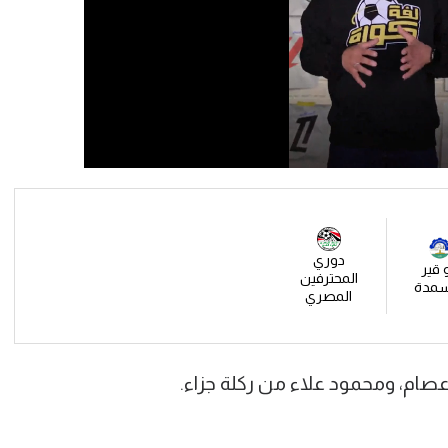
دوري
و قير
المحترفين
سمدة
المصري
عصام، ومحمود علاء من ركلة جزاء.