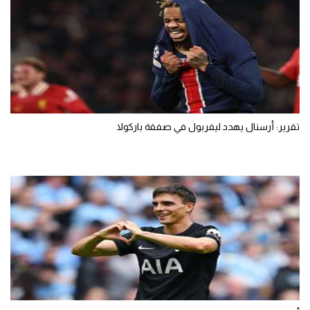
تقرير: أرسنال يهدد ليفربول في صفقة باركولا