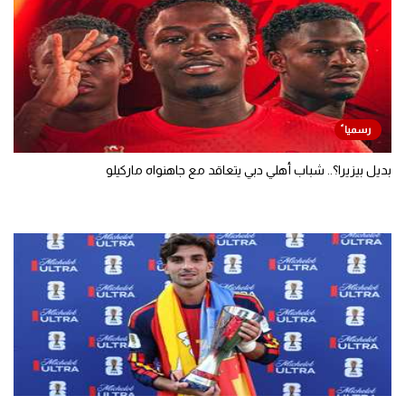
بديل بيزيرا؟.. شباب أهلي دبي يتعاقد مع جاهنواه ماركيلو