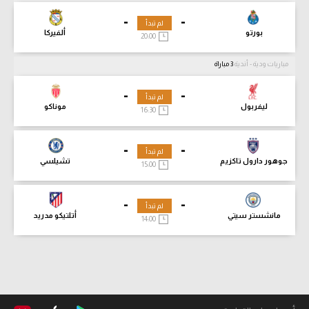
-
-
لم تبدأ
بورتو
ألفيركا
20:00
مباريات ودية - أندية
3 مباراة
-
-
لم تبدأ
ليفربول
موناكو
16:30
-
-
لم تبدأ
جوهور دارول تاكزيم
تشيلسي
15:00
-
-
لم تبدأ
مانشستر سيتي
أتلتيكو مدريد
14:00