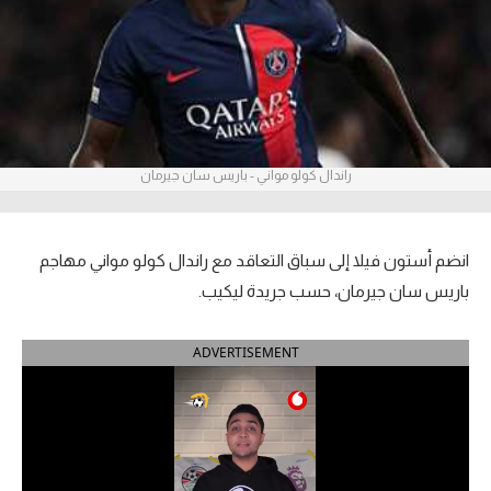
آراء حرة
ركن الألعاب
بطولات
راندال كولو مواني - باريس سان جيرمان
أمريكا 2026
الدوري المصري
انضم أستون فيلا إلى سباق التعاقد مع راندال كولو مواني مهاجم
الدوري الإنجليزي الممتاز
باريس سان جيرمان، حسب جريدة ليكيب.
الدوري الإسباني
ADVERTISEMENT
الدوري الإيطالي
الدوري الألماني
الدوري الفرنسي