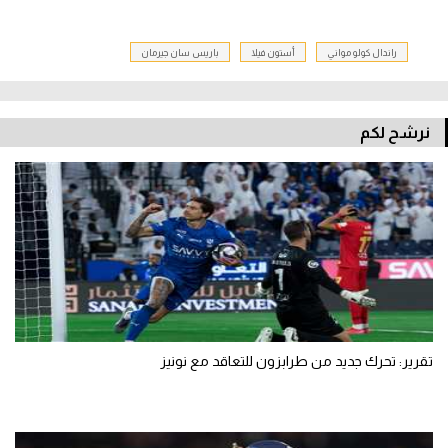
راندال كولو مواني
أستون فيلا
باريس سان جيرمان
نرشح لكم
تقرير: تحرك جديد من طرابزون للتعاقد مع نونيز