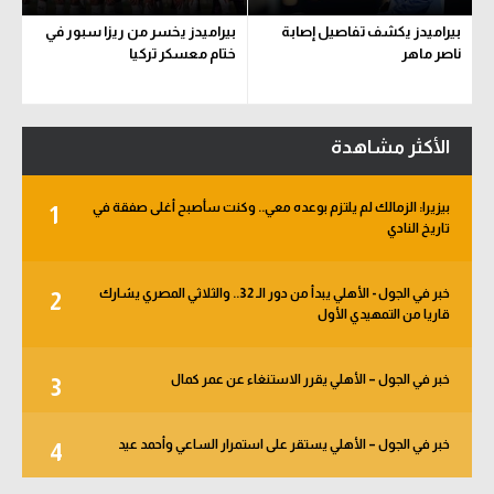
بيراميدز يكشف تفاصيل إصابة
بيراميدز يخسر من ريزا سبور في
ناصر ماهر
ختام معسكر تركيا
الأكثر مشاهدة
بيزيرا: الزمالك لم يلتزم بوعده معي.. وكنت سأصبح أغلى صفقة في
1
تاريخ النادي
خبر في الجول - الأهلي يبدأ من دور الـ 32.. والثلاثي المصري يشارك
2
قاريا من التمهيدي الأول
خبر في الجول – الأهلي يقرر الاستنغاء عن عمر كمال
3
خبر في الجول – الأهلي يستقر على استمرار الساعي وأحمد عيد
4