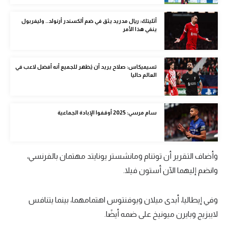
الوطن العربي
أثليتك: ريال مدريد يثق في ضم ألكسندر أرنولد.. وليفربول
في المونديال
ينفي هذا الأمر
رياضة نسائية
تسيميكاس: صلاح يريد أن يُظهر للجميع أنه أفضل لاعب في
آسيا
العالم حاليا
أمريكا
ركن الألعاب
سام مرسي: 2025 أوقفوا الإبادة الجماعية
أقسام خاصة
وأضاف التقرير أن توتنام ومانشستر يونايتد مهتمان بالفرنسي،
Gamers
وانضم إليهما الآن أستون فيلا.
ميركاتو
وفي إيطاليا، أبدى ميلان ويوفنتوس اهتمامهما، بينما يتنافس
تحقيق في الجول
لايبزيج وبايرن ميونيخ على ضمه أيضًا.
تقرير في الجول