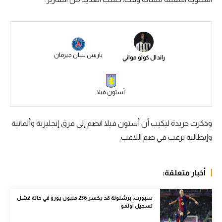
سعودي في الجول
الدوري الإنجليزي
الدوري الإسباني
باريس سان جيرمان
راندال كولو مواني
دوري أبطال أوروبا
القسم الثاني
أستون فيلا
رياضات أخرى
وذكرت جريدة ليكيب أن أستون فيلا انضم إلى فرق إنجليزية وألمانية
أمم إفريقيا
وإيطالية ترغب في ضم اللاعب.
كرة السلة الأمريكية
كرة سلة
أخبار متعلقة:
كرة يد
سبورت: برشلونة قد يخسر 236 مليون يورو في حالة فشل
تسجيل أولمو
كرة طائرة