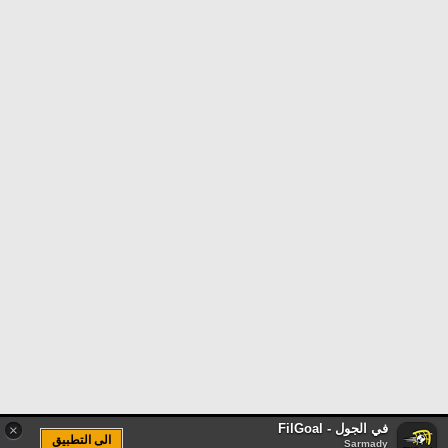
في الجول - FilGoal
×
الى التطبيق
Sarmady