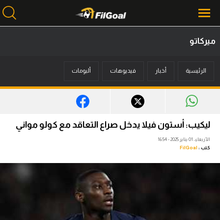
ميركاتو
محتوى إخباري
الرئيسية
أخبار
فيديوهات
ألبومات
الرئيسية
أخبار
مباريات
ليكيب: أستون فيلا يدخل صراع التعاقد مع كولو مواني
ميركاتو
الأربعاء، 01 يناير 2025 - 16:54
كتب :
FilGoal
فانتازي في الجول
مسابقة التوقعات
فيديوهات
عدسات