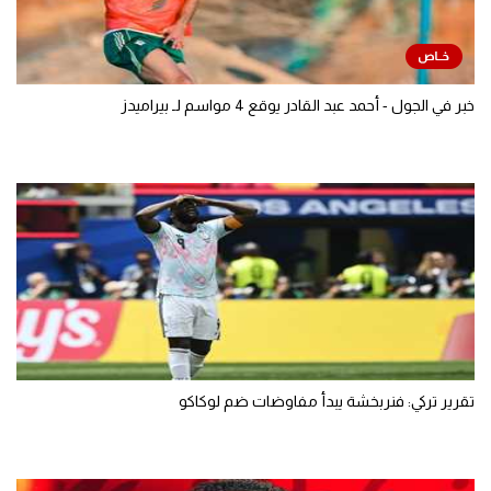
خبر في الجول - أحمد عبد القادر يوقع 4 مواسم لـ بيراميدز
تقرير تركي: فنربخشة يبدأ مفاوضات ضم لوكاكو