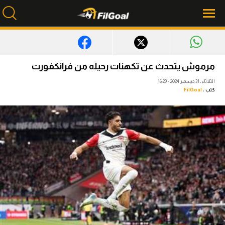
محتوى إخباري
مرموش يتحدث عن تكهنات رحيله من فرانكفورت
الرئيسية
الثلاثاء، 31 ديسمبر 2024 - 16:29
كتب :
FilGoal
أخبار
مباريات
ميركاتو
فانتازي في الجول
مسابقة التوقعات
فيديوهات
عدسات