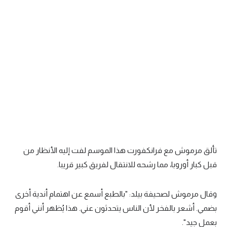
الدوري السعودي للمحترفين
دوري أبطال أوروبا
دوري أبطال إفريقيا
كل البطولات
أقسام
الكرة المصرية
تألق مرموش مع فرانكفورت هذا الموسم لفت إليه الأنظار من
الدوري المصري
قبل كبار أوروبا، مما رشحه للانتقال لفريق كبير قريبا.
الكرة الأوروبية
وقال مرموش لصحيفة بيلد: "بالطبع أسمع عن اهتمام أندية أخرى
الكرة الإفريقية
بضمي. أشعر بالفخر لأن الناس يتحدثون عني. هذا يُظهر أنني أقوم
منتخب مصر
بعمل جيد".