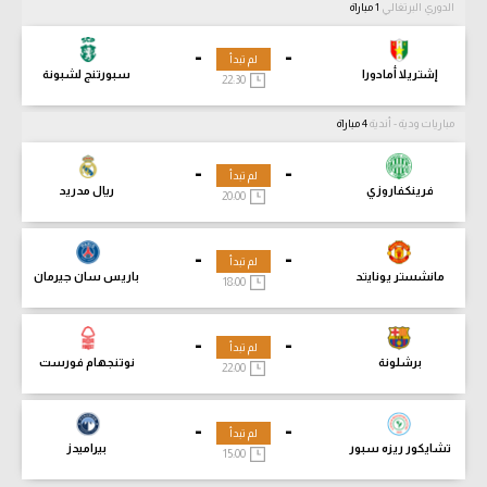
الدوري البرتغالي
1 مباراة
-
-
لم تبدأ
إشتريلا أمادورا
سبورتنج لشبونة
22:30
مباريات ودية - أندية
4 مباراة
-
-
لم تبدأ
فرينكفاروزي
ريال مدريد
20:00
-
-
لم تبدأ
مانشستر يونايتد
باريس سان جيرمان
18:00
-
-
لم تبدأ
برشلونة
نوتنجهام فورست
22:00
-
-
لم تبدأ
تشايكور ريزه سبور
بيراميدز
15:00