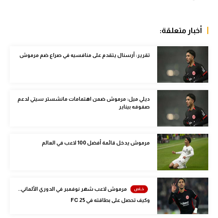
سعودي في الجول
أخبار متعلقة:
الدوري الإنجليزي
الدوري الإسباني
تقرير: أرسنال يتقدم على منافسيه في صراع ضم مرموش
دوري أبطال أوروبا
القسم الثاني
ديلي ميل: مرموش ضمن اهتمامات مانشستر سيتي لدعم
صفوفه بيناير
رياضات أخرى
أمم إفريقيا
مرموش يدخل قائمة أفضل 100 لاعب في العالم
كرة السلة الأمريكية
كرة سلة
كرة يد
مرموش لاعب شهر نوفمبر في الدوري الألماني..
وكيف تحصل على بطاقته في FC 25
كرة طائرة