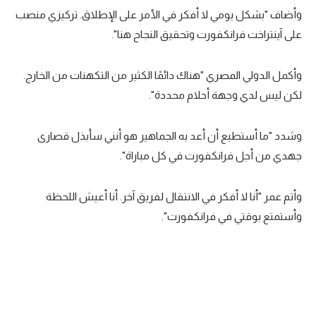
الوطن العربي
وأضاف "بشكل يومي لا أفكر في الأمر على الإطلاق. تركيزي منصب
على آينتراخت فرانكفورت وتحقيق النجاح هنا".
في المونديال
رياضة نسائية
وأكمل الدولي المصري "هناك دائمًا الكثير من التكهنات من الخارج.
لكن ليس لدي وجهة أحلام محددة".
آسيا
أمريكا
وشدد "ما أستطيع أن أعد به الجماهير هو أنني سأبذل قصارى
ركن الألعاب
جهدي من أجل فرانكفورت في كل مباراة".
وأتم عمر "أنا لا أفكر في الانتقال لفريق آخر. أنا أعيش اللحظة
أقسام خاصة
وأستمتع بوقتي في فرانكفورت".
Gamers
ميركاتو
تحقيق في الجول
تقرير في الجول