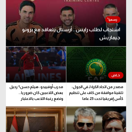
استجاب لطلب رايس.. أرسنال يتعاقد مع برونو
جيماريش
مصدر من اتحاد الكرة لـ في الجول:
مدرب أوفييدو: هيثم حسن؟ رحيل
تلقينا موافقة من كاف على تنظيم
بعض اللاعبين كان ضروريا..
كأس إفريقيا تحت 23 عاما
ونضع رغبة اللاعب بالاعتبار