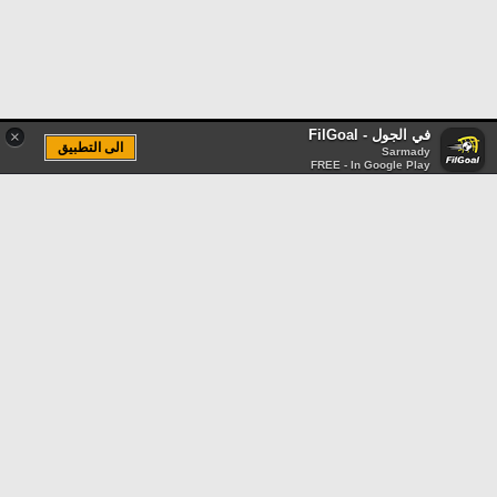
في الجول - FilGoal
×
الى التطبيق
Sarmady
FREE - In Google Play