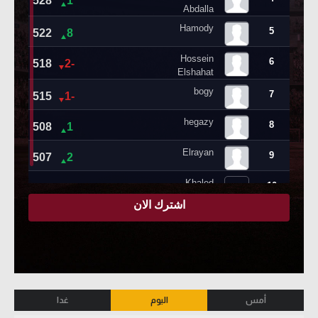
أمس
اليوم
غدا