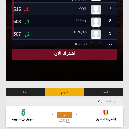
أمس
اليوم
غدا
الدوري البرتغالي
1 مباراة
-
-
لم تبدأ
إشتريلا أمادورا
سبورتنج لشبونة
22:30