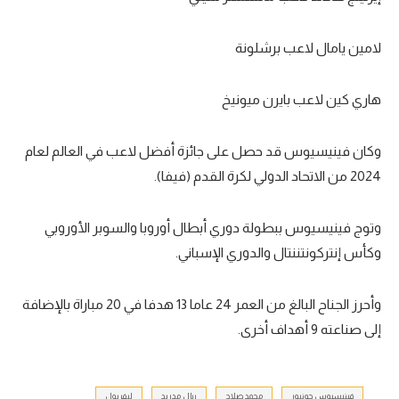
الوطن العربي
لامين يامال لاعب برشلونة
في المونديال
رياضة نسائية
هاري كين لاعب بايرن ميونيخ
آسيا
وكان فينيسيوس قد حصل على جائزة أفضل لاعب في العالم لعام
أمريكا
2024 من الاتحاد الدولي لكرة القدم (فيفا).
ركن الألعاب
وتوج فينيسيوس ببطولة دوري أبطال أوروبا والسوبر الأوروبي
وكأس إنتركونتننتال والدوري الإسباني.
أقسام خاصة
Gamers
وأحرز الجناح البالغ من العمر 24 عاما 13 هدفا في 20 مباراة بالإضافة
ميركاتو
إلى صناعته 9 أهداف أخرى.
تحقيق في الجول
تقرير في الجول
فينيسيوس جونيور
محمد صلاح
ريال مدريد
ليفربول