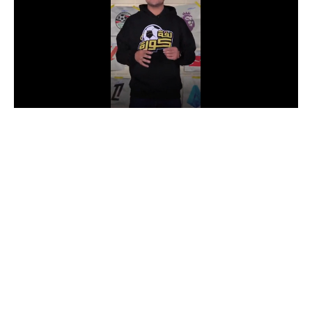
الدوري السعودي للمحترفين
دوري أبطال أوروبا
دوري أبطال إفريقيا
كل البطولات
أقسام
الكرة المصرية
الدوري المصري
الكرة الأوروبية
الكرة الإفريقية
منتخب مصر