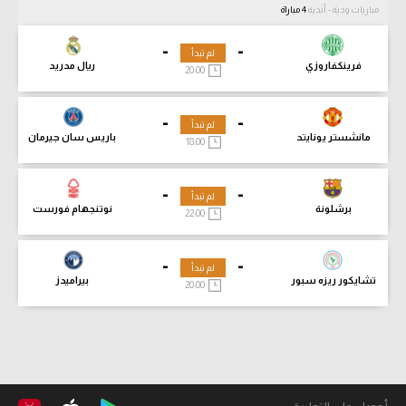
مباريات ودية - أندية
4 مباراة
-
-
لم تبدأ
فرينكفاروزي
ريال مدريد
20:00
-
-
لم تبدأ
مانشستر يونايتد
باريس سان جيرمان
18:00
-
-
لم تبدأ
برشلونة
نوتنجهام فورست
22:00
-
-
لم تبدأ
تشايكور ريزه سبور
بيراميدز
20:00