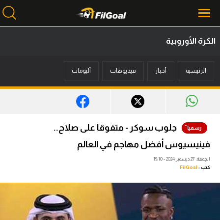
الكرة الأوروبية
محتوى إخباري
الرئيسية
أخبار
فيديوهات
ألبومات
الرئيسية
أخبار
مباريات
جلوب سوكر - متفوقا على صلاح..
ميركاتو
فينيسيوس أفضل مهاجم في العالم
فانتازي في الجول
الجمعة، 27 ديسمبر 2024 - 19:10
كتب :
FilGoal
مسابقة التوقعات
فيديوهات
عدسات