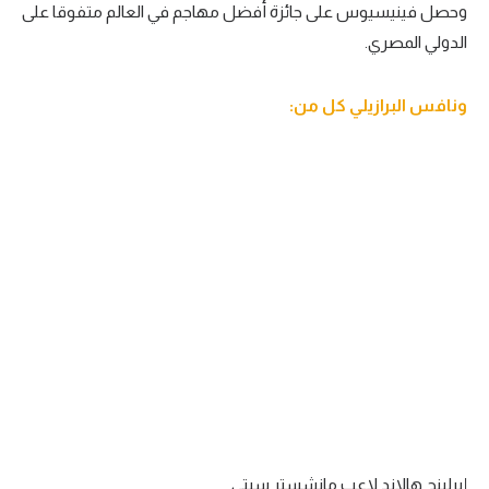
وحصل فينيسيوس على جائزة أفضل مهاجم في العالم متفوقا على
سعودي في الجول
الدولي المصري.
الدوري الإنجليزي
ونافس البرازيلي كل من:
الدوري الإسباني
دوري أبطال أوروبا
القسم الثاني
رياضات أخرى
أمم إفريقيا
كرة السلة الأمريكية
كرة سلة
كرة يد
كرة طائرة
إيرلينج هالاند لاعب مانشستر سيتي