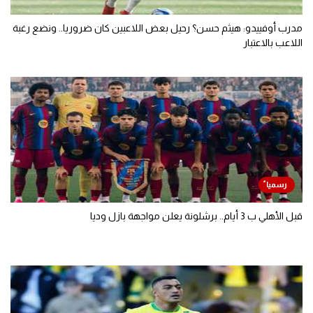
مدرب أوفييدو: هيثم حسن؟ رحيل بعض اللاعبين كان ضروريا.. ونضع رغبة
اللاعب بالاعتبار
قبل الأهلي ب 3 أيام.. برشلونة يعلن مواجهة بازل وديا