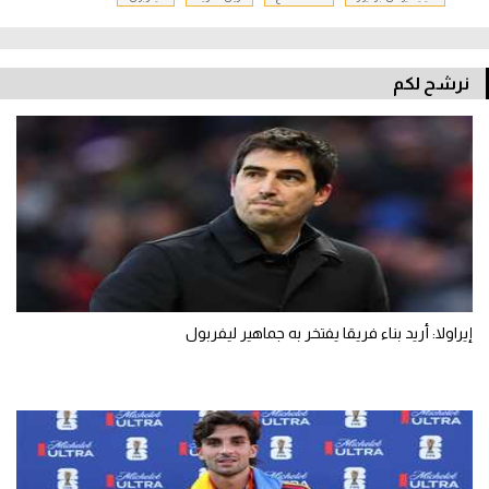
تحليل في الجول
حكايات في الجول
نرشح لكم
كويز في الجول
فيديو في الجول
إيراولا: أريد بناء فريقا يفتخر به جماهير ليفربول