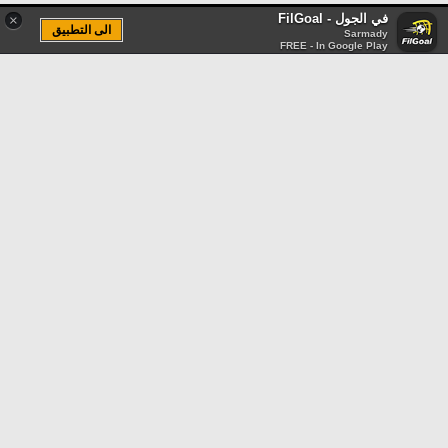
في الجول - FilGoal
×
الى التطبيق
Sarmady
FREE - In Google Play