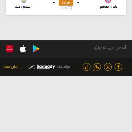
-
-
لم تبدأ
بايرن ميونيخ
أستون فيلا
13:00
أحصل على التطبيق
بواسطة
اعلن معنا