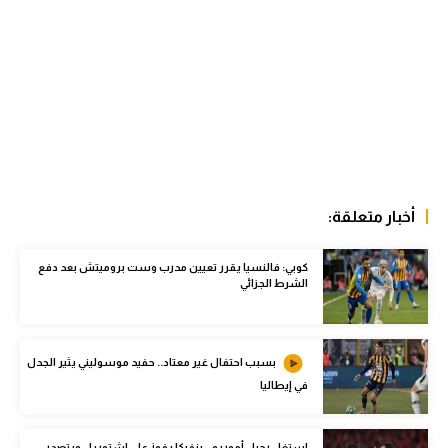
الوطن العربي
في المونديال
رياضة نسائية
آسيا
أمريكا
أخبار متعلقة:
ركن الألعاب
كوبي: فالنسيا يقرر تعيين مدرب وست بروميتش بعد دفع
الشرط الجزائي
أقسام خاصة
Gamers
ميركاتو
بسبب احتفال غير معتاد.. حفيد موسوليني يثير الجدل
في إيطاليا
تحقيق في الجول
تقرير في الجول
استغل رحيل أموريم.. بنفيكا يفوز على إشتوريل ويتصدر