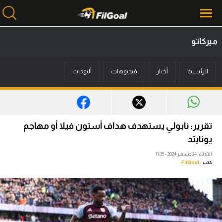
ميركاتو
محتوى إخباري
الرئيسية
أخبار
فيديوهات
ألبومات
الرئيسية
أخبار
مباريات
تقرير: نابولي يستهدف هداف أستون فيلا أو مهاجم
ميركاتو
يونايتد
الثلاثاء، 24 ديسمبر 2024 - 11:39
فانتازي في الجول
كتب :
FilGoal
مسابقة التوقعات
فيديوهات
عدسات