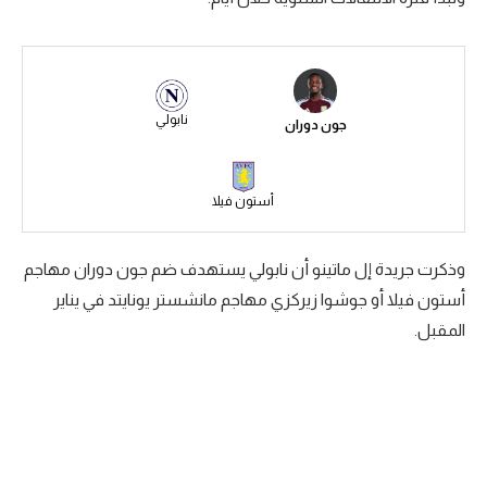
سعودي في الجول
الدوري الإنجليزي
الدوري الإسباني
نابولي
جون دوران
دوري أبطال أوروبا
أستون فيلا
القسم الثاني
رياضات أخرى
وذكرت جريدة إل ماتينو أن نابولي يستهدف ضم جون دوران مهاجم
أمم إفريقيا
أستون فيلا أو جوشوا زيركزي مهاجم مانشستر يونايتد في يناير
المقبل.
كرة السلة الأمريكية
كرة سلة
كرة يد
كرة طائرة