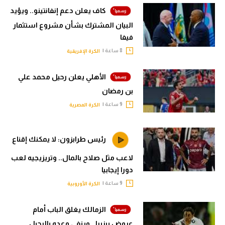
كاف يعلن دعم إنفانتينو.. ويؤيد
البيان المشترك بشأن مشروع استثمار
فيفا
8 ساعة |
الكرة الإفريقية
الأهلي يعلن رحيل محمد علي
بن رمضان
9 ساعة |
الكرة المصرية
رئيس طرابزون: لا يمكنك إقناع
لاعب مثل صلاح بالمال.. وتريزيجيه لعب
دورا إيجابيا
9 ساعة |
الكرة الأوروبية
الزمالك يغلق الباب أمام
عروض بيزيرا.. وينفي وعده بالرحيل