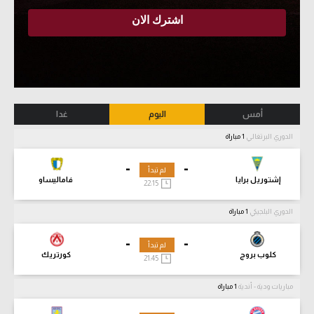
أمس
اليوم
غدا
الدوري البرتغالي
1 مباراة
-
-
لم تبدأ
إشتوريل برايا
فاماليساو
22:15
الدوري البلجيكي
1 مباراة
-
-
لم تبدأ
كلوب بروج
كورتريك
21:45
مباريات ودية - أندية
1 مباراة