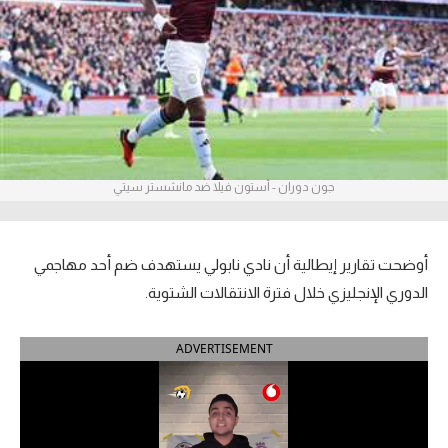
آراء حرة
ركن الألعاب
بطولات
أمريكا 2026
جون دوران - أستون فيلا ضد مانشستر سيتي
الدوري المصري
الدوري الإنجليزي الممتاز
أوضحت تقارير إيطالية أن نادي نابولي يستهدف ضم أحد مهاجمي
الدوري الإنجليزي خلال فترة الانتقالات الشتوية.
الدوري الإسباني
ADVERTISEMENT
الدوري الإيطالي
الدوري الألماني
الدوري الفرنسي