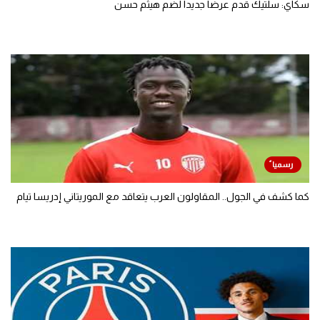
سكاي: سلتيك قدم عرضا جديدا لضم هيثم حسن
كما كشف في الجول.. المقاولون العرب يتعاقد مع الموريتاني إدريسا تيام