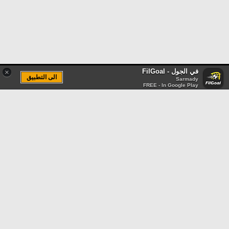
في الجول - FilGoal
×
الى التطبيق
Sarmady
FREE - In Google Play