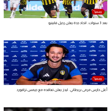
بعد 3 سنوات.. اتحاد جدة يعلن رحيل فابينيو
أغلى حارس مرمى بريطاني.. ليدز يعلن تعاقده مع جيمس ترافورد