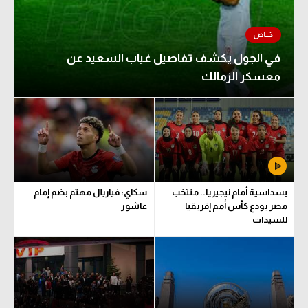
في الجول يكشف تفاصيل غياب السعيد عن
معسكر الزمالك
بسداسية أمام نيجيريا.. منتخب
سكاي: فياريال مهتم بضم إمام
مصر يودع كأس أمم إفريقيا
عاشور
للسيدات