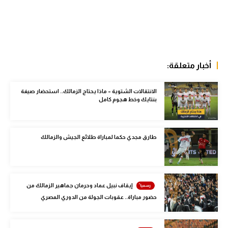
الوطن العربي
في المونديال
رياضة نسائية
أخبار متعلقة:
آسيا
أمريكا
الانتقالات الشتوية – ماذا يحتاج الزمالك.. استحضار صيغة
بنتايك وخط هجوم كامل
ركن الألعاب
طارق مجدي حكما لمباراة طلائع الجيش والزمالك
أقسام خاصة
Gamers
ميركاتو
إيقاف نبيل عماد وحرمان جماهير الزمالك من
حضور مباراة.. عقوبات الجولة من الدوري المصري
تحقيق في الجول
تقرير في الجول