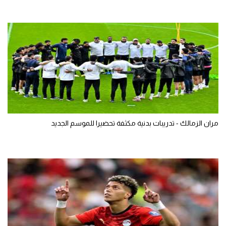
مران الزمالك - تدريبات بدنية مكثفة تحضيرا للموسم الجديد