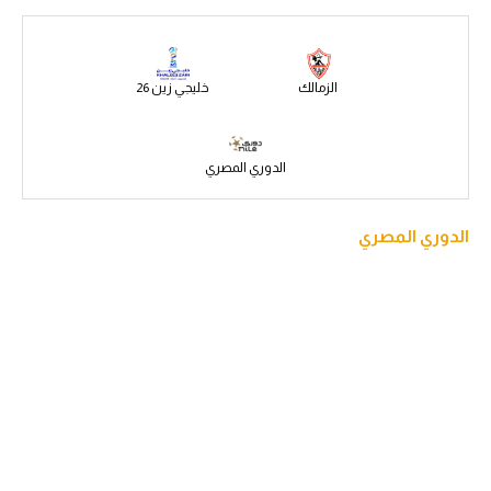
سعودي في الجول
الدوري الإنجليزي
الزمالك
خليجي زين 26
الدوري الإسباني
دوري أبطال أوروبا
الدوري المصري
القسم الثاني
الدوري المصري
رياضات أخرى
أمم إفريقيا
كرة السلة الأمريكية
كرة سلة
كرة يد
كرة طائرة