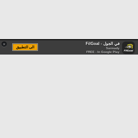
في الجول - FilGoal
×
الى التطبيق
Sarmady
FREE - In Google Play