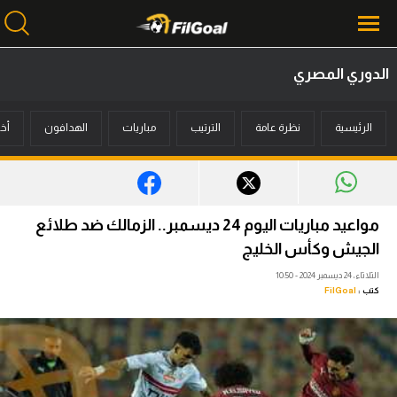
الدوري المصري
محتوى إخباري
الرئيسية
نظرة عامة
الترتيب
مباريات
الهدافون
أخب
الرئيسية
أخبار
مباريات
مواعيد مباريات اليوم 24 ديسمبر.. الزمالك ضد طلائع
ميركاتو
الجيش وكأس الخليج
الثلاثاء، 24 ديسمبر 2024 - 10:50
فانتازي في الجول
كتب :
FilGoal
مسابقة التوقعات
فيديوهات
عدسات