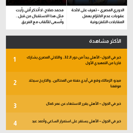
الدوري المصري – تعرف على لائحة
محمد صلاح: لا أتذكر أنني رأيت
عقوبات عدم الالتزام بعمل
مثل هذا الاستقبال من قبل..
المقابلات التلفزيونية
وأسعى للألقاب مع الفريق
الأكثر مشاهدة
خبر في الجول - الأهلي يبدأ من دور الـ 32.. والثلاثي المصري يشارك
1
قاريا من التمهيدي الأول
ميدو: الزمالك وقع في أيدي حفنة من المحتالين.. والتاريخ سيخلد
2
موقفنا
خبر في الجول – الأهلي يقرر الاستنغاء عن عمر كمال
3
خبر في الجول – الأهلي يستقر على استمرار الساعي وأحمد عيد
4