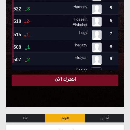
أمس
اليوم
غدا