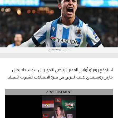
آراء حرة
ركن الألعاب
بطولات
أمريكا 2026
مارتين زوبيميندي
الدوري المصري
الدوري الإنجليزي الممتاز
لا يتوقع روبرتو أولابي المدير الرياضي لنادي ريال سوسيداد رحيل
مارتن زوبيميندي لاعب الفريق في فترة الانتقالات الشتوية المقبلة.
الدوري الإسباني
ADVERTISEMENT
الدوري الإيطالي
الدوري الألماني
الدوري الفرنسي