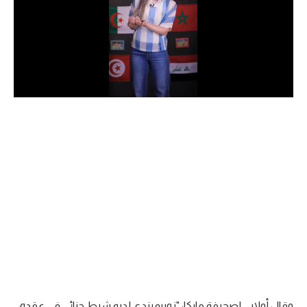
الدوري السعودي للمحترفين
دوري أبطال أوروبا
دوري أبطال إفريقيا
كل البطولات
أقسام
الكرة المصرية
الدوري المصري
الكرة الأوروبية
الكرة الإفريقية
منتخب مصر
وقال أولابي لصحيفة ماركا: "زوبيميندي لديه شرط جزائي في عقده،