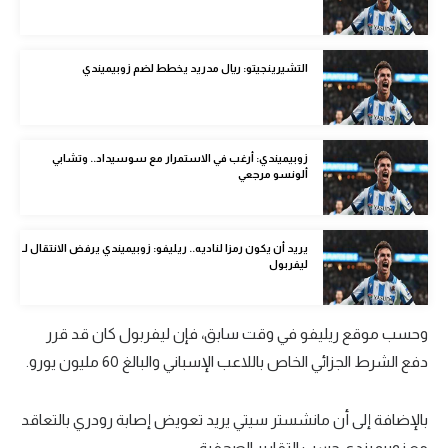
الوطن العربي
في المونديال
التشيرينجيتو: ريال مدريد يخطط لضم زوبيميندي
رياضة نسائية
آسيا
زوبيميندي: أرغب في الاستمرار مع سوسيداد.. وتشابي
ألونسو مرجعي
أمريكا
ركن الألعاب
يريد أن يكون رمزا لناديه.. ريليفو: زوبيميندي يرفض الانتقال لـ
ليفربول
أقسام خاصة
Gamers
وحسب موقع ريليفو في وقت سابق، فإن ليفربول كان قد قرر
ميركاتو
دفع الشرط الجزائي الخاص باللاعب الإسباني والبالغ 60 مليون يورو.
تحقيق في الجول
بالإضافة إلى أن مانشستر سيتي يريد تعويض إصابة رودري بالتعاقد
تقرير في الجول
مع زوبيميندي حسب التقارير الصحفية.