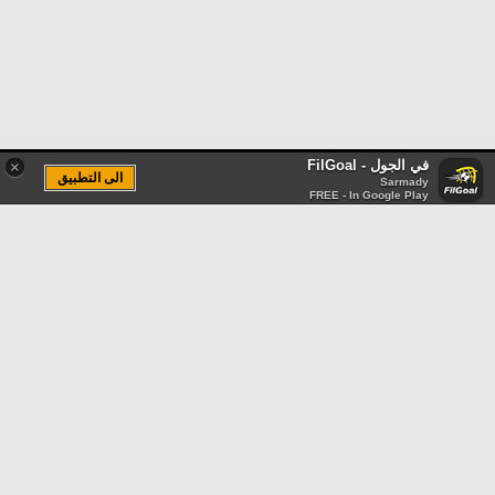
في الجول - FilGoal
×
الى التطبيق
Sarmady
FREE - In Google Play