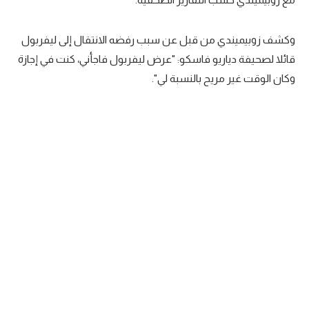
تحليل في الجول
وكشف زوبيميندي من قبل عن سبب رفضه الانتقال إلى ليفربول
حكايات في الجول
قائلا لصحيفة دياريو فاسكو: "عرض ليفربول فاجأني، كنت في إجازة
كويز في الجول
وكان الوقت غير مريح بالنسبة لي".
فيديو في الجول