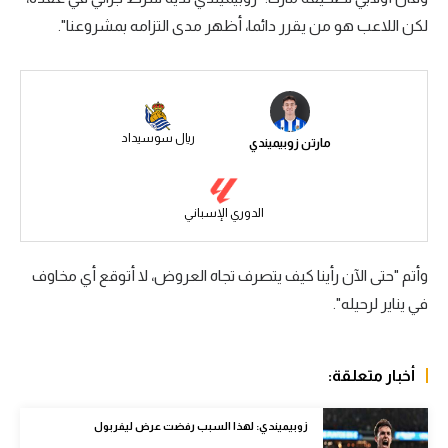
لكن اللاعب هو من يقرر دائما، أظهر مدى التزامه بمشروعنا".
سعودي في الجول
الدوري الإنجليزي
الدوري الإسباني
ريال سوسيداد
مارتن زوبيميندي
دوري أبطال أوروبا
القسم الثاني
الدوري الإسباني
رياضات أخرى
أمم إفريقيا
وأتم "حتى الآن رأينا كيف يتصرف تجاه العروض، لا أتوقع أي مخاوف
في يناير لرحيله".
كرة السلة الأمريكية
كرة سلة
أخبار متعلقة:
كرة يد
كرة طائرة
زوبيميندي: لهذا السبب رفضت عرض ليفربول