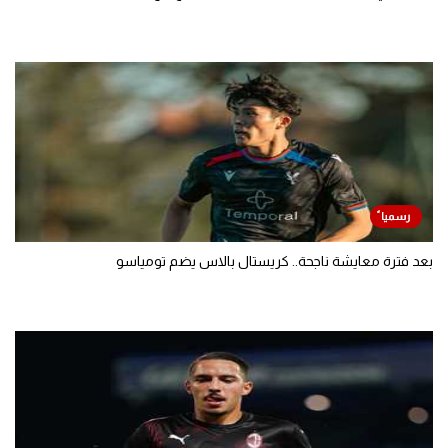
بعد فترة معايشة ناجحة.. كريستال بالاس يضم تومياسو