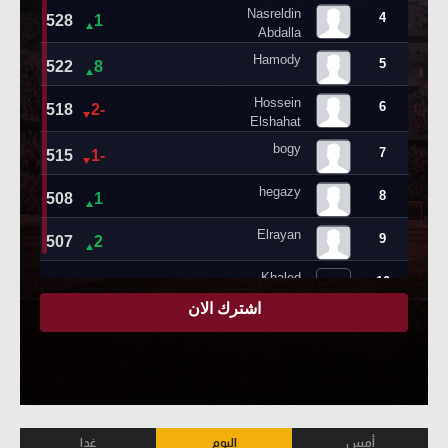
أمس
اليوم
غدا