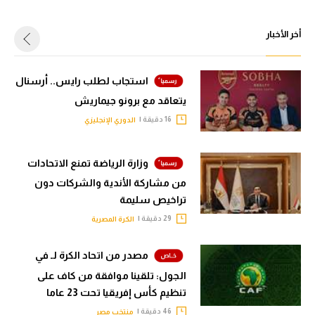
أخر الأخبار
استجاب لطلب رايس.. أرسنال
يتعاقد مع برونو جيماريش
16 دقيقة |
الدوري الإنجليزي
وزارة الرياضة تمنع الاتحادات
من مشاركة الأندية والشركات دون
تراخيص سليمة
29 دقيقة |
الكرة المصرية
مصدر من اتحاد الكرة لـ في
الجول: تلقينا موافقة من كاف على
تنظيم كأس إفريقيا تحت 23 عاما
46 دقيقة |
منتخب مصر