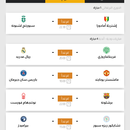
الدوري البرتغالي
1 مباراة
-
-
لم تبدأ
إشتريلا أمادورا
سبورتنج لشبونة
22:30
مباريات ودية - أندية
4 مباراة
-
-
لم تبدأ
فرينكفاروزي
ريال مدريد
20:00
-
-
لم تبدأ
مانشستر يونايتد
باريس سان جيرمان
18:00
-
-
لم تبدأ
برشلونة
نوتنجهام فورست
22:00
-
-
لم تبدأ
تشايكور ريزه سبور
بيراميدز
15:00