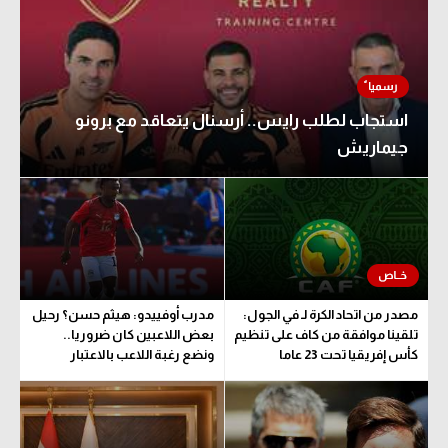
استجاب لطلب رايس.. أرسنال يتعاقد مع برونو
جيماريش
مصدر من اتحاد الكرة لـ في الجول:
مدرب أوفييدو: هيثم حسن؟ رحيل
تلقينا موافقة من كاف على تنظيم
بعض اللاعبين كان ضروريا..
كأس إفريقيا تحت 23 عاما
ونضع رغبة اللاعب بالاعتبار