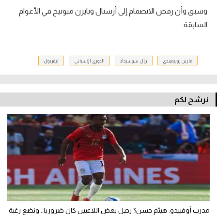
وسبق وأن رفض الانضمام إلى أرسنال وبايرن ميونيخ في الأعوام
السابقة.
مارتن زوبيميندي
ريال سوسيداد
الدوري الإسباني
ليفربول
نرشح لكم
مدرب أوفييدو: هيثم حسن؟ رحيل بعض اللاعبين كان ضروريا.. ونضع رغبة