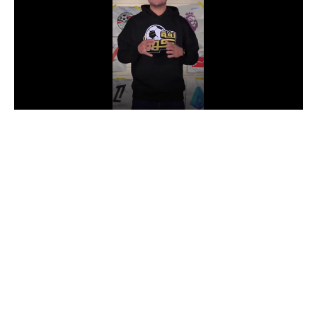
الدوري السعودي للمحترفين
دوري أبطال أوروبا
دوري أبطال إفريقيا
كل البطولات
أقسام
الكرة المصرية
الدوري المصري
الكرة الأوروبية
الكرة الإفريقية
منتخب مصر