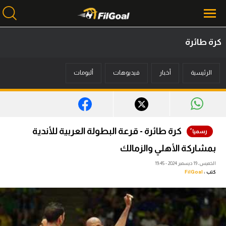
كرة طائرة
محتوى إخباري
الرئيسية
أخبار
فيديوهات
ألبومات
الرئيسية
أخبار
مباريات
كرة طائرة - قرعة البطولة العربية للأندية
ميركاتو
بمشاركة الأهلي والزمالك
فانتازي في الجول
الخميس، 19 ديسمبر 2024 - 19:45
كتب :
FilGoal
مسابقة التوقعات
فيديوهات
عدسات