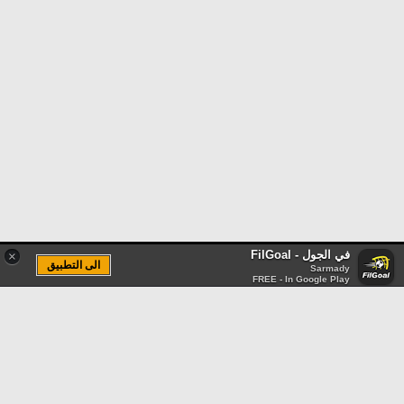
في الجول - FilGoal
×
الى التطبيق
Sarmady
FREE - In Google Play