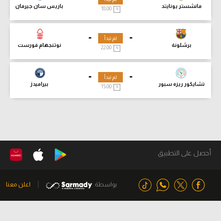
مانشستر يونايتد
باريس سان جيرمان
18:00
-
-
لم تبدأ
برشلونة
نوتنجهام فورست
22:00
-
-
لم تبدأ
تشايكور ريزه سبور
بيراميدز
15:00
أحصل على التطبيق
بواسطة
اعلن معنا