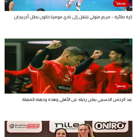
كرة طائرة – مريم متولي تنتقل إلى نادي مومينا خاتون بطل أذربيجان
عبد الرحمن الحسيني يعلن رحيله عن الأهلي وهذه وجهته المقبلة