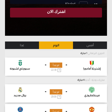
أمس
اليوم
غدا
الدوري البرتغالي
1 مباراة
-
-
لم تبدأ
إشتريلا أمادورا
سبورتنج لشبونة
22:30
مباريات ودية - أندية
4 مباراة
-
-
لم تبدأ
فرينكفاروزي
ريال مدريد
20:00
-
-
لم تبدأ