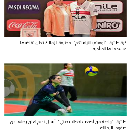
كرة طائرة - "أوفيتم بالتزاماتكم".. محترفة الزمالك تعلن تقاضيها
مستحقاتها المتأخرة
طائرة - "واحدة من أصعب لحظات حياتي".. أيسل نديم تعلن رحيلها عن
صفوف الزمالك