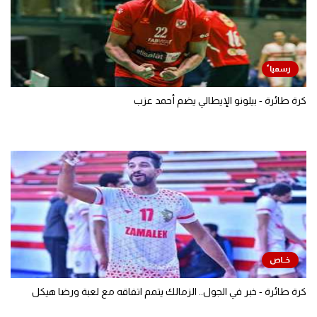
كرة طائرة - بيلونو الإيطالي يضم أحمد عزب
كرة طائرة - خبر في الجول.. الزمالك يتمم اتفاقه مع لعبة ورضا هيكل