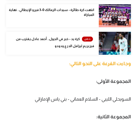
الوطن العربي
انتهت كرة طائرة - سيدات الزمالك 0-3 فيرو الإيطالي.. نهاية
المباراة
في المونديال
رياضة نسائية
كرة يد - خبر في الجول.. أحمد عادل يقترب من
آسيا
فيزبريم ليزامل الدرع ودودو
أمريكا
وجاءت القرعة على النحو التالي:
ركن الألعاب
المجموعة الأولى:
أقسام خاصة
Gamers
السويحلي الليبي - السلام العماني - بني ياس الإماراتي
ميركاتو
المجموعة الثانية:
تحقيق في الجول
تقرير في الجول