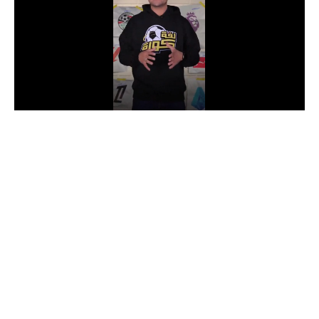
الدوري السعودي للمحترفين
دوري أبطال أوروبا
دوري أبطال إفريقيا
كل البطولات
أقسام
الكرة المصرية
الدوري المصري
الكرة الأوروبية
الكرة الإفريقية
منتخب مصر