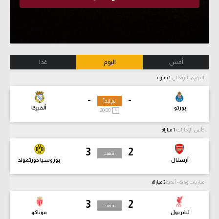
أمس
اليوم
غدا
الدوري البرتغالي
1 مباراة
-
-
لم تبدأ
بورتو
ألفيركا
20:00
كأس الإمارات
1 مباراة
3
2
انتهت
أرسنال
بوروسيا دورتموند
مباريات ودية - أندية
3 مباراة
3
2
انتهت
ليفربول
موناكو