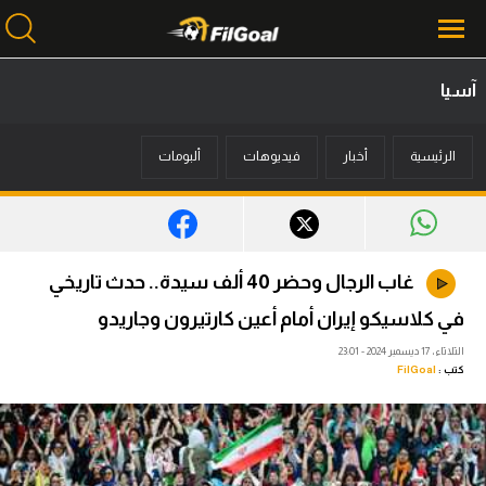
آسيا
محتوى إخباري
الرئيسية
أخبار
فيديوهات
ألبومات
الرئيسية
أخبار
مباريات
غاب الرجال وحضر 40 ألف سيدة.. حدث تاريخي
ميركاتو
في كلاسيكو إيران أمام أعين كارتيرون وجاريدو
فانتازي في الجول
الثلاثاء، 17 ديسمبر 2024 - 23:01
كتب :
FilGoal
مسابقة التوقعات
فيديوهات
عدسات