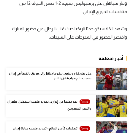
وفاز سباهان على برسبوليس بنتيجة 2-1 ضمن الجولة 12 من
سعودي في الجول
منافسات الدوري الإيراني.
الدوري الإنجليزي
وشهد الكلاسيكو حدثا تاريخيا حيث غاب الرجال عن حضور المباراة
الدوري الإسباني
واقتصر الحضور في المدرجات على السيدات.
دوري أبطال أوروبا
القسم الثاني
أخبار متعلقة:
رياضات أخرى
على طريقة روبينيو.. بيفوما ينتقل إلى فريق بالخطأ في إيران
بسبب حلم مواجهة رونالدو
أمم إفريقيا
كرة السلة الأمريكية
بعد نقلها من إيران.. تحديد ملعب استقلال طهران
كرة سلة
والنصر السعودي
كرة يد
كرة طائرة
تصفيات كأس العالم - تحديد ملعب مباراة إيران