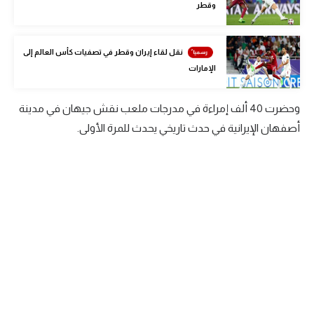
وقطر
الوطن العربي
في المونديال
نقل لقاء إيران وقطر في تصفيات كأس العالم إلى
الإمارات
رياضة نسائية
آسيا
وحضرت 40 ألف إمراءة في مدرجات ملعب نقش جيهان في مدينة
أمريكا
أصفهان الإيرانية في حدث تاريخي يحدث للمرة الأولى.
ركن الألعاب
أقسام خاصة
Gamers
ميركاتو
تحقيق في الجول
تقرير في الجول