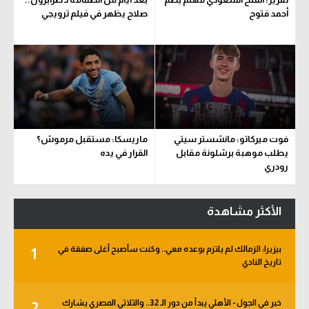
أحمد فتوح
صلاح يظهر في فيلم ترويجي
فوت ميركاتو: مانشستر سيتي
ماريسكا: مستقبل مرموش؟
يطلب موهبة برشلونة مقابل
القرار في يده
رودري
الأكثر مشاهدة
بيزيرا: الزمالك لم يلتزم بوعده معي.. وكنت سأصبح أغلى صفقة في
1
تاريخ النادي
خبر في الجول - الأهلي يبدأ من دور الـ 32.. والثلاثي المصري يشارك
2