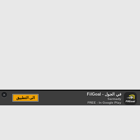
في الجول - FilGoal
×
الى التطبيق
Sarmady
FREE - In Google Play