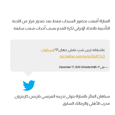
تحليل في الجول
حكايات في الجول
المباراة أقيمت بحضور السيدات فقط بعد صدور قرار من اللجنة
كويز في الجول
التأديبية بالاتحاد الإيراني لكرة القدم بسبب أحداث شغب سابقة.
فيديو في الجول
عاشقانه ترین شبِ نقش جهان💛
#سپاهان
pic.twitter.com/wJpJXoKYcO
— نیلی🌱 (@Niloofarth)
December 17, 2024
سباهان الفائز بالمباراة يتولى تدريبه الفرنسي باتريس كاريترون
مدرب الأهلي والزمالك السابق.