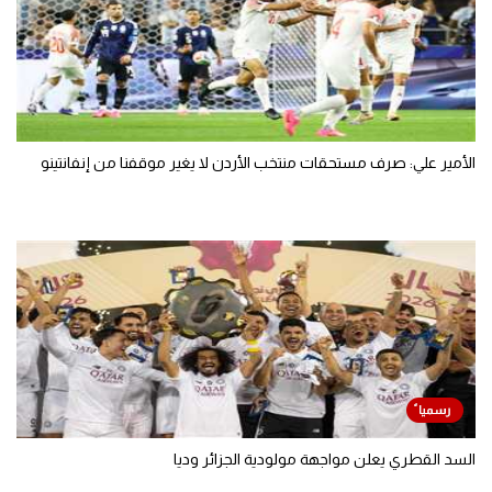
الأمير علي: صرف مستحقات منتخب الأردن لا يغير موقفنا من إنفانتينو
السد القطري يعلن مواجهة مولودية الجزائر وديا