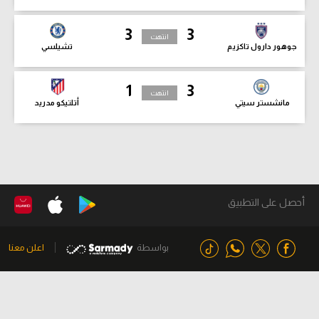
3
3
انتهت
جوهور دارول تاكزيم
تشيلسي
1
3
انتهت
مانشستر سيتي
أتلتيكو مدريد
أحصل على التطبيق
بواسطة
اعلن معنا