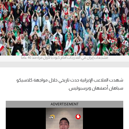
آراء حرة
ركن الألعاب
بطولات
أمريكا 2026
مشجعات إيران في المدرجات أمام كبوديا لأول مرة منذ 40 عاما
الدوري المصري
الدوري الإنجليزي الممتاز
شهدت الملاعب الإيرانية حدث تاريخي خلال مواجهة كلاسيكو
الدوري الإسباني
سباهان أصفهان وبرسبوليس.
الدوري الإيطالي
ADVERTISEMENT
الدوري الألماني
الدوري الفرنسي