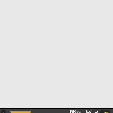
في الجول - FilGoal
×