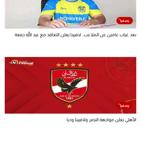
بعد غياب عامين عن الملاعب.. لافيينا يعلن التعاقد مع عبد الله جمعة
الأهلي يعلن مواجهة النصر ولافيينا وديا