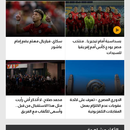
بسداسية أمام نيجيريا.. منتخب
سكاي: فياريال مهتم بضم إمام
مصر يودع كأس أمم إفريقيا
عاشور
للسيدات
الدوري المصري – تعرف على لائحة
محمد صلاح: لا أتذكر أنني رأيت
عقوبات عدم الالتزام بعمل
مثل هذا الاستقبال من قبل..
المقابلات التلفزيونية
وأسعى للألقاب مع الفريق