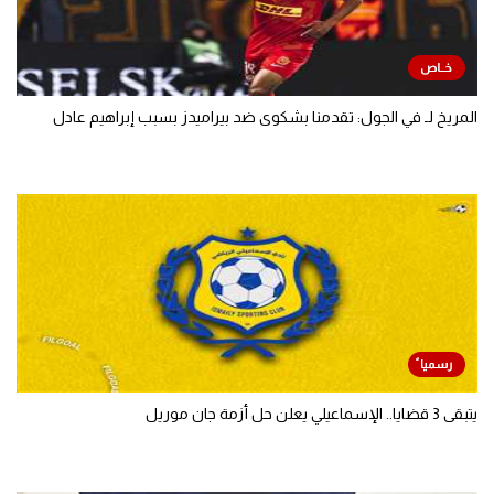
المريخ لـ في الجول: تقدمنا بشكوى ضد بيراميدز بسبب إبراهيم عادل
يتبقى 3 قضايا.. الإسماعيلي يعلن حل أزمة جان موريل