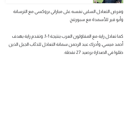
تحليل في الجول
وفرض التعادل السلبي نفسه على مباراتي بروكسي مع الترسانة
وأبو قير للأسمدة مع سبورتنج.
حكايات في الجول
كويز في الجول
كما تعادل راية مع المقاولون العرب بنتيجة 1-1، وتقدم راية بهدف
فيديو في الجول
أحمد ميسي، وأدرك عبد الرحمن سمانة التعادل للذئاب الجبل الذين
ظلوا في الصدارة برصيد 27 نقطة.