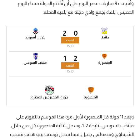
وأقيمت 9 مباريات عصر اليوم على أن تُختتم الجولة مساء اليوم
سعودي في الجول
الخميس، بلقاء يجمع وادي دجلة مع بلدية المحلة.
الدوري الإنجليزي
2
0
الدوري الإسباني
طنطا
بترول أسيوط
انتهت
دوري أبطال أوروبا
15:30
1
2
القسم الثاني
المنصورة
منتخب السويس
انتهت
رياضات أخرى
15:30
أمم إفريقيا
كرة السلة الأمريكية
المنصورة
دوري المحترفين المصري
كرة سلة
وبعد 11 جولة فاز المنصورة لأول مرة هذا الموسم بالتفوق على
كرة يد
منتخب السويس بنتيجة 2-1، وسجل ثنائية المنصورة كل من جلال
كرة طائرة
الشرقاوي ومصطفى جميل، فيما سجل يوسف بيبو هدف منتخب