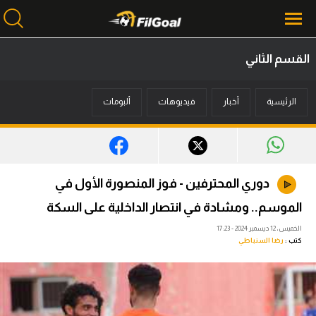
القسم الثاني
محتوى إخباري
الرئيسية
أخبار
فيديوهات
ألبومات
الرئيسية
أخبار
مباريات
دوري المحترفين - فوز المنصورة الأول في
ميركاتو
الموسم.. ومشادة في انتصار الداخلية على السكة
فانتازي في الجول
الخميس، 12 ديسمبر 2024 - 17:23
كتب :
رضا السنباطي
مسابقة التوقعات
فيديوهات
عدسات