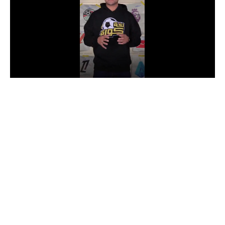
الدوري السعودي للمحترفين
دوري أبطال أوروبا
دوري أبطال إفريقيا
كل البطولات
أقسام
الكرة المصرية
الدوري المصري
الكرة الأوروبية
الكرة الإفريقية
منتخب مصر