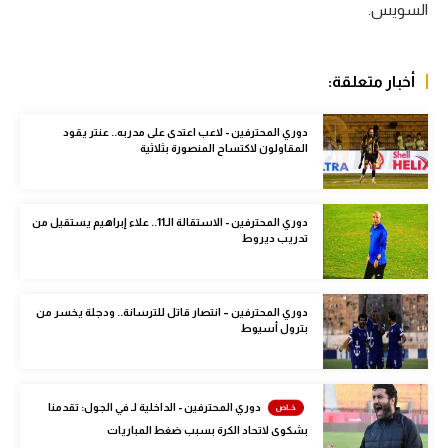
السويس.
الوطن العربي
في المونديال
أخبار متعلقة:
رياضة نسائية
دوري المحترفين - لاعب اعتدى على مدربه.. عنتر يقود
آسيا
المقاولون لاكتساح المنصورة بثلاثية
أمريكا
ركن الألعاب
دوري المحترفين - الاستقالة الـ11.. علاء إبراهيم يستقيل من
تدريب ديروط
أقسام خاصة
دوري المحترفين – انتصار قاتل للترسانة.. ودجلة يخسر من
Gamers
بترول أسيوط
ميركاتو
تحقيق في الجول
دوري المحترفين - الداخلية لـ في الجول: تقدمنا
بشكوى لاتحاد الكرة بسبب ضغط المباريات
تقرير في الجول