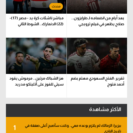
بعد أيام من انضمامه لـ طرابزون..
مباشر ناشئات كرة يد - مصر (17)-
صلاح يظهر في فيلم ترويجي
(22) الدنمارك.. الشوط الثاني
تقرير: الفتح السعودي مهتم بضم
هز الشباك مرتين.. مرموش يقود
أحمد فتوح
سيتي للفوز على أتليتكو مدريد
الأكثر مشاهدة
بيزيرا: الزمالك لم يلتزم بوعده معي.. وكنت سأصبح أغلى صفقة في
1
تاريخ النادي