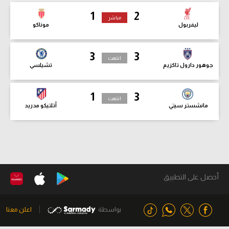
1
2
مباشر
ليفربول
موناكو
3
3
انتهت
جوهور دارول تاكزيم
تشيلسي
1
3
انتهت
مانشستر سيتي
أتلتيكو مدريد
أحصل على التطبيق
بواسطة
اعلن معنا