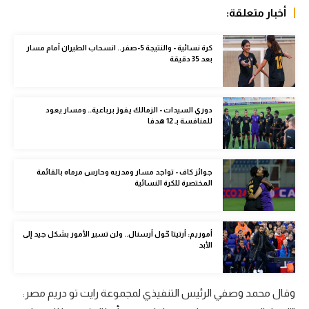
أخبار متعلقة:
الوطن العربي
في المونديال
كرة نسائية - والنتيجة 5-صفر.. انسحاب الطيران أمام مسار
بعد 35 دقيقة
رياضة نسائية
آسيا
دوري السيدات - الزمالك يفوز برباعية.. ومسار يعود
للمنافسة بـ 12 هدفا
أمريكا
ركن الألعاب
جوائز كاف - تواجد مسار ومدربه وحارس مرماه بالقائمة
المختصرة للكرة النسائية
أقسام خاصة
Gamers
أموريم: أرتيتا حّول أرسنال.. ولن تسير الأمور بشكل جيد إلى
ميركاتو
الأبد
تحقيق في الجول
وقال محمد وصفي الرئيس التنفيذي لمجموعة رايت تو دريم مصر:
تقرير في الجول