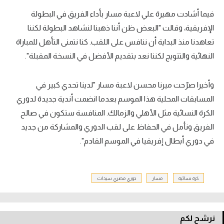
فيما أشادت مهيرة علي لاعبة مسار بأداء الفريق في البطولة
الإفريقية، وقالت "البعض ظن أننا ذهبنا لنشاهد البطولة لكننا
تعاهدنا منذ البداية أن ننافس على اللقب. كنا نتمنى التأهل للمباراة
النهائية والتتويج لكننا نعد بتقديم الأفضل في النسخة المقبلة".
وأخيرا صرّحت ميرنا محسن لاعبة مسار "لدينا تحدي كبير في
المسابقات المحلية هذا الموسم بعدما انضمت أندية جديدة لدوري
الكرة النسائية مثل الأهلي والزمالك. المنافسة ستكون في صالح
الفريق ونأمل في الحفاظ على لقب الدوري والمشاركة من جديد
في دوري أبطال إفريقيا في الموسم القادم".
كرة نسائية
مسار
دوري مصري سيدات
نرشح لكم