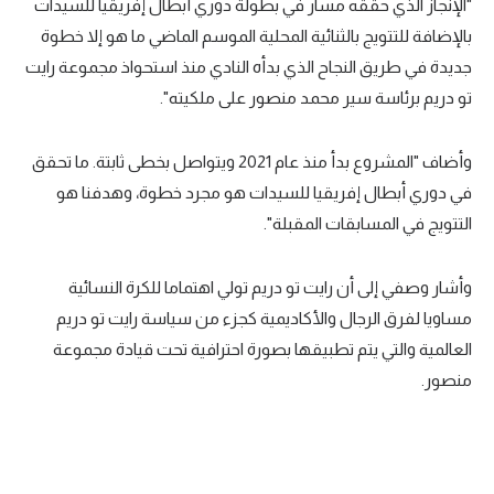
"الإنجاز الذي حققه مسار في بطولة دوري أبطال إفريقيا للسيدات
تحليل في الجول
بالإضافة للتتويج بالثنائية المحلية الموسم الماضي ما هو إلا خطوة
جديدة في طريق النجاح الذي بدأه النادي منذ استحواذ مجموعة رايت
حكايات في الجول
تو دريم برئاسة سير محمد منصور على ملكيته".
كويز في الجول
وأضاف "المشروع بدأ منذ عام 2021 ويتواصل بخطى ثابتة. ما تحقق
فيديو في الجول
في دوري أبطال إفريقيا للسيدات هو مجرد خطوة، وهدفنا هو
التتويج في المسابقات المقبلة".
وأشار وصفي إلى أن رايت تو دريم تولي اهتماما للكرة النسائية
مساويا لفرق الرجال والأكاديمية كجزء من سياسة رايت تو دريم
العالمية والتي يتم تطبيقها بصورة احترافية تحت قيادة مجموعة
منصور.