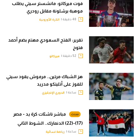
فوت ميركاتو: مانشستر سيتي يطلب
موهبة برشلونة مقابل رودري
40 دقيقة |
الكرة الأوروبية
تقرير: الفتح السعودي مهتم بضم أحمد
فتوح
52 دقيقة |
ميركاتو
هز الشباك مرتين.. مرموش يقود سيتي
للفوز على أتليتكو مدريد
ساعة |
الدوري الإنجليزي
مباشر ناشئات كرة يد - مصر
(17)-(22) الدنمارك.. الشوط الثاني
ساعة |
رياضة نسائية