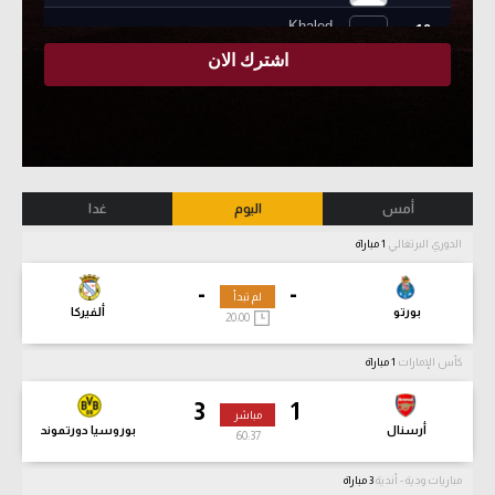
أمس
اليوم
غدا
الدوري البرتغالي
1 مباراة
-
-
لم تبدأ
بورتو
ألفيركا
20:00
كأس الإمارات
1 مباراة
3
1
مباشر
أرسنال
بوروسيا دورتموند
60:38
مباريات ودية - أندية
3 مباراة