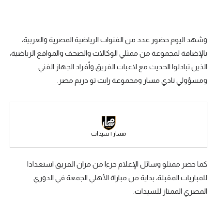
سعودي في الجول
الدوري الإنجليزي
وشهد اليوم حضور عدد من القنوات الرياضية المصرية والعربية،
الدوري الإسباني
بالإضافة لمجموعة من ممثلي الوكالات والصحف والمواقع الرياضية،
الذين تبادلوا الحديث مع لاعبات الفريق وأفراد الجهاز الفني
دوري أبطال أوروبا
ومسؤولي نادي مسار ومجموعة رايت تو دريم مصر.
القسم الثاني
رياضات أخرى
أمم إفريقيا
مسار | سيدات
كرة السلة الأمريكية
كما حضر ممثلو وسائل الإعلام جزءا من مران الفريق استعدادا
كرة سلة
للمباريات المقبلة، بداية من مباراة الأهلي الجمعة في الدوري
كرة يد
المصري الممتاز للسيدات.
كرة طائرة