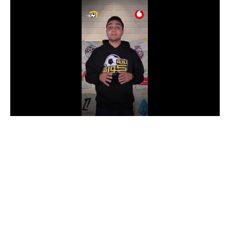
الدوري السعودي للمحترفين
دوري أبطال أوروبا
دوري أبطال إفريقيا
كل البطولات
أقسام
الكرة المصرية
الدوري المصري
الكرة الأوروبية
الكرة الإفريقية
منتخب مصر