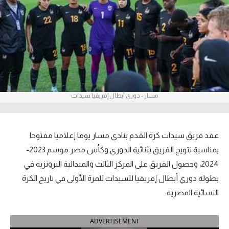
آراء حرة
ركن الألعاب
بطولات
أمريكا 2026
مسار - دوري أبطال إفريقيا سيدات
الدوري المصري
الدوري الإنجليزي الممتاز
عقد فريق سيدات كرة القدم بنادي مسار يوما إعلاميا مفتوحا
بمناسبة تتويج الفريق بثنائية الدوري وكأس مصر موسم 2023-
الدوري الإسباني
2024، وحصول الفريق على المركز الثالث والميدالية البرونزية في
بطولة دوري أبطال إفريقيا للسيدات للمرة الأولى في تاريخ الكرة
الدوري الإيطالي
النسائية المصرية.
الدوري الألماني
ADVERTISEMENT
الدوري الفرنسي