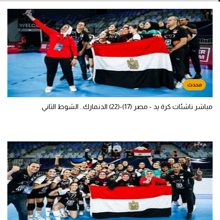
مباشر ناشئات كرة يد - مصر (17)-(22) الدنمارك.. الشوط الثاني