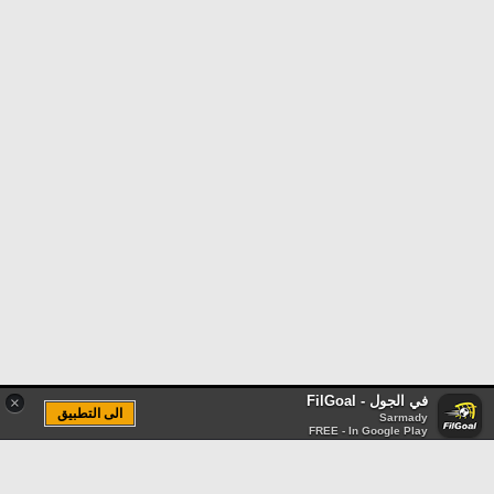
في الجول - FilGoal
×
الى التطبيق
Sarmady
FREE - In Google Play