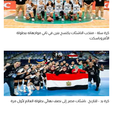
كرة سلة - منتخب الناشئات يكتسح بنين في ثاني مواجهاته ببطولة
الأفروباسكت
كرة يد - للتاريخ.. ناشئات مصر إلى نصف نهائي بطولة العالم لأول مرة