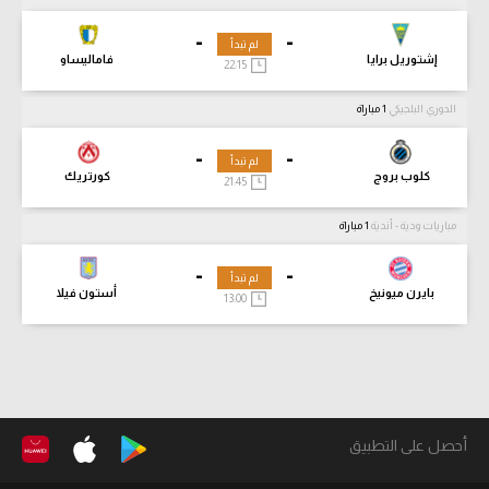
-
-
لم تبدأ
إشتوريل برايا
فاماليساو
22:15
الدوري البلجيكي
1 مباراة
-
-
لم تبدأ
كلوب بروج
كورتريك
21:45
مباريات ودية - أندية
1 مباراة
-
-
لم تبدأ
بايرن ميونيخ
أستون فيلا
13:00
أحصل على التطبيق