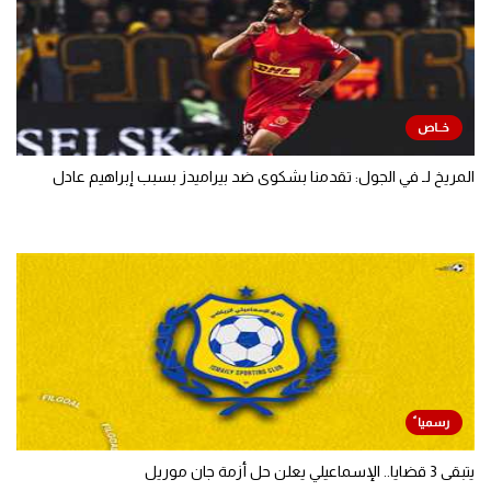
المريخ لـ في الجول: تقدمنا بشكوى ضد بيراميدز بسبب إبراهيم عادل
يتبقى 3 قضايا.. الإسماعيلي يعلن حل أزمة جان موريل