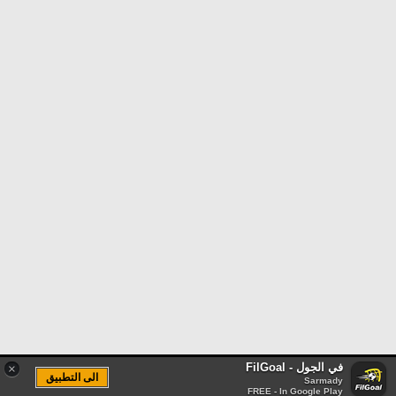
في الجول - FilGoal
×
الى التطبيق
Sarmady
FREE - In Google Play