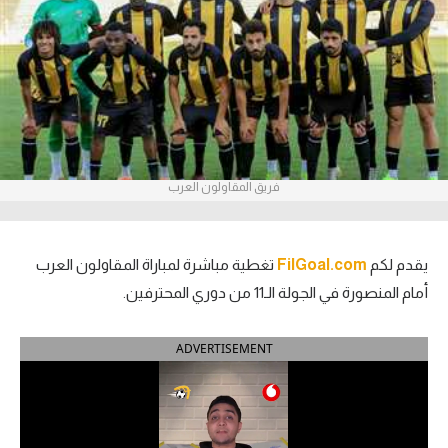
آراء حرة
ركن الألعاب
بطولات
أمريكا 2026
فريق المقاولون العرب
الدوري المصري
الدوري الإنجليزي الممتاز
يقدم لكم
FilGoal.com
تغطية مباشرة لمباراة المقاولون العرب
أمام المنصورة في الجولة الـ11 من دوري المحترفين.
الدوري الإسباني
ADVERTISEMENT
الدوري الإيطالي
الدوري الألماني
الدوري الفرنسي