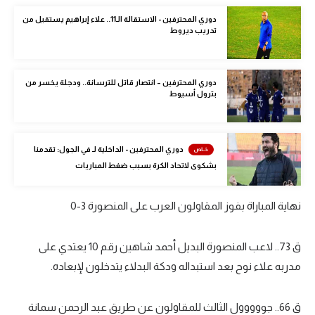
الوطن العربي
دوري المحترفين - الاستقالة الـ11.. علاء إبراهيم يستقيل من
تدريب ديروط
في المونديال
رياضة نسائية
دوري المحترفين – انتصار قاتل للترسانة.. ودجلة يخسر من
بترول أسيوط
آسيا
أمريكا
دوري المحترفين - الداخلية لـ في الجول: تقدمنا
ركن الألعاب
بشكوى لاتحاد الكرة بسبب ضغط المباريات
أقسام خاصة
نهاية المباراة بفوز المقاولون العرب على المنصورة 3-0
Gamers
ق 73.. لاعب المنصورة البديل أحمد شاهين رقم 10 يعتدي على
ميركاتو
مدربه علاء نوح بعد استبداله ودكة البدلاء يتدخلون لإبعاده.
تحقيق في الجول
ق 66.. جووووول الثالث للمقاولون عن طريق عبد الرحمن سمانة
تقرير في الجول