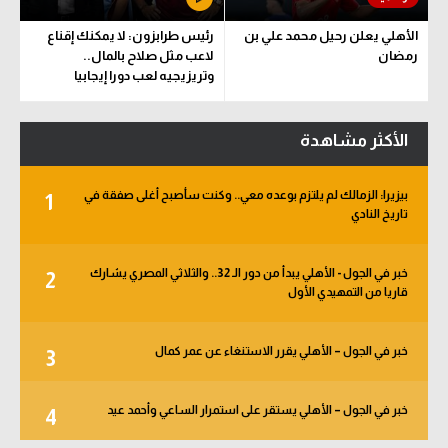
الأهلي يعلن رحيل محمد علي بن
رئيس طرابزون: لا يمكنك إقناع
رمضان
لاعب مثل صلاح بالمال..
وتريزيجيه لعب دورا إيجابيا
الأكثر مشاهدة
بيزيرا: الزمالك لم يلتزم بوعده معي.. وكنت سأصبح أغلى صفقة في
1
تاريخ النادي
خبر في الجول - الأهلي يبدأ من دور الـ 32.. والثلاثي المصري يشارك
2
قاريا من التمهيدي الأول
خبر في الجول – الأهلي يقرر الاستنغاء عن عمر كمال
3
خبر في الجول – الأهلي يستقر على استمرار الساعي وأحمد عيد
4