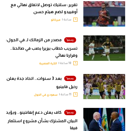
تقرير: سلتيك توصل لاتفاق نهائي مع
أوفييدو لضم هيثم حسن
ساعة |
ميركاتو
مصدر من الزمالك لـ في الجول:
تسريب خطاب بيزيرا يصب في صالحنا..
وقرارنا نهائي
10 ساعة |
الكرة المصرية
بعد 3 سنوات.. اتحاد جدة يعلن
رحيل فابينيو
11 ساعة |
سعودي في الجول
كاف يعلن دعم إنفانتينو.. ويؤيد
البيان المشترك بشأن مشروع استثمار
فيفا