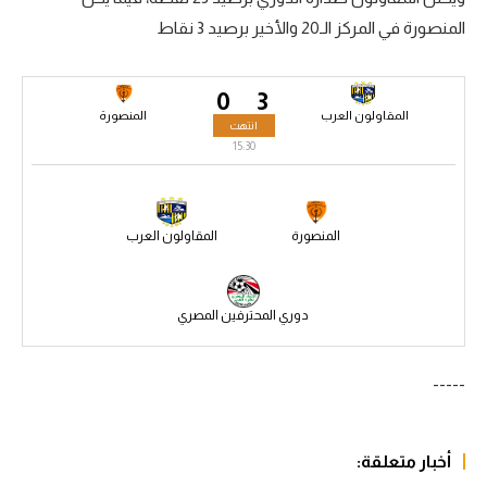
المنصورة في المركز الـ20 والأخير برصيد 3 نقاط
سعودي في الجول
الدوري الإنجليزي
0
3
الدوري الإسباني
المقاولون العرب
المنصورة
انتهت
15:30
دوري أبطال أوروبا
القسم الثاني
المنصورة
المقاولون العرب
رياضات أخرى
أمم إفريقيا
دوري المحترفين المصري
كرة السلة الأمريكية
كرة سلة
-----
كرة يد
أخبار متعلقة:
كرة طائرة