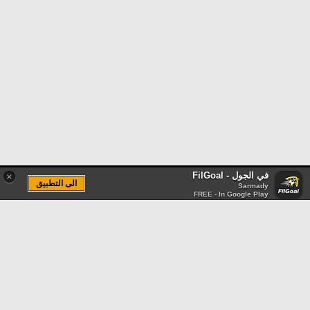
في الجول - FilGoal
×
الى التطبيق
Sarmady
FREE - In Google Play