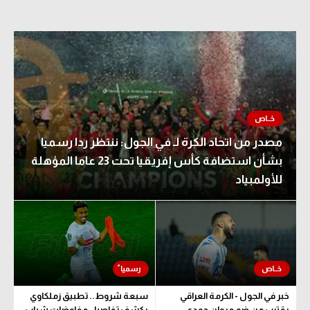
مصدر من اتحاد الكرة لـ في الجول: ننتظر ردا رسميا
بشأن استضافة كأس إفريقيا تحت 23 عاما المؤهلة
للأولمبياد
خبر في الجول - الكرمة العراقي
سبعة شروط.. تطبيق زملكاوي
يقترب من ضم مروان حمدي
يكشف تفاصيل مفاوضات شباب