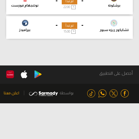
-
-
لم تبدأ
برشلونة
نوتنجهام فورست
22:00
-
-
لم تبدأ
تشايكور ريزه سبور
بيراميدز
15:00
أحصل على التطبيق
بواسطة
اعلن معنا