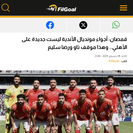
محتوى إخباري
قمصان: أجواء مونديال الأندية ليست جديدة على
الرئيسية
الأهلي.. وهذا موقف تاو ورضا سليم
الأحد، 08 ديسمبر 2024 - 23:40
أخبار
كتب :
FilGoal
مباريات
ميركاتو
فانتازي في الجول
مسابقة التوقعات
فيديوهات
عدسات