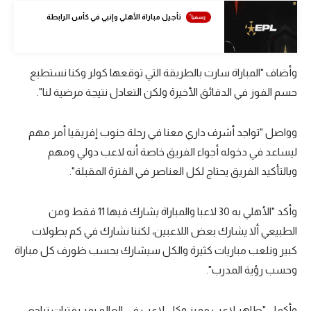
الوطن العربي
تأجيل مباراة الأهلي وإنبي في كأس الرابطة
في المونديال
رياضة نسائية
وأضاف "المباراة سارت بالطريقة التي توقعها كولر وكنا نستطيع
حسم الفوز في الدقائق الأخيرة ولكن التعادل نتيجة مرضية لنا".
آسيا
أمريكا
وواصل "تواجد أشرف داري معنا في رحلة جنوب إفريقيا أمر مهم
ليساعد في دخوله أجواء الفريق خاصة أنه لاعب دولي ومهم
ركن الألعاب
وبالتأكيد الفريق يحتاج لكل العناصر في الفترة المقبلة".
أقسام خاصة
وأكد "الأهلي به 30 لاعبا والمباراة يشارك فيها 11 فقط ومن
Gamers
الطبيعي ألا يشارك بعض اللاعبين، لكننا نشارك في كم بطولات
ميركاتو
كبير ونلعب مباريات كثيرة والكل سيشارك بحسب ظورف كل مباراة
وحسب رؤية المدرب".
تحقيق في الجول
تقرير في الجول
وأكمل "طاهر لاعب مميز وكل لاعب في العالم يمر بفترات تراجع