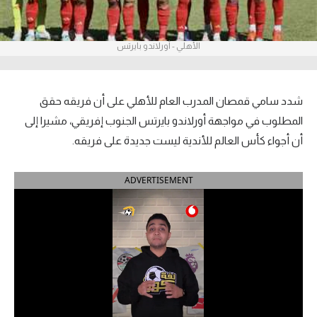
آراء حرة
الأهلي - أورلاندو بايرتس
ركن الألعاب
بطولات
شدد سامي قمصان المدرب العام للأهلي على أن فريقه حقق
أمريكا 2026
المطلوب في مواجهة أورلاندو بايرتس الجنوب إفريقي، مشيرا إلى
أن أجواء كأس العالم للأندية ليست جديدة على فريقه.
الدوري المصري
ADVERTISEMENT
الدوري الإنجليزي الممتاز
الدوري الإسباني
الدوري الإيطالي
الدوري الألماني
الدوري الفرنسي