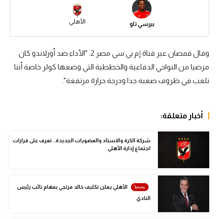
سعودي في الجول
الأهلي
بيرسي تاو
الدوري الإنجليزي
الدوري الإسباني
وقال قمصان عبر قناة إم بي سي مصر 2: "الأداء ضد أورلاندو كان
مرضيا من النواحي الدفاعية والخططية التي وضعها كولر خاصة أننا
دوري أبطال أوروبا
نلعب في ظروف صعبة جدا ودرجة حرارة مرتفعة".
القسم الثاني
رياضات أخرى
أخبار متعلقة:
أمم إفريقيا
شركة الكرة والاستاد والعضويات الجديدة.. تعرف على قرارات
اجتماع إدارة الأهلي
كرة السلة الأمريكية
كرة سلة
الأهلي يعلن تكليف خالد مرتجي بمهام نائب رئيس
كرة يد
النادي
كرة طائرة