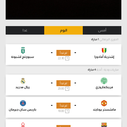
أمس
اليوم
غدا
الدوري البرتغالي
1 مباراة
-
-
لم تبدأ
إشتريلا أمادورا
سبورتنج لشبونة
22:30
مباريات ودية - أندية
4 مباراة
-
-
لم تبدأ
فرينكفاروزي
ريال مدريد
20:00
-
-
لم تبدأ
مانشستر يونايتد
باريس سان جيرمان
18:00