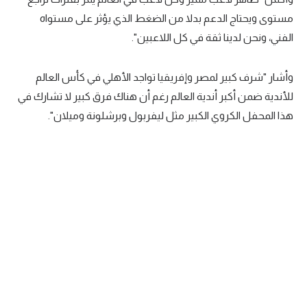
مستوى ويحتاج الدعم بدلا من الضغط الذي يؤثر على مستواه
تحليل في الجول
الفني، ونحن لدينا ثقة في كل اللاعبين".
حكايات في الجول
كويز في الجول
وأشار "شرف كبير لمصر وإفريقيا تواجد الأهلي في كأس العالم
للأندية ضمن أكبر أندية العالم رغم أن هناك فرق كبير لا تشارك في
فيديو في الجول
هذا المحفل الكروي الكبير مثل ليفربول وبرشلونة وميلان".