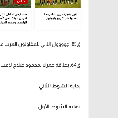
إنبي يقرر تعيين سامي ندا
مصدر من الأهلي لـ في
مديرا فنيا لفريق بايونيرز
ندرس موقفنا من كأ
الرابطة.. وموعد القرار
ق85. جوووول الثاني للمقاولون العرب عن طريق عبد الرحمن أكمل.
ق64. بطاقة حمراء لمحمود صلاح لاعب أسوان بعد حصوله على إنذار ثاني.
بداية الشوط الثاني
نهاية الشوط الأول