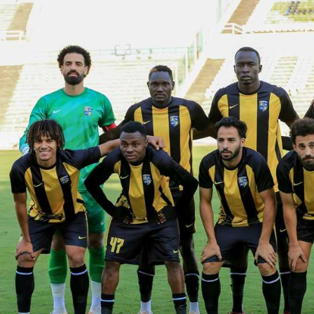
آسيا
دوري أبطال أوروبا
لسعودي للمحترفين
أمريكا
القسم الثاني
ل أوروبا
ركن الألعاب
رياضات أخرى
ل إفريقيا