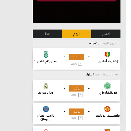
أمس
اليوم
غدا
الدوري البرتغالي
1 مباراة
-
-
لم تبدأ
إشتريلا أمادورا
سبورتنج لشبونة
22:30
مباريات ودية - أندية
4 مباراة
-
-
لم تبدأ
فرينكفاروزي
ريال مدريد
20:00
-
-
لم تبدأ
مانشستر يونايتد
باريس سان
18:00
جيرمان