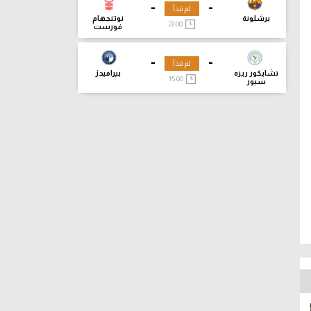
-
-
لم تبدأ
برشلونة
نوتنجهام
22:00
فورست
-
-
لم تبدأ
تشايكور ريزه
بيراميدز
15:00
سبور