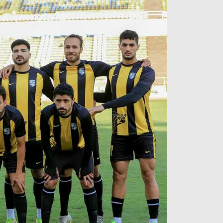
آراء حرة
الدوري ا
ركن الألعاب
دوري أبطا
دوري أبطا
كل البطولات