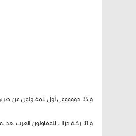
ق35. جووووول أول للمقاولون عن طريق فاروقا نور الدين من ركلة جزاء.
ق31. ركلة جزاااء للمقاولون العرب بعد لمسة يد على مروان عباس.