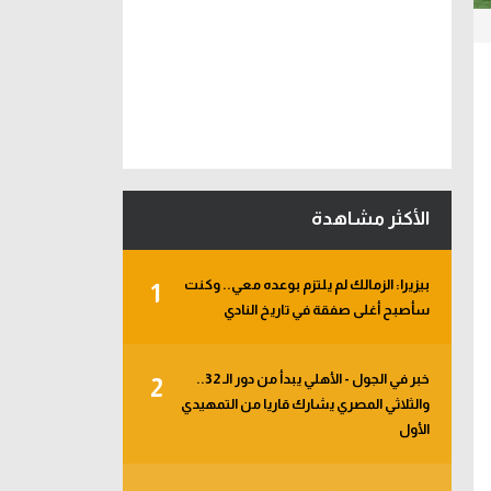
الأكثر مشاهدة
بيزيرا: الزمالك لم يلتزم بوعده معي.. وكنت
1
سأصبح أغلى صفقة في تاريخ النادي
خبر في الجول - الأهلي يبدأ من دور الـ 32..
2
والثلاثي المصري يشارك قاريا من التمهيدي
الأول