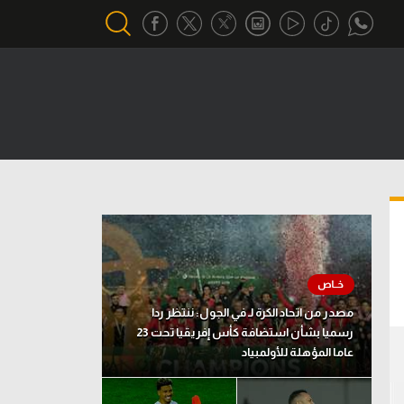
أقسام خاصة
Gamers
يكية
ميركاتو
تحقيق في الجول
تقرير في الجول
تحليل في الجول
مصدر من اتحاد الكرة لـ في الجول: ننتظر ردا
حكايات في الجول
رسميا بشأن استضافة كأس إفريقيا تحت 23
عاما المؤهلة للأولمبياد
كويز في الجول
فيديو في الجول