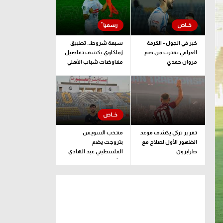
خبر في الجول - الكرمة
سبعة شروط.. تطبيق
العراقي يقترب من ضم
زملكاوي يكشف تفاصيل
مروان حمدي
مفاوضات شباب الأهلي
لضم بيزيرا قبل غلق
الملف
تقرير تركي يكشف موعد
منتخب السويس
الظهور الأول لصلاح مع
بتروجت يضم
طرابزون
الفلسطيني عبد الهادي
راشد