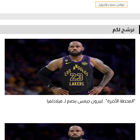
جولدن ستيت واريورز
نرشح لكم
"المحطة الأخيرة".. ليبرون جيمس ينضم لـ فيلادلفيا