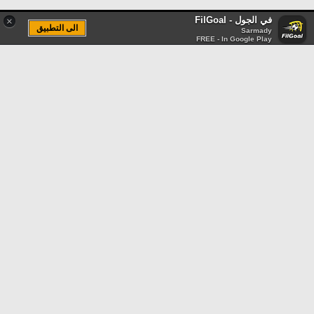
في الجول - FilGoal
×
الى التطبيق
Sarmady
FREE - In Google Play