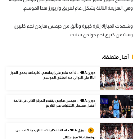
وهي الهزيمة الثالثة بشكل عام لفريق واريورز هذا الموسم.
سعودي في الجول
الدوري الإنجليزي
وشهدت المباراة إثارة كبيرة وتألق من جيمس هاردن نجم كليبرز،
الدوري الإسباني
وستيفن كيري نجم جولدن ستيت.
دوري أبطال أوروبا
أخبار متعلقة:
القسم الثاني
رياضات أخرى
دوري NBA – لا أحد قادر على إيقافهم.. كليفلاند يحقق الفوز
الـ15 على التوالي منذ انطلاق الموسم
أمم إفريقيا
كرة السلة الأمريكية
دوري NBA – جيمس هاردن يتقدم للمركز الثاني في قائمة
أفضل مسجلي الثلاثيات عبر التاريخ
كرة سلة
كرة يد
دوري NBA - انطلاقة كليفلاند التاريخية لا تجد من
كرة طائرة
يوقفها بـ14 فوز متتالي