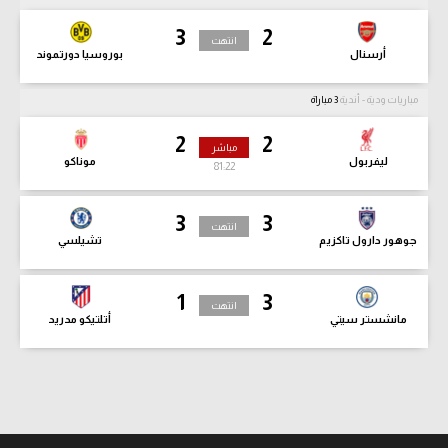
3
2
انتهت
أرسنال
بوروسيا دورتموند
مباريات ودية - أندية
3 مباراة
2
2
مباشر
ليفربول
موناكو
81:24
3
3
انتهت
جوهور دارول تاكزيم
تشيلسي
1
3
انتهت
مانشستر سيتي
أتلتيكو مدريد