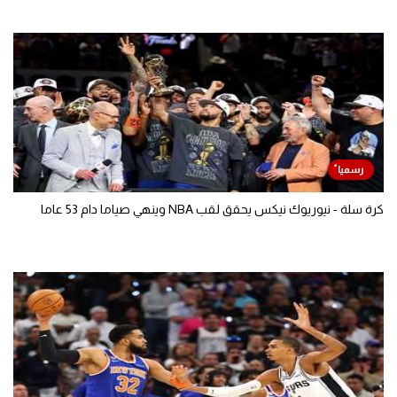
كرة سلة - نيوريوك نيكس يحقق لقب NBA وينهي صياما دام 53 عاما