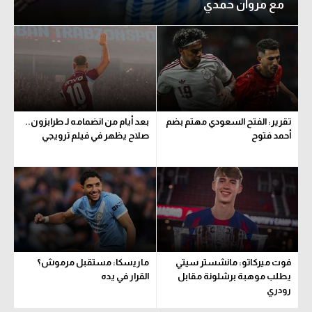
مع مروان حمدي
تقرير: الفتح السعودي مهتم بضم
بعد أيام من انضمامه لـ طرابزون..
أحمد فتوح
صلاح يظهر في فيلم ترويجي
فوت ميركاتو: مانشستر سيتي
ماريسكا: مستقبل مرموش؟
يطلب موهبة برشلونة مقابل
القرار في يده
رودري