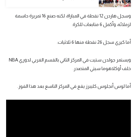
الوطن العربي
وسجل هاردن 12 نقطة في المباراة، لكنه صنع 16 تمريرة حاسمة
في المونديال
لزملائه، وأكمل 6 متابعات للكرة.
رياضة نسائية
أما كيري سجل 26 نقطة منها 6 ثلاثيات.
آسيا
أمريكا
ويستمر جولدن ستيت في المركز الثاني بالقسم الغربي لدوري NBA
ركن الألعاب
خلف أوكلاهوما سيتي المتصدر.
أما لوس أنجلوس كليبرز يقع في المركز التاسع بعد هذا الفوز.
أقسام خاصة
Gamers
ميركاتو
تحقيق في الجول
تقرير في الجول