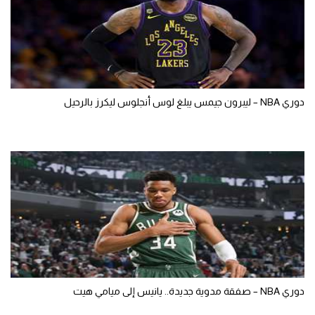
دوري NBA – ليبرون جيمس يبلغ لوس أنجلوس ليكرز بالرحيل
دوري NBA – صفقة مدوية جديدة.. يانيس إلى ميامي هيت