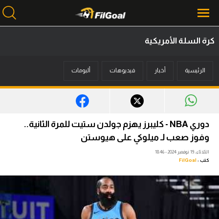
كرة السلة الأمريكية
محتوى إخباري
الرئيسية
أخبار
فيديوهات
ألبومات
الرئيسية
أخبار
مباريات
دوري NBA - كليبرز يهزم جولدن ستيت للمرة الثانية..
ميركاتو
وفوز صعب لـ ميلوكي على هيوستن
الثلاثاء، 19 نوفمبر 2024 - 18:46
فانتازي في الجول
كتب :
FilGoal
مسابقة التوقعات
فيديوهات
عدسات