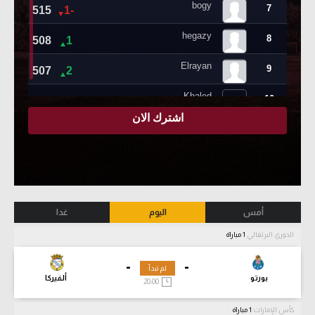
أمس
اليوم
غدا
الدوري البرتغالي
1 مباراة
-
-
لم تبدأ
بورتو
ألفيركا
20:00
كأس الإمارات
1 مباراة