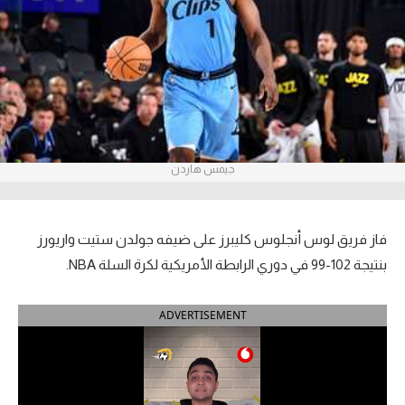
آراء حرة
ركن الألعاب
بطولات
أمريكا 2026
جيمس هاردن
الدوري المصري
الدوري الإنجليزي الممتاز
فاز فريق لوس أنجلوس كليبرز على ضيفه جولدن ستيت واريورز
بنتيجة 102-99 في دوري الرابطة الأمريكية لكرة السلة NBA.
الدوري الإسباني
ADVERTISEMENT
الدوري الإيطالي
الدوري الألماني
الدوري الفرنسي