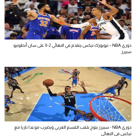
دوري NBA – نيويورك نيكس يتقدم في النهائي 2-0 على سان أنطونيو
سبيرز
دوري NBA - سبيرز يتوج بلقب القسم الغربي ويضرب موعدا ناريا مع
نيكس في النهائي