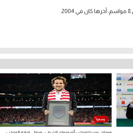
.
فورلان مدربا لمنتخب أوروجواي للشباب.. ويتولى قيادة المنتخب