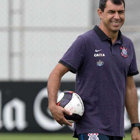
آسيا
دوري أبطال أوروبا
لسعودي للمحترفين
أمريكا
القسم الثاني
ل أوروبا
ركن الألعاب
رياضات أخرى
ل إفريقيا