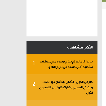
الأكثر مشاهدة
بيزيرا: الزمالك لم يلتزم بوعده معي.. وكنت
1
سأصبح أغلى صفقة في تاريخ النادي
خبر في الجول - الأهلي يبدأ من دور الـ 32..
2
والثلاثي المصري يشارك قاريا من التمهيدي
الأول