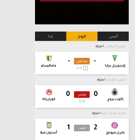
أمس
اليوم
غدا
الدوري البرتغالي
1 مباراة
-
-
بعد قليل
إشتوريل برايا
فاماليساو
22:15
الدوري البلجيكي
1 مباراة
0
0
مباشر
كلوب بروج
كورتريك
19:00
مباريات ودية - أندية
1 مباراة
1
2
انتهت
بايرن ميونيخ
أستون فيلا