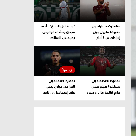
قناة تركية: طرابزون
"مستقبل النادي".. أحمد
حقق 12 مليون يورو
مجدي يكشف كواليس
إيرادات في 3 أيام
رحيله عن الزمالك
تمهيدا للانضمام إلى
تمهيدا لانتقاله إلى
سيلتك؟ هيثم حسن
الغرافة.. ميلان ينهي
خارج قائمة ريال أوفييدو
عقد إسماعيل بن ناصر
لمواجهة لوهافر