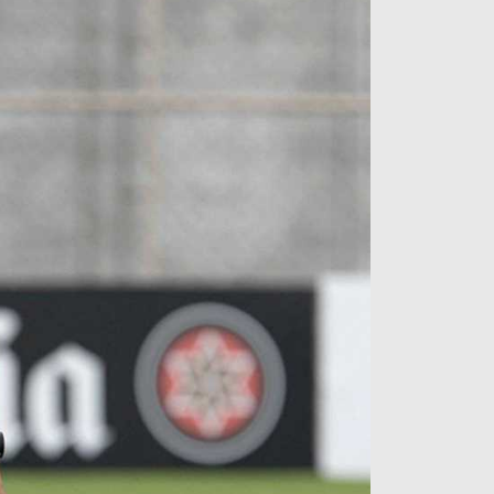
آراء حرة
الدوري ا
ركن الألعاب
دوري أبطا
دوري أبطا
كل البطولات