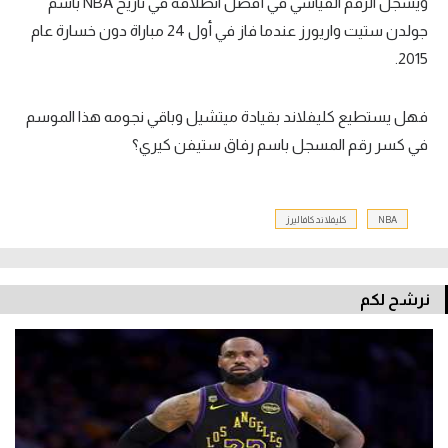
ويسجل الرقم القياسي في أفضل انطلاقة في تاريخ NBA باسم
تحليل في الجول
جولدن ستيت واريورز عندما فاز في أول 24 مباراة دون خسارة عام
2015.
حكايات في الجول
كويز في الجول
فهل يستطيع كليفلاند بقيادة ميتشيل وباقي نجومه هذا الموسم
في كسر رقم المسجل باسم رفاق ستيفن كيري؟
فيديو في الجول
NBA
كليفلاند كافاليرز
نرشح لكم