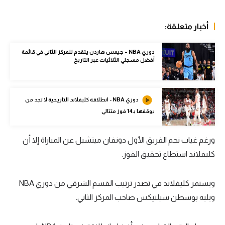
الوطن العربي
أخبار متعلقة:
في المونديال
رياضة نسائية
دوري NBA – جيمس هاردن يتقدم للمركز الثاني في قائمة
أفضل مسجلي الثلاثيات عبر التاريخ
آسيا
أمريكا
دوري NBA - انطلاقة كليفلاند التاريخية لا تجد من
ركن الألعاب
يوقفها بـ14 فوز متتالي
ورغم غياب نجم الفريق الأول دونفان ميتشيل عن المباراة إلا أن
أقسام خاصة
كليفلاند استطاع تحقيق الفوز.
Gamers
ميركاتو
ويستمر كليفلاند في تصدر ترتيب القسم الشرقي من دوري NBA
ويليه بوسطن سيلتيكس صاحب المركز الثاني.
تحقيق في الجول
تقرير في الجول