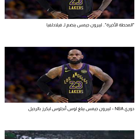
"المحطة الأخيرة".. ليبرون جيمس ينضم لـ فيلادلفيا
دوري NBA – ليبرون جيمس يبلغ لوس أنجلوس ليكرز بالرحيل