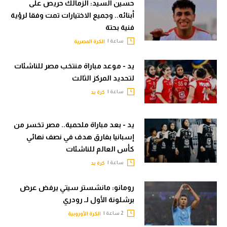
حسين السيد: الزمالك حريص على
أبنائه.. وجميع الاختيارات تمت وفقا لرؤية
فنية بحتة
ساعة |
الكرة المصرية
يد - موعد مباراة منتخب مصر للناشئات
لتحديد المركز الثالث
ساعة |
كرة يد
يد - بعد مباراة ملحمية.. مصر تخسر من
إسبانيا بفارق هدف في نصف نهائي
كأس العالم للناشئات
ساعة |
كرة يد
رومانو: مانشستر سيتي يرفض عرض
برشلونة الأول لـ رودري
2 ساعة |
الكرة الأوروبية