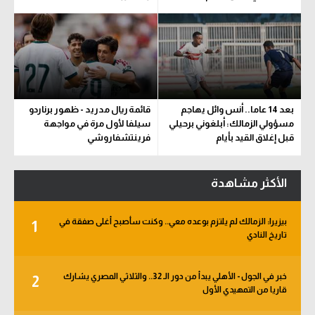
بعد 14 عاما.. أنس وائل يهاجم
قائمة ريال مدريد - ظهور برناردو
مسؤولي الزمالك: أبلغوني برحيلي
سيلفا لأول مرة في مواجهة
قبل إغلاق القيد بأيام
فرينتشفاروشي
الأكثر مشاهدة
بيزيرا: الزمالك لم يلتزم بوعده معي.. وكنت سأصبح أغلى صفقة في
1
تاريخ النادي
خبر في الجول - الأهلي يبدأ من دور الـ 32.. والثلاثي المصري يشارك
2
قاريا من التمهيدي الأول