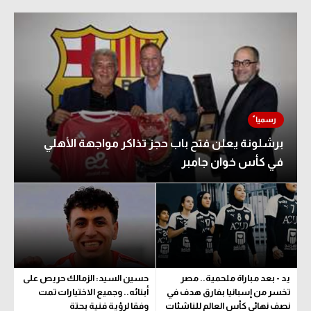
برشلونة يعلن فتح باب حجز تذاكر مواجهة الأهلي
في كأس خوان جامبر
يد - بعد مباراة ملحمية.. مصر
حسين السيد: الزمالك حريص على
تخسر من إسبانيا بفارق هدف في
أبنائه.. وجميع الاختيارات تمت
نصف نهائي كأس العالم للناشئات
وفقا لرؤية فنية بحتة