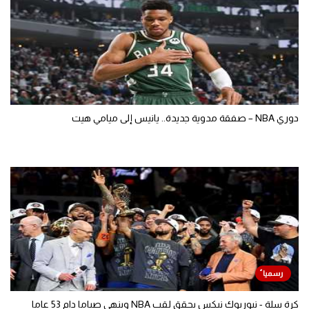
دوري NBA – صفقة مدوية جديدة.. يانيس إلى ميامي هيت
كرة سلة - نيوريوك نيكس يحقق لقب NBA وينهي صياما دام 53 عاما