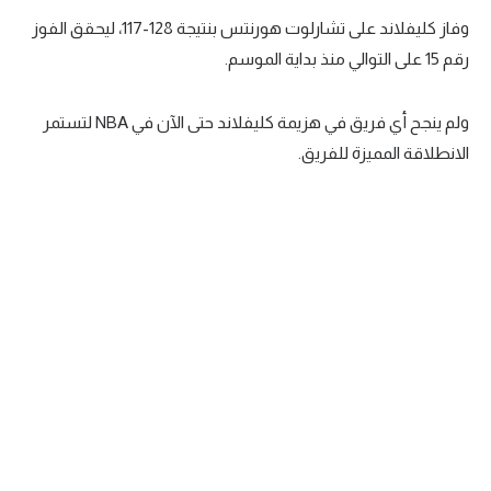
وفاز كليفلاند على تشارلوت هورنتس بنتيجة 128-117، ليحقق الفوز
سعودي في الجول
رقم 15 على التوالي منذ بداية الموسم.
الدوري الإنجليزي
الدوري الإسباني
ولم ينجح أي فريق في هزيمة كليفلاند حتى الآن في NBA لتستمر
الانطلاقة المميزة للفريق.
دوري أبطال أوروبا
القسم الثاني
رياضات أخرى
أمم إفريقيا
كرة السلة الأمريكية
كرة سلة
كرة يد
كرة طائرة