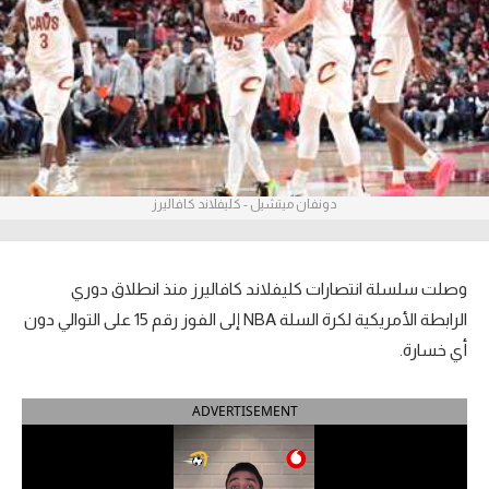
آراء حرة
ركن الألعاب
بطولات
أمريكا 2026
دونفان ميتشيل - كليفلاند كافاليرز
الدوري المصري
الدوري الإنجليزي الممتاز
وصلت سلسلة انتصارات كليفلاند كافاليرز منذ انطلاق دوري
الرابطة الأمريكية لكرة السلة NBA إلى الفوز رقم 15 على التوالي دون
الدوري الإسباني
أي خسارة.
الدوري الإيطالي
ADVERTISEMENT
الدوري الألماني
الدوري الفرنسي