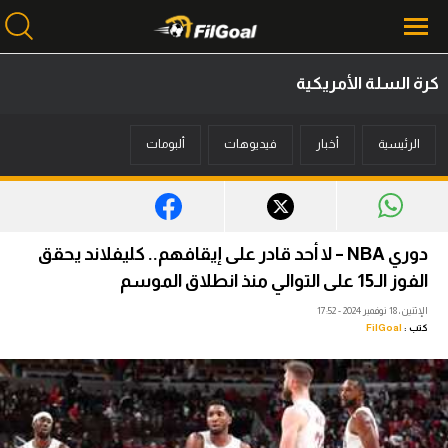
كرة السلة الأمريكية
محتوى إخباري
الرئيسية
أخبار
فيديوهات
ألبومات
الرئيسية
أخبار
مباريات
دوري NBA – لا أحد قادر على إيقافهم.. كليفلاند يحقق
ميركاتو
الفوز الـ15 على التوالي منذ انطلاق الموسم
الإثنين، 18 نوفمبر 2024 - 17:52
فانتازي في الجول
كتب :
FilGoal
مسابقة التوقعات
فيديوهات
عدسات