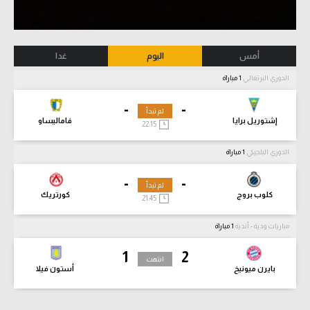
أمس
اليوم
غدا
الدوري البرتغالي
1 مباراة
-
-
لم تبدأ
إشتوريل برايا
فاماليساو
22:15
الدوري البلجيكي
1 مباراة
-
-
لم تبدأ
كلوب بروج
كورتريك
21:45
مباريات ودية - أندية
1 مباراة
1
2
انتهت
بايرن ميونيخ
أستون فيلا