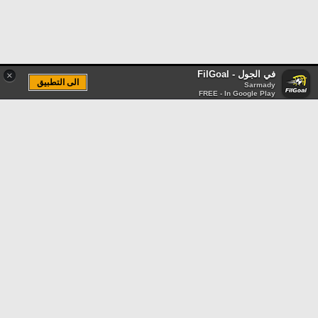
في الجول - FilGoal
×
الى التطبيق
Sarmady
FREE - In Google Play