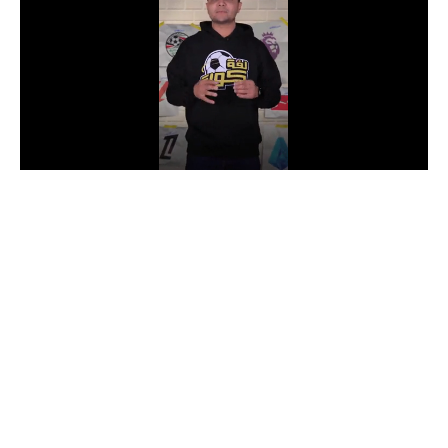
الدوري السعودي للمحترفين
دوري أبطال أوروبا
دوري أبطال إفريقيا
كل البطولات
أقسام
الكرة المصرية
الدوري المصري
الكرة الأوروبية
الكرة الإفريقية
منتخب مصر