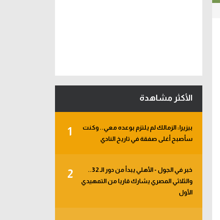
الأكثر مشاهدة
بيزيرا: الزمالك لم يلتزم بوعده معي.. وكنت
1
سأصبح أغلى صفقة في تاريخ النادي
خبر في الجول - الأهلي يبدأ من دور الـ 32..
2
والثلاثي المصري يشارك قاريا من التمهيدي
الأول