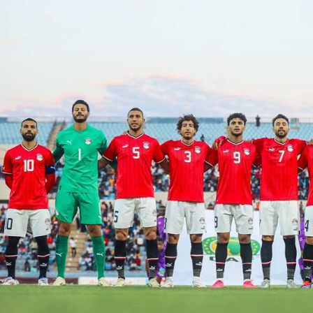
آسيا
دوري أبطال أوروبا
لسعودي للمحترفين
أمريكا
القسم الثاني
ل أوروبا
ركن الألعاب
رياضات أخرى
ل إفريقيا