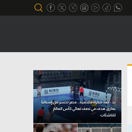
أقسام خاصة
Gamers
يكية
ميركاتو
تحقيق في الجول
تقرير في الجول
تحليل في الجول
يد - بعد مباراة ملحمية.. مصر تخسر من إسبانيا
حكايات في الجول
بفارق هدف في نصف نهائي كأس العالم
للناشئات
كويز في الجول
فيديو في الجول