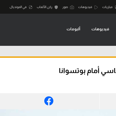
مباريات
فيديوهات
صور
ركن الألعاب
في المونديال
فيديوهات
ألبومات
أقسام
أمم إفريقيا
الكرة المصرية
كرة السلة الأمر
الدوري المصري
لمصري
كرة سلة
الكرة الأوروبية
نجليزي الممتاز
كرة يد
اسي أمام بوتسوانا
الكرة الإفريقية
إسباني
كرة طائرة
منتخب مصر
إيطالي
الوطن العربي
سعودي في الجول
في المونديال
لماني
الدوري الإنجليزي
رياضة نسائية
لفرنسي
الدوري الإسباني