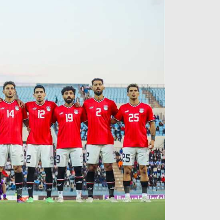
آراء حرة
الدوري ا
ركن الألعاب
دوري أبطا
دوري أبطا
كل البطولات