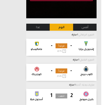
أمس
اليوم
غدا
الدوري البرتغالي
1 مباراة
-
-
لم تبدأ
إشتوريل برايا
فاماليساو
22:15
الدوري البلجيكي
1 مباراة
-
-
لم تبدأ
كلوب بروج
كورتريك
21:45
مباريات ودية - أندية
1 مباراة
1
2
انتهت
بايرن ميونيخ
أستون فيلا