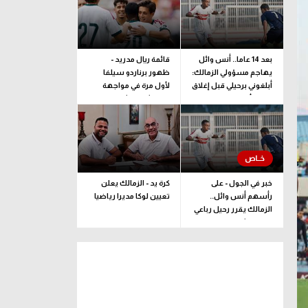
بعد 14 عاما.. أنس وائل
قائمة ريال مدريد -
يهاجم مسؤولي الزمالك:
ظهور برناردو سيلفا
أبلغوني برحيلي قبل إغلاق
لأول مرة في مواجهة
القيد بأيام
فرينتشفاروشي
خبر في الجول - على
كرة يد - الزمالك يعلن
رأسهم أنس وائل..
تعيين لوكا مديرا رياضيا
الزمالك يقرر رحيل رباعي
فريق الشباب