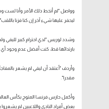
وواصل "لم أتخط ذلك الأمر وأنا لست وح
ليحفر عليها شيء آخر إن كنا فزنا باللقب".
وشدد لوريس "لدي احترام كبير لليفي ولم
بارتدائها قط، كنت أفضل عدم وجود أي 
وأردف "أعتقد أن ليفي لم يشعر بالمفاجأة
مقدرا".
بعض أفراد النادي واللاعبين لم يشعروا ب