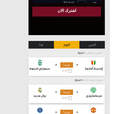
أمس
اليوم
غدا
الدوري البرتغالي
1 مباراة
-
-
لم تبدأ
إشتريلا أمادورا
سبورتنج لشبونة
22:30
مباريات ودية - أندية
4 مباراة
-
-
لم تبدأ
فرينكفاروزي
ريال مدريد
20:00
-
-
لم تبدأ