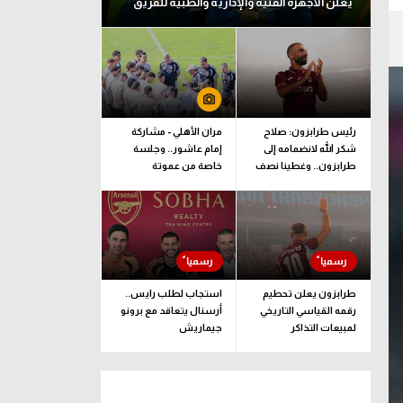
يعلن الأجهزة الفنية والإدارية والطبية للفريق
رئيس طرابزون: صلاح
مران الأهلي - مشاركة
شكر الله لانضمامه إلى
إمام عاشور.. وجلسة
طرابزون.. وغطينا نصف
خاصة من عموتة
قيمة الصفقة
طرابزون يعلن تحطيم
استجاب لطلب رايس..
رقمه القياسي التاريخي
أرسنال يتعاقد مع برونو
لمبيعات التذاكر
جيماريش
الموسمية