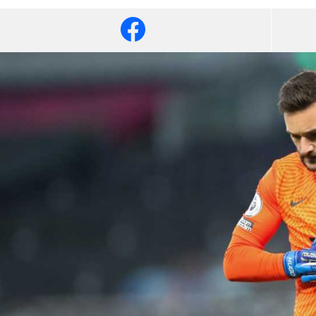
آسيا
دوري أبطال أوروبا
لسعودي للمحترفين
أمريكا
القسم الثاني
ل أوروبا
ركن الألعاب
رياضات أخرى
ل إفريقيا