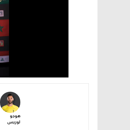
هوجو
لوريس