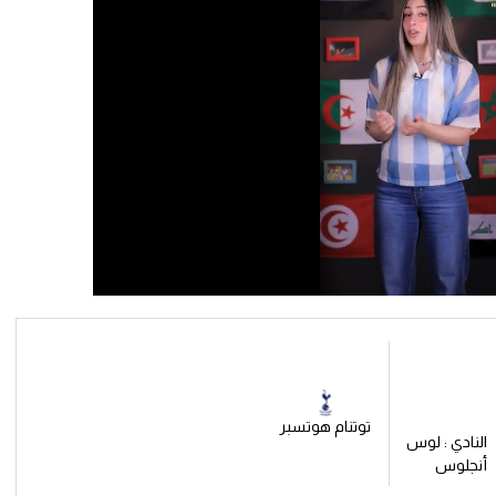
توتنام هوتسبر
النادي : لوس
أنجلوس