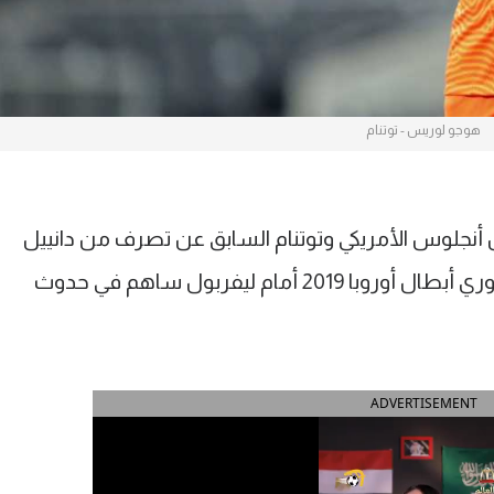
هوجو لوريس - توتنام
وس الأمريكي وتوتنام السابق عن تصرف من دانييل
ليفي رئيس النادي الإنجليزي قبل نهائي دوري أبطال أوروبا 2019 أمام ليفربول ساهم في حدوث
ADVERTISEMENT