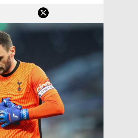
آراء حرة
الدوري ا
ركن الألعاب
دوري أبطا
دوري أبطا
كل البطولات