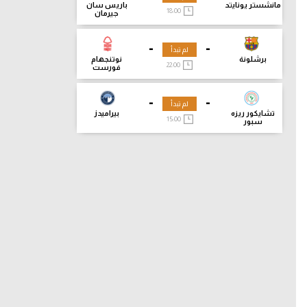
مانشستر يونايتد
باريس سان
18:00
جيرمان
-
-
لم تبدأ
برشلونة
نوتنجهام
22:00
فورست
-
-
لم تبدأ
تشايكور ريزه
بيراميدز
15:00
سبور