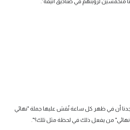
 متحمسين لرؤيتهم في صناديق أنيقة".
دنا أن في ظهر كل ساعة نُقش عليها جملة "نهائي