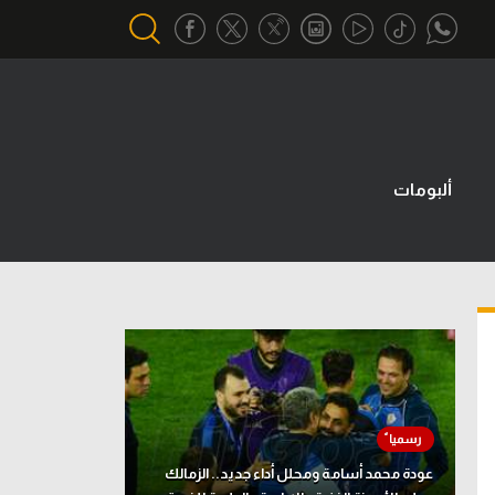
أقسام خاصة
Gamers
ألبومات
يكية
ميركاتو
تحقيق في الجول
تقرير في الجول
تحليل في الجول
حكايات في الجول
كويز في الجول
عودة محمد أسامة ومحلل أداء جديد.. الزمالك
فيديو في الجول