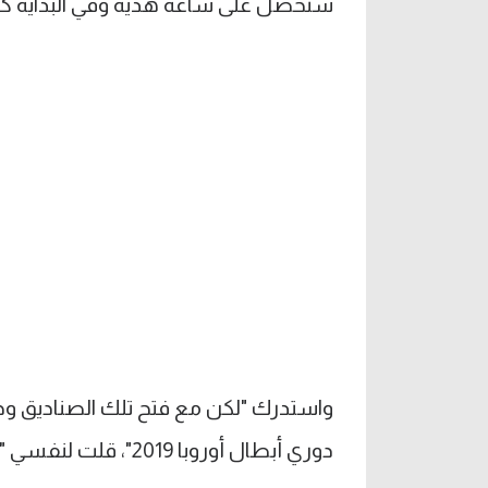
سنحصل على ساعة هدية وفي البداية كنا
واستدرك "لكن مع فتح تلك الصناديق وج
دوري أبطال أوروبا 2019"، قلت لنفسي "نهائي" من يفعل ذلك في لحظة مثل تلك؟".