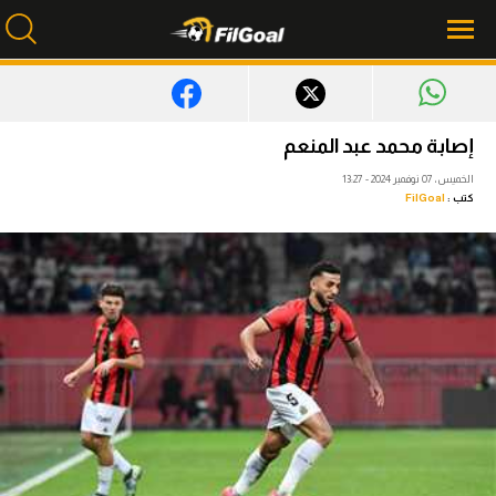
محتوى إخباري
إصابة محمد عبد المنعم
الرئيسية
الخميس، 07 نوفمبر 2024 - 13:27
كتب :
FilGoal
أخبار
مباريات
ميركاتو
فانتازي في الجول
مسابقة التوقعات
فيديوهات
عدسات