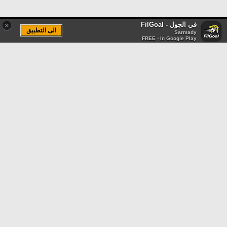
في الجول - FilGoal
×
الى التطبيق
Sarmady
FREE - In Google Play