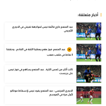
سعودي في الجول
أخبار متعلقة:
الدوري الإنجليزي
الدوري الإسباني
عبد المنعم خارج قائمة نيس لمواجهة تفينتي في الدوري
الأوروبي
دوري أبطال أوروبا
القسم الثاني
عبد المنعم: فوز مهم يعطينا الثقة في القادم.. وحققنا
رياضات أخرى
3 نقاط في ملعب صعب
أمم إفريقيا
ثالث أكثر من لمس الكرة.. عبد المنعم يساهم في فوز نيس
كرة السلة الأمريكية
على بريست
كرة سلة
الدوري الفرنسي - عبد المنعم يقود نيس لإسقاط موناكو
كرة يد
لأول مرة في الموسم
كرة طائرة