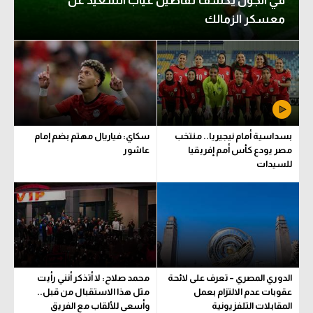
في الجول يكشف تفاصيل غياب السعيد عن
معسكر الزمالك
بسداسية أمام نيجيريا.. منتخب
سكاي: فياريال مهتم بضم إمام
مصر يودع كأس أمم إفريقيا
عاشور
للسيدات
الدوري المصري – تعرف على لائحة
محمد صلاح: لا أتذكر أنني رأيت
عقوبات عدم الالتزام بعمل
مثل هذا الاستقبال من قبل..
المقابلات التلفزيونية
وأسعى للألقاب مع الفريق