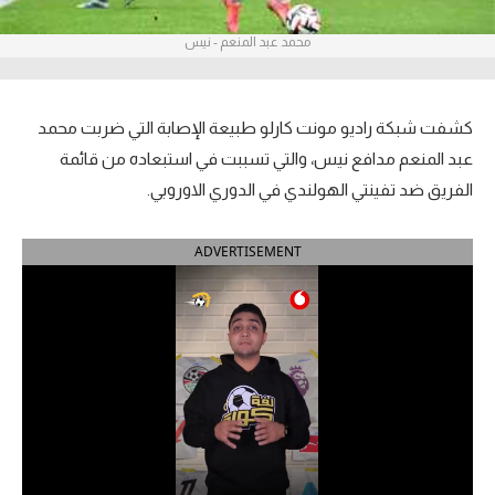
آراء حرة
محمد عبد المنعم - نيس
ركن الألعاب
كشفت شبكة راديو مونت كارلو طبيعة الإصابة التي ضربت محمد
بطولات
عبد المنعم مدافع نيس، والتي تسببت في استبعاده من قائمة
أمريكا 2026
الفريق ضد تفينتي الهولندي في الدوري الاوروبي.
الدوري المصري
ADVERTISEMENT
الدوري الإنجليزي الممتاز
الدوري الإسباني
الدوري الإيطالي
الدوري الألماني
الدوري الفرنسي