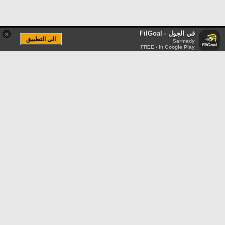
في الجول - FilGoal
×
الى التطبيق
Sarmady
FREE - In Google Play