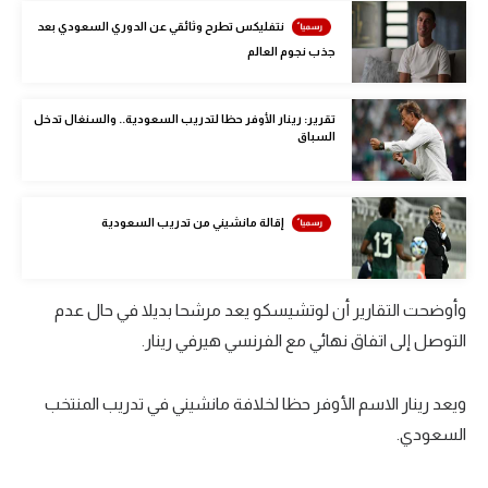
الوطن العربي
نتفليكس تطرح وثائقي عن الدوري السعودي بعد
جذب نجوم العالم
في المونديال
رياضة نسائية
تقرير: رينار الأوفر حظا لتدريب السعودية.. والسنغال تدخل
السباق
آسيا
أمريكا
إقالة مانشيني من تدريب السعودية
ركن الألعاب
وأوضحت التقارير أن لوتشيسكو يعد مرشحا بديلا في حال عدم
أقسام خاصة
التوصل إلى اتفاق نهائي مع الفرنسي هيرفي رينار.
Gamers
ميركاتو
ويعد رينار الاسم الأوفر حظا لخلافة مانشيني في تدريب المنتخب
تحقيق في الجول
السعودي.
تقرير في الجول