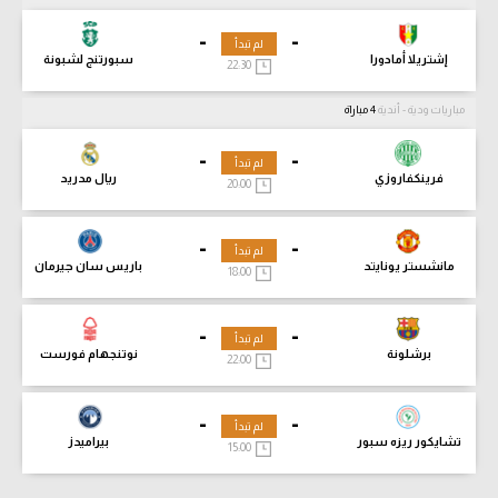
-
-
لم تبدأ
إشتريلا أمادورا
سبورتنج لشبونة
22:30
مباريات ودية - أندية
4 مباراة
-
-
لم تبدأ
فرينكفاروزي
ريال مدريد
20:00
-
-
لم تبدأ
مانشستر يونايتد
باريس سان جيرمان
18:00
-
-
لم تبدأ
برشلونة
نوتنجهام فورست
22:00
-
-
لم تبدأ
تشايكور ريزه سبور
بيراميدز
15:00