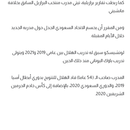
كما ربطت تقارير برازيلية، تيتي مدرب منتخب البرازيل السابق بخلافة
تحليل في الجول
مانشيني.
حكايات في الجول
ومن المقرر أن يحسم الاتحاد السعودي الجدل حول مدربه الجديد
كويز في الجول
خلال الأيام المقبلة.
فيديو في الجول
لوتشيسكو سبق له تدريب الهلال بين عامي 2019 و2021 ويتولى
تدريب باوك اليوناني منذ ذلك الحين.
المدرب صاحب الـ (54 عاما) قاد الهلال للتتويج بدوري أبطال آسيا
2019، والدوري السعودي 2020، بالإضافة إلى كأس خادم الحرمين
الشريفين 2020.