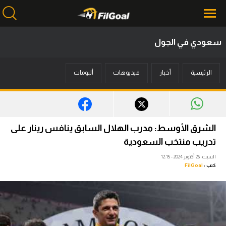
سعودي في الجول
محتوى إخباري
الرئيسية
أخبار
فيديوهات
ألبومات
الرئيسية
أخبار
مباريات
الشرق الأوسط: مدرب الهلال السابق ينافس رينار على
ميركاتو
تدريب منتخب السعودية
السبت، 26 أكتوبر 2024 - 12:15
فانتازي في الجول
كتب :
FilGoal
مسابقة التوقعات
فيديوهات
عدسات