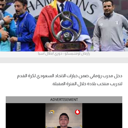
آراء حرة
ركن الألعاب
بطولات
أمريكا 2026
رازفان لوتشيسكو - دوري أبطال آسيا
الدوري المصري
الدوري الإنجليزي الممتاز
دخل مدرب روماني ضمن خيارات الاتحاد السعودي لكرة القدم
لتدريب منتخب بلاده خلال الفترة المقبلة.
الدوري الإسباني
ADVERTISEMENT
الدوري الإيطالي
الدوري الألماني
الدوري الفرنسي