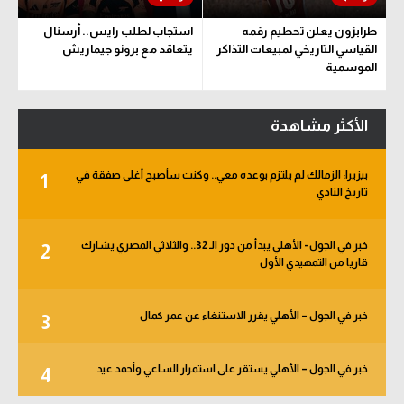
طرابزون يعلن تحطيم رقمه
استجاب لطلب رايس.. أرسنال
القياسي التاريخي لمبيعات التذاكر
يتعاقد مع برونو جيماريش
الموسمية
الأكثر مشاهدة
بيزيرا: الزمالك لم يلتزم بوعده معي.. وكنت سأصبح أغلى صفقة في
1
تاريخ النادي
خبر في الجول - الأهلي يبدأ من دور الـ 32.. والثلاثي المصري يشارك
2
قاريا من التمهيدي الأول
خبر في الجول – الأهلي يقرر الاستنغاء عن عمر كمال
3
خبر في الجول – الأهلي يستقر على استمرار الساعي وأحمد عيد
4