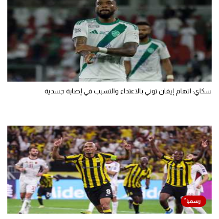
سكاي: اتهام إيفان توني بالاعتداء والتسبب في إصابة جسدية