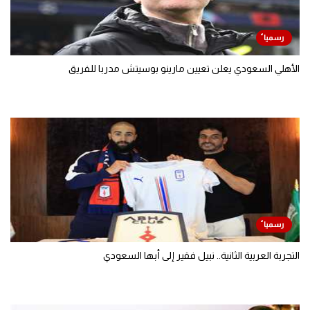
الأهلي السعودي يعلن تعيين مارينو بوسيتش مدربا للفريق
التجربة العربية الثانية.. نبيل فقير إلى أبها السعودي