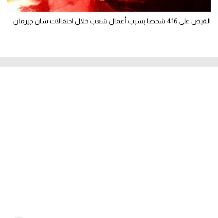
القبض على 416 شخصا بسبب أعمال شغب خلال احتفالات سان جيرمان