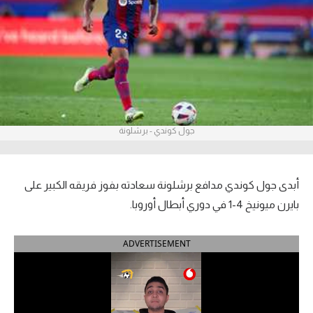
آراء حرة
ركن الألعاب
بطولات
أمريكا 2026
جول كوندي - برشلونة
الدوري المصري
الدوري الإنجليزي الممتاز
أبدى جول كوندي مدافع برشلونة سعادته بفوز فريقه الكبير على
بايرن ميونيخ 4-1 في دوري أبطال أوروبا.
الدوري الإسباني
ADVERTISEMENT
الدوري الإيطالي
الدوري الألماني
الدوري الفرنسي