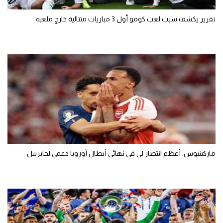
تقرير يكشف سبب لعب كومو أول 3 مباريات متتالية خارج ملعبه
ماركينيوس: أعظم انتصار لي في نهائي أبطال أوروبا دعمي لجابرييل