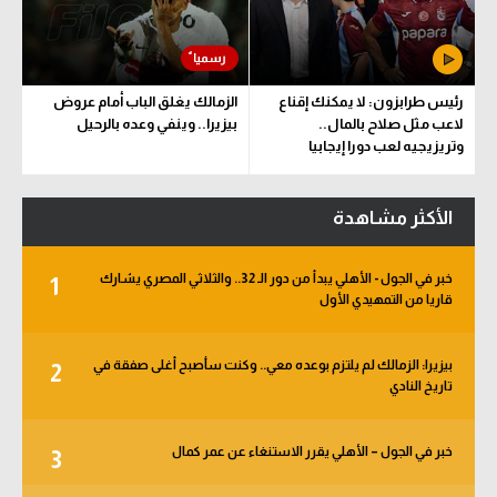
رئيس طرابزون: لا يمكنك إقناع
الزمالك يغلق الباب أمام عروض
لاعب مثل صلاح بالمال..
بيزيرا.. وينفي وعده بالرحيل
وتريزيجيه لعب دورا إيجابيا
الأكثر مشاهدة
خبر في الجول - الأهلي يبدأ من دور الـ 32.. والثلاثي المصري يشارك
1
قاريا من التمهيدي الأول
بيزيرا: الزمالك لم يلتزم بوعده معي.. وكنت سأصبح أغلى صفقة في
2
تاريخ النادي
خبر في الجول – الأهلي يقرر الاستنغاء عن عمر كمال
3