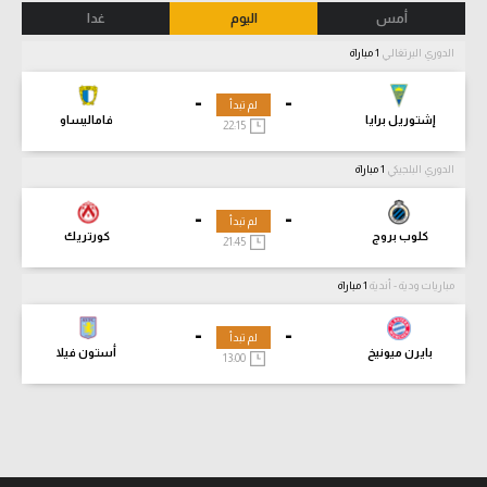
أمس
اليوم
غدا
الدوري البرتغالي
1 مباراة
-
-
لم تبدأ
إشتوريل برايا
فاماليساو
22:15
الدوري البلجيكي
1 مباراة
-
-
لم تبدأ
كلوب بروج
كورتريك
21:45
مباريات ودية - أندية
1 مباراة
-
-
لم تبدأ
بايرن ميونيخ
أستون فيلا
13:00