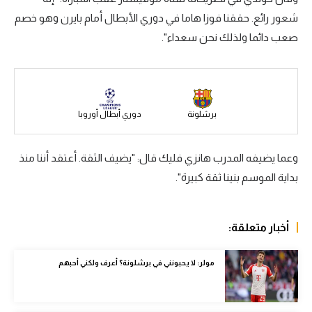
شعور رائع. حققنا فوزا هاما في دوري الأبطال أمام بايرن وهو خصم
سعودي في الجول
صعب دائما ولذلك نحن سعداء".
الدوري الإنجليزي
الدوري الإسباني
دوري أبطال أوروبا
برشلونة
دوري أبطال أوروبا
القسم الثاني
وعما يضيفه المدرب هانزي فليك قال: "يضيف الثقة. أعتقد أننا منذ
رياضات أخرى
بداية الموسم بنينا ثقة كبيرة".
أمم إفريقيا
كرة السلة الأمريكية
أخبار متعلقة:
كرة سلة
مولر: لا يحبونني في برشلونة؟ أعرف ولكني أحبهم
كرة يد
كرة طائرة