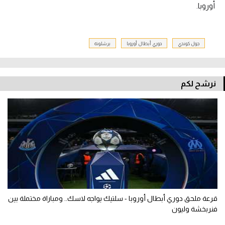
أوروبا.
جول كوندي
دوري أبطال أوروبا
برشلونة
نرشح لكم
قرعة ملحق دوري أبطال أوروبا - سلتيك يواجه لاسك.. ومباراة مختملة بين
فنربخشة وليون