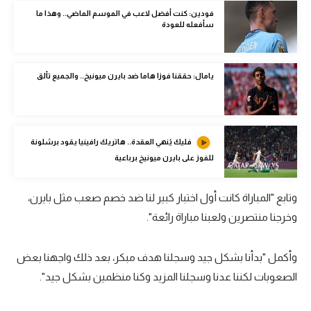
الوطن العربي
فودين: كنت أفضل لاعب في الموسم الماضي.. وهذا ما
سأفعله للعودة
في المونديال
رياضة نسائية
يامال: حققنا فوزا هاما ضد بايرن ميونيخ.. والجميع تألق
آسيا
أمريكا
فليك يُنهي العقدة.. هاتريك رافينيا يقود برشلونة
ركن الألعاب
للفوز على بايرن ميونيخ برباعية
وتابع "المباراة كانت أول اختبار كبير لنا ضد خصم صعب مثل بايرن،
أقسام خاصة
وخرجنا منتصرين ولعبنا مباراة رائعة".
Gamers
ميركاتو
وأكمل "بدأنا بشكل جيد وسجلنا هدف مبكر، بعد ذلك واجهنا بعض
تحقيق في الجول
الصعوبات لكننا عدنا وسجلنا المزيد وكنا منظمين بشكل جيد".
تقرير في الجول