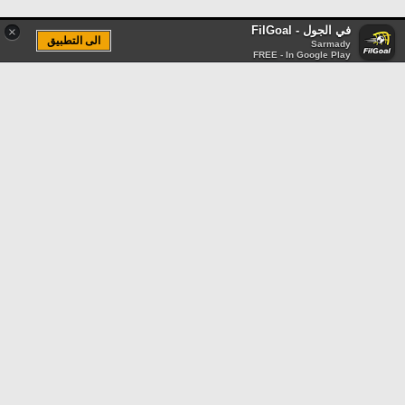
في الجول - FilGoal
×
الى التطبيق
Sarmady
FREE - In Google Play