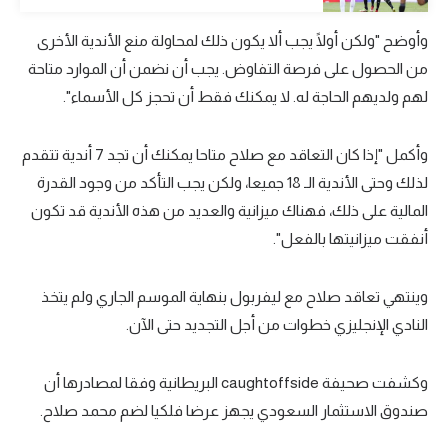
تحليل في الجول
وأوضح "ولكن أولًا يجب ألا يكون ذلك لمحاولة منع الأندية الأخرى
حكايات في الجول
من الحصول على فرصة التفاوض. يجب أن نضمن أن الموارد متاحة
لهم ولديهم الحاجة له. لا يمكنك فقط أن تحجز كل الأسماء".
كويز في الجول
فيديو في الجول
وأكمل "إذا كان التعاقد مع صلاح متاحا يمكنك أن تجد 7 أندية تتقدم
لذلك وحتى الأندية الـ 18 جميعا، ولكن يجب التأكد من وجود القدرة
المالية على ذلك، فهناك ميزانية والعديد من هذه الأندية قد تكون
أنفقت ميزانيتها بالفعل".
وينتهي تعاقد صلاح مع ليفربول بنهاية الموسم الجاري ولم يتخذ
النادي الإنجليزي خطوات من أجل التجديد حتى الآن.
وكشفت صحيفة caughtoffside البريطانية وفقا لمصادرها أن
صندوق الاستثمار السعودي يجهز عرضا فلكيا لضم محمد صلاح.