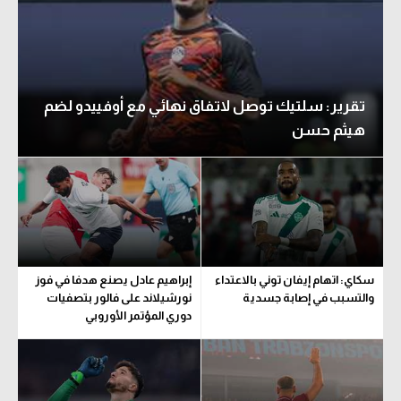
تقرير: سلتيك توصل لاتفاق نهائي مع أوفييدو لضم
هيثم حسن
سكاي: اتهام إيفان توني بالاعتداء
إبراهيم عادل يصنع هدفا في فوز
والتسبب في إصابة جسدية
نورشيلاند على فالور بتصفيات
دوري المؤتمر الأوروبي