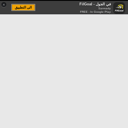
في الجول - FilGoal
×
الى التطبيق
Sarmady
FREE - In Google Play