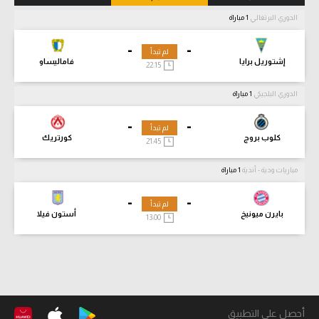
الدوري البرتغالي
1 مباراة
-
-
لم تبدأ
إشتوريل برايا
فاماليساو
22:15
الدوري البلجيكي
1 مباراة
-
-
لم تبدأ
كلوب بروج
كورتريك
21:45
مباريات ودية - أندية
1 مباراة
-
-
لم تبدأ
بايرن ميونيخ
أستون فيلا
13:00
أحصل على التطبيق