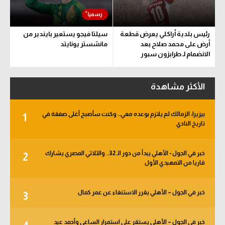
رئيس بلدية أراكلي يعرض قطعة
سيلتا فيجو يستعير بايندير من
أرض على محمد صلاح بعد
مانشستر يونايتد
الانضمام لـ طرابزون سبور
الأكثر مشاهدة
بيزيرا: الزمالك لم يلتزم بوعده معي.. وكنت سأصبح أغلى صفقة في
1
تاريخ النادي
خبر في الجول - الأهلي يبدأ من دور الـ 32.. والثلاثي المصري يشارك
2
قاريا من التمهيدي الأول
خبر في الجول – الأهلي يقرر الاستنغاء عن عمر كمال
3
خبر في الجول – الأهلي يستقر على استمرار الساعي وأحمد عيد