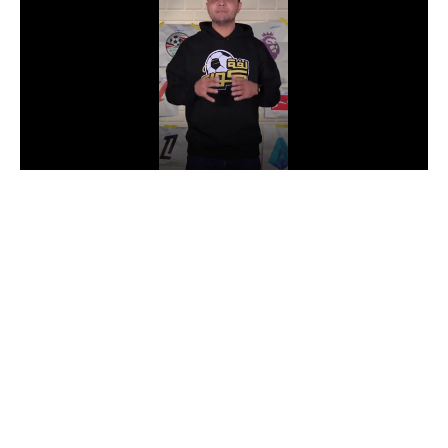
الدوري السعودي للمحترفين
دوري أبطال أوروبا
دوري أبطال إفريقيا
كل البطولات
أقسام
الكرة المصرية
الدوري المصري
الكرة الأوروبية
الكرة الإفريقية
منتخب مصر