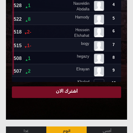
أمس
اليوم
غدا