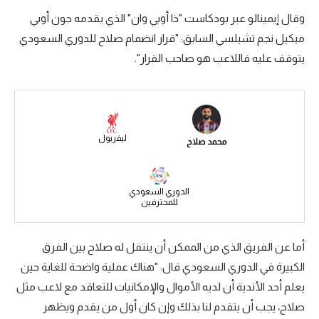
وقال إيمينالو عبر بودكاست "ذا أوبي وان" الذي يقدمه جون أوبي
سعودي في الجول
ميكيل نجم تشيلسي السابق: "قرار انضمام صلاح للدوري السعودي
الدوري الإنجليزي
يتوقف عليه فاللاعب هو صاحب القرار".
الدوري الإسباني
دوري أبطال أوروبا
القسم الثاني
ليفربول
محمد صلاح
رياضات أخرى
أمم إفريقيا
الدوري السعودي
للمحترفين
كرة السلة الأمريكية
أما عن الفريق الذي من الممكن أن ينتقل له صلاح بين الفرق
كرة سلة
الكبيرة في الدوري السعودي قال: "هناك عملية واضحة للغاية حين
كرة يد
يعلم أحد الأندية أن لديه الأموال والإمكانيات للتعاقد مع لاعب مثل
كرة طائرة
صلاح، يجب أن يتقدم لنا بذلك وإن كان أول من يقدم ويظهر