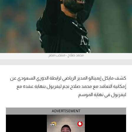
آراء حرة
ركن الألعاب
بطولات
أمريكا 2026
محمد صلاح - منتخب مصر
الدوري المصري
الدوري الإنجليزي الممتاز
كشف مايكل إيمينالو المدير الرياضي لرابطة الدوري السعودي عن
إمكانية التعاقد مع محمد صلاح نجم ليفربول بنهاية عقده مع
الدوري الإسباني
ليفربول في نهاية الموسم.
الدوري الإيطالي
ADVERTISEMENT
الدوري الألماني
الدوري الفرنسي