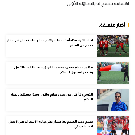
اهتمامه نسمح له بالمحاولة الأولى".
الوطن العربي
في المونديال
أخبار متعلقة:
رياضة نسائية
اتحاد الكرة: مكافأة خاصة لـ إبراهيم عادل.. ولم نتدخل في إعفاء
آسيا
صلاح من السفر
أمريكا
ركن الألعاب
مؤتمر حسام حسن: مجهود الفريق سبب الفوز والتأهل..
وتحذير ليفربول لـ صلاح
أقسام خاصة
الكومي: لا أقلل من وجود صلاح ولكن.. وهذا مستقبل لجنة
Gamers
الحكام
ميركاتو
تحقيق في الجول
صلاح وعبد المنعم يتنافسان على جائزة الأسد الذهبي لأفضل
لاعب إفريقي
تقرير في الجول