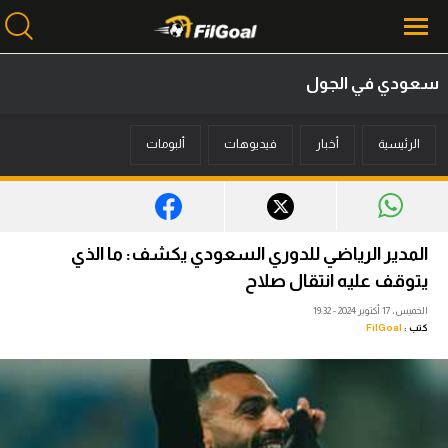
سعودي في الجول
محتوى إخباري
الرئيسية
أخبار
فيديوهات
ألبومات
الرئيسية
أخبار
مباريات
المدير الرياضي للدوري السعودي يكشف: ما الذي
ميركاتو
يتوقف عليه انتقال صلاح
الخميس، 17 أكتوبر 2024 - 19:32
فانتازي في الجول
كتب :
FilGoal
مسابقة التوقعات
فيديوهات
عدسات