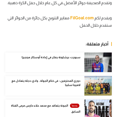
وتقدم الصحيفة جوائز الأفضل في كل عام خلال حفل الكرة ذهبية.
سعودي في الجول
الدوري الإنجليزي
ويقدم لكم
m
FilGoal.co
معايير التتويج بكل جائزة من الجوائز التي
ستقدم خلال الحفل
الدوري الإسباني
دوري أبطال أوروبا
أخبار متعلقة:
القسم الثاني
سبورت: برشلونة يفكر في إعادة أوسكار مينجيزا
رياضات أخرى
أمم إفريقيا
كرة السلة الأمريكية
دوري المحترفين - في ختام الجولة.. وادي دجلة يتعادل مع
لافيينا سلبيا
كرة سلة
كرة يد
الجونة يتعاقد مع محمد علاء حارس مرمى القناة
كرة طائرة
السابق