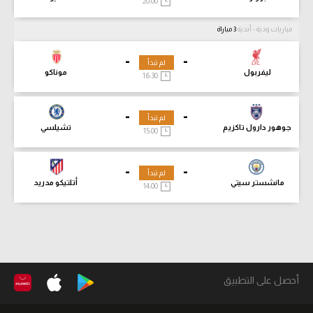
20:00
مباريات ودية - أندية
3 مباراة
-
-
لم تبدأ
ليفربول
موناكو
16:30
-
-
لم تبدأ
جوهور دارول تاكزيم
تشيلسي
15:00
-
-
لم تبدأ
مانشستر سيتي
أتلتيكو مدريد
14:00
أحصل على التطبيق