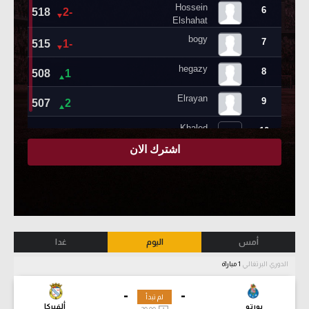
أمس
اليوم
غدا
الدوري البرتغالي
1 مباراة
-
-
لم تبدأ
بورتو
ألفيركا