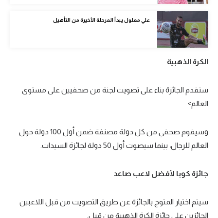
الوطن العربي
علي معلول يبدأ المرحلة الأخيرة من التأهيل
في المونديال
رياضة نسائية
الكرة الذهبية
آسيا
أمريكا
ستقدم الجائزة بناء على تصويت لجنة من صحفيين على مستوى
العالم>
ركن الألعاب
وسيقوم صحفي من كل دولة مصنفة ضمن أول 100 دولة حول
أقسام خاصة
العالم للرجال، بينما سيصوت أول 50 دولة لجائزة السيدات.
Gamers
جائزة كوبا لأفضل لاعب صاعد
ميركاتو
تحقيق في الجول
سيتم اختيار المتوج بالجائزة عن طريق التصويت من قبل اللاعبين
تقرير في الجول
الحائزين على جائزة الكرة الذهبية من قبل.