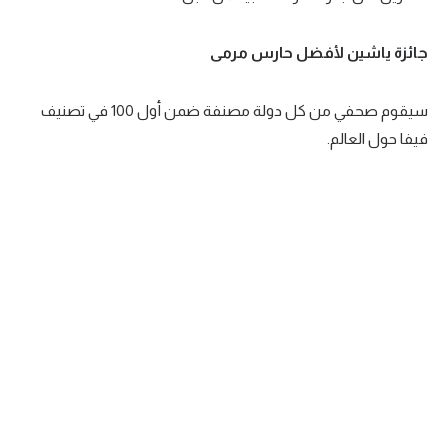
تحليل في الجول
جائزة ياشين لأفضل حارس مرمى
حكايات في الجول
كويز في الجول
سيقوم صحفي من كل دولة مصنفة ضمن أول 100 في تصنيف
فيفا حول العالم.
فيديو في الجول