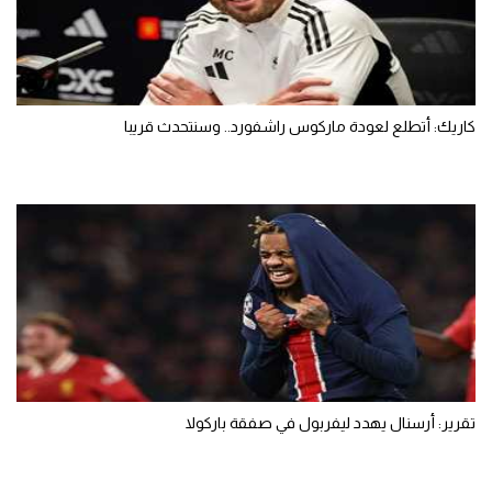
كاريك: أتطلع لعودة ماركوس راشفورد.. وسنتحدث قريبا
تقرير: أرسنال يهدد ليفربول في صفقة باركولا