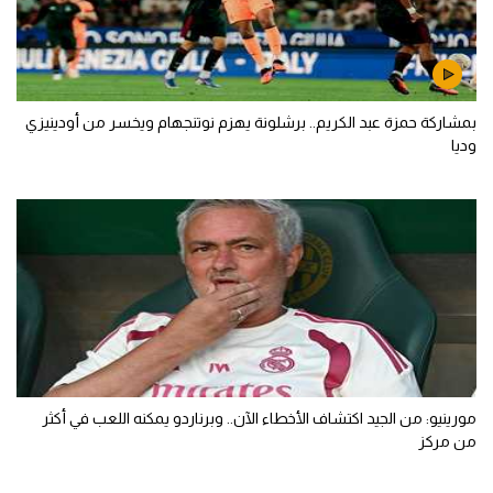
بمشاركة حمزة عبد الكريم.. برشلونة يهزم نوتنجهام ويخسر من أودينيزي
وديا
مورينيو: من الجيد اكتشاف الأخطاء الآن.. وبرناردو يمكنه اللعب في أكثر
من مركز