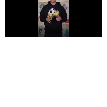
الدوري السعودي للمحترفين
دوري أبطال أوروبا
دوري أبطال إفريقيا
كل البطولات
أقسام
الكرة المصرية
الدوري المصري
الكرة الأوروبية
الكرة الإفريقية
منتخب مصر