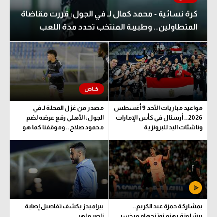
كرة نسائية - محمد كمال لـ في الجول: قررت مقاضاة
المتطاولين.. وطبيبة المنتخب تحدد مدة اللعب
مواعيد مباريات الأحد 9 أغسطس
مصدر من غزل المحلة لـ في
2026.. أرسنال في كأس الإمارات
الجول: الأهلي رفع عرضه لضم
وناشئات اليد للبرونزية
محمود صلاح.. وموقفنا كما هو
بمشاركة حمزة عبد الكريم..
بيراميدز يكشف تفاصيل إصابة
برشلونة يهزم نوتنجهام ويخسر
ناصر ماهر