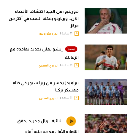
مورينيو: من الجيد اكتشاف الأخطاء
الآن.. وبرناردو يمكنه اللعب في أكثر من
مركز
11 ساعة |
الكرة الأوروبية
إيشو يعلن تجديد تعاقده مع
الزمالك
11 ساعة |
الدوري المصري
بيراميدز يخسر من ريزا سبور في ختام
معسكر تركيا
11 ساعة |
الدوري المصري
بثنائية.. ريال مدريد يحقق
انتصاره الأول مع مورينيو أمام