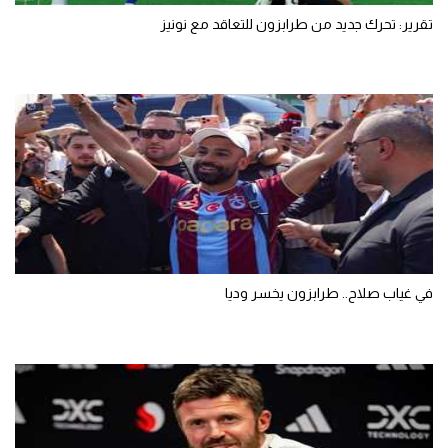
تقرير: تحرك جديد من طرابزون للتعاقد مع نونيز
في غياب صلاح.. طرابزون يخسر وديا