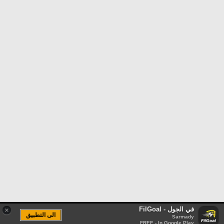
في الجول - FilGoal
×
الى التطبيق
Sarmady
FREE - In Google Play