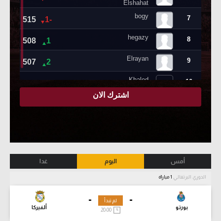
أمس
اليوم
غدا
الدوري البرتغالي
1 مباراة
-
-
لم تبدأ
بورتو
ألفيركا
20:00