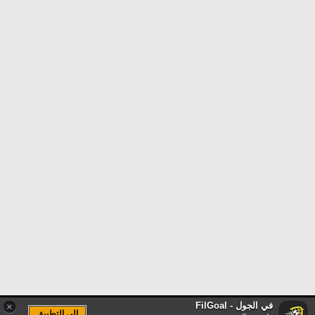
في الجول - FilGoal
×
الى التطبيق