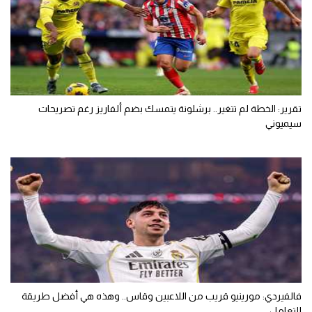
تقرير: الخطة لم تتغير.. برشلونة يتمسك بضم ألفاريز رغم تصريحات
سيميوني
فالفيردي: مورينيو قريب من اللاعبين وقاس.. وهذه هي أفضل طريقة
للتعامل