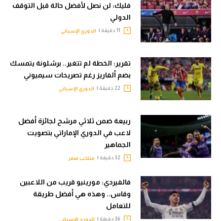
فليك: لن نصل لأفضل حالة قبل التوقف
الدولي
11 دقيقة |
الدوري الإسباني
تقرير: الخطة لم تتغير.. برشلونة يتمسك
بضم ألفاريز رغم تصريحات سيميوني
22 دقيقة |
الدوري الإسباني
ربيعة ضمن ثلاثي مرشح لجائزة أفضل
لاعب في الدوري الإماراتي بتصويت
الجماهير
32 دقيقة |
منتخب مصر
فالفيردي: مورينيو قريب من اللاعبين
وقاس.. وهذه هي أفضل طريقة
للتعامل
36 دقيقة |
الدوري الإسباني