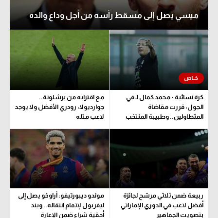
ميسي يصل إلى مسقط رأسه من أجل وداع والده
كرة نسائية - محمد كمال لـ في
مع اقترابه من برشلونة..
الجول: قررت مقاضاة
جوارديولا: رودري الأفضل ولا يوجد
المتطاولين.. وطبيبة المنتخب
لاعب مثله
تحدد مدة اللعب
ربيعة ضمن ثلاثي مرشح لجائزة
موندو ديبورتيفو: أراوخو يصل إلى
أفضل لاعب في الدوري الإماراتي
ليفربول لإتمام انتقاله.. وبند
بتصويت الجماهير
أحقية شراء ضمن الإعارة