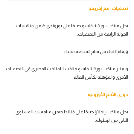
الوطن العربي
تصفيات أمم إفريقيا
في المونديال
يحل منتخب بوركينا فاسو ضيفا على بوروندي ضمن منافسات
رياضة نسائية
الجولة الرابعة من التصفيات.
آسيا
ويقام اللقاء في تمام السابعة مساء.
أمريكا
ركن الألعاب
ويعتبر منتخب بوركينا فاسو منافسا للمنتخب المصري في التصفيات
الأخرى والمؤهلة لكأس العالم.
أقسام خاصة
دوري الأمم الأوروبية
Gamers
ميركاتو
يحل منتخب إنجلترا ضيفا على فنلندا ضمن منافسات المستوى
تحقيق في الجول
الثاني من البطولة.
تقرير في الجول