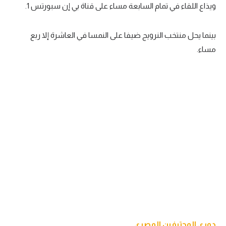
ويذاع اللقاء في تمام السابعة مساء على قناة بي إن سبورتس 1.
تحليل في الجول
حكايات في الجول
بينما يحل منتخب النرويج ضيفا على النمسا في العاشرة إلا ربع
مساء.
كويز في الجول
فيديو في الجول
دوري المحترفين المصري