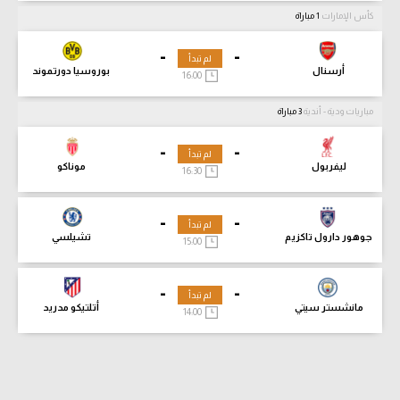
كأس الإمارات
1 مباراة
-
-
لم تبدأ
أرسنال
بوروسيا دورتموند
16:00
مباريات ودية - أندية
3 مباراة
-
-
لم تبدأ
ليفربول
موناكو
16:30
-
-
لم تبدأ
جوهور دارول تاكزيم
تشيلسي
15:00
-
-
لم تبدأ
مانشستر سيتي
أتلتيكو مدريد
14:00