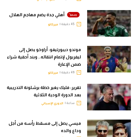
أهلي جدة يضم مهاجم الهلال
45 دقيقة |
ميركاتو
موندو ديبورتيفو: أراوخو يصل إلى
ليفربول لإتمام انتقاله.. وبند أحقية شراء
ضمن الإعارة
49 دقيقة |
ميركاتو
تقرير: فليك يغير خطة برشلونة التدريبية
بعد الدورة الودية الثلاثية
ساعة |
الدوري الإسباني
ميسي يصل إلى مسقط رأسه من أجل
وداع والده