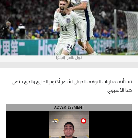
آراء حرة
ركن الألعاب
بطولات
أمريكا 2026
كول بالمر - إنجلترا
الدوري المصري
الدوري الإنجليزي الممتاز
تستأنف مباريات التوقف الدولي لشهر أكتوبر الجاري والذي ينتهي
هذا الأسبوع.
الدوري الإسباني
ADVERTISEMENT
الدوري الإيطالي
الدوري الألماني
الدوري الفرنسي