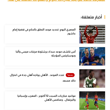
سعودي في الجول
الدوري الإنجليزي
أخبار متعلقة:
الدوري الإسباني
المصري اليوم: تحديد موعد النطق بالحكم في قضية إمام
عاشور
دوري أبطال أوروبا
القسم الثاني
آس تكشف موعد سداد برشلونة مرتبات ميسي وألبا
رياضات أخرى
وبوسكيتس المؤجلة
أمم إفريقيا
تحدد الموعد.. الأهلي يواجه أهلي جدة في اعتزال
كرة السلة الأمريكية
خالد مسعد
كرة سلة
كرة يد
مواعيد مباريات السبت 12 أكتوبر - المغرب وإسبانيا
والبرتغال.. ومنافس الأهلي
كرة طائرة