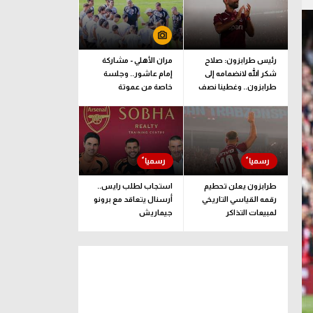
رئيس طرابزون: صلاح
مران الأهلي - مشاركة
شكر الله لانضمامه إلى
إمام عاشور.. وجلسة
طرابزون.. وغطينا نصف
خاصة من عموتة
قيمة الصفقة
طرابزون يعلن تحطيم
استجاب لطلب رايس..
رقمه القياسي التاريخي
أرسنال يتعاقد مع برونو
لمبيعات التذاكر
جيماريش
الموسمية