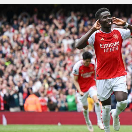
آسيا
دوري أبطال أوروبا
لسعودي للمحترفين
أمريكا
القسم الثاني
ل أوروبا
ركن الألعاب
رياضات أخرى
ل إفريقيا