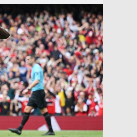
آراء حرة
الدوري ا
ركن الألعاب
دوري أبطا
دوري أبطا
كل البطولات