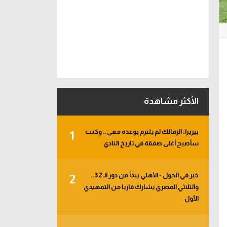
الأكثر مشاهدة
بيزيرا: الزمالك لم يلتزم بوعده معي.. وكنت
1
سأصبح أغلى صفقة في تاريخ النادي
خبر في الجول - الأهلي يبدأ من دور الـ 32..
2
والثلاثي المصري يشارك قاريا من التمهيدي
الأول