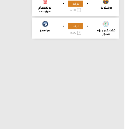
-
-
لم تبدأ
برشلونة
نوتنجهام
22:00
فورست
-
-
لم تبدأ
تشايكور ريزه
بيراميدز
15:00
سبور