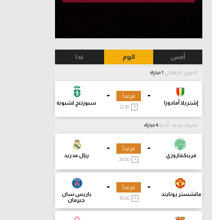
أمس
اليوم
غدا
الدوري البرتغالي
1 مباراة
-
-
لم تبدأ
إشتريلا أمادورا
سبورتنج لشبونة
22:30
مباريات ودية - أندية
4 مباراة
-
-
لم تبدأ
فرينكفاروزي
ريال مدريد
20:00
-
-
لم تبدأ
مانشستر يونايتد
باريس سان
18:00
جيرمان