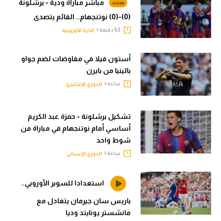
مباشر مباراة ودية - برشلونة
(0)-(0) نوتنجهام.. القائم يتصدى
52 دقيقة |
الكرة الأوروبية
أستون فيلا في مفاوضات لضم جواو
بالينيا من بايرن
ساعة |
الدوري الإنجليزي
تشكيل برشلونة - حمزة عبد الكريم
أساسي أمام نوتنجهام في مباراة من
شوط واحد
ساعة |
الدوري الإسباني
استعدادا للسوبر الأوروبي..
باريس سان جيرمان يتعادل مع
مانشستر يونايتد وديا