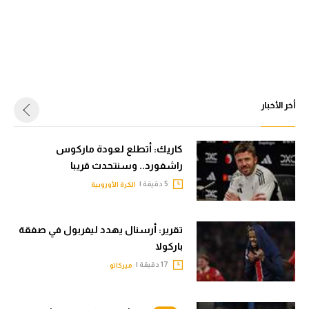
أخر الأخبار
كاريك: أتطلع لعودة ماركوس
راشفورد.. وسنتحدث قريبا
5 دقيقة |
الكرة الأوروبية
تقرير: أرسنال يهدد ليفربول في صفقة
باركولا
17 دقيقة |
ميركاتو