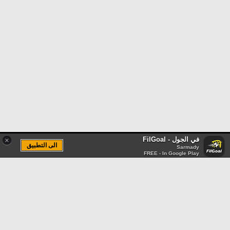
في الجول - FilGoal
×
الى التطبيق
Sarmady
FREE - In Google Play