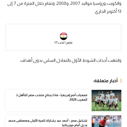
والكويت وروسيا مواليد 2007، و2008، وتقام خلال الفترة من 7 إلى
سعودي في الجول
13 أكتوبر الجاري.
الدوري الإنجليزي
الدوري الإسباني
دوري أبطال أوروبا
مصر | تحت 17
القسم الثاني
وانتهت أحداث الشوط الأول بالتعادل السلبي بدون أهداف.
رياضات أخرى
أمم إفريقيا
أخبار متعلقة:
كرة السلة الأمريكية
تصفيات أمم إفريقيا - ماذا يحتاج منتخب مصر للتأهل لـ
كرة سلة
المغرب 2025
كرة يد
تشكيل مصر - أحمد عيد يشارك للمرة الأولى ومصطفى محمد
كرة طائرة
بديل أمام موريتانيا