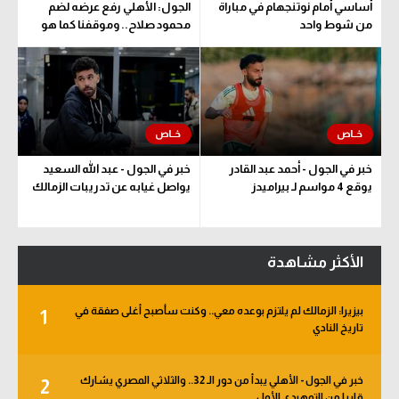
أساسي أمام نوتنجهام في مباراة
الجول: الأهلي رفع عرضه لضم
من شوط واحد
محمود صلاح.. وموقفنا كما هو
خبر في الجول - أحمد عبد القادر
خبر في الجول - عبد الله السعيد
يوقع 4 مواسم لـ بيراميدز
يواصل غيابه عن تدريبات الزمالك
الأكثر مشاهدة
بيزيرا: الزمالك لم يلتزم بوعده معي.. وكنت سأصبح أغلى صفقة في
1
تاريخ النادي
خبر في الجول - الأهلي يبدأ من دور الـ 32.. والثلاثي المصري يشارك
2
قاريا من التمهيدي الأول