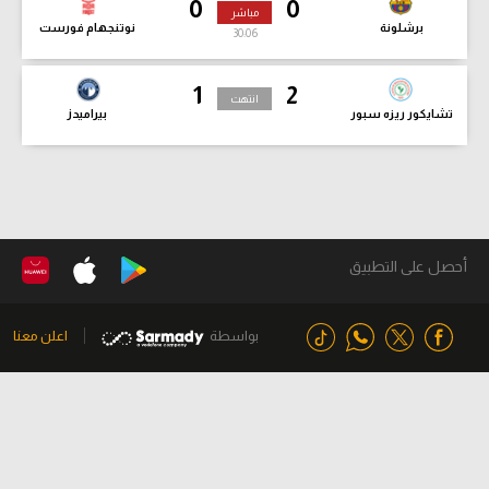
0
0
مباشر
برشلونة
نوتنجهام فورست
30:07
1
2
انتهت
تشايكور ريزه سبور
بيراميدز
أحصل على التطبيق
بواسطة
اعلن معنا