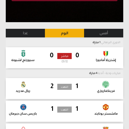
أمس
اليوم
غدا
الدوري البرتغالي
1 مباراة
0
0
مباشر
إشتريلا أمادورا
سبورتنج لشبونة
09:19
مباريات ودية - أندية
4 مباراة
2
1
انتهت
فرينكفاروزي
ريال مدريد
1
1
انتهت
مانشستر يونايتد
باريس سان جيرمان