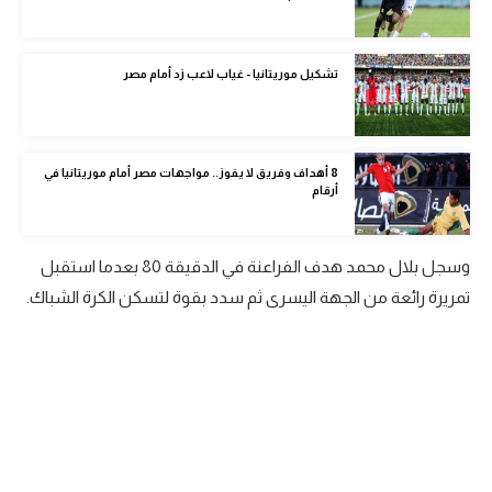
الوطن العربي
في المونديال
تشكيل موريتانيا - غياب لاعب زد أمام مصر
رياضة نسائية
آسيا
8 أهداف وفريق لا يفوز.. مواجهات مصر أمام موريتانيا في
أرقام
أمريكا
ركن الألعاب
وسجل بلال محمد هدف الفراعنة في الدقيقة 80 بعدما استقبل
تمريرة رائعة من الجهة اليسرى ثم سدد بقوة لتسكن الكرة الشباك.
أقسام خاصة
Gamers
ميركاتو
تحقيق في الجول
تقرير في الجول