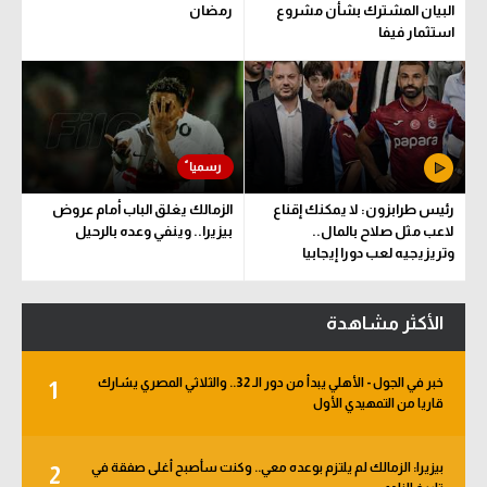
البيان المشترك بشأن مشروع
رمضان
استثمار فيفا
رئيس طرابزون: لا يمكنك إقناع
الزمالك يغلق الباب أمام عروض
لاعب مثل صلاح بالمال..
بيزيرا.. وينفي وعده بالرحيل
وتريزيجيه لعب دورا إيجابيا
الأكثر مشاهدة
خبر في الجول - الأهلي يبدأ من دور الـ 32.. والثلاثي المصري يشارك
1
قاريا من التمهيدي الأول
بيزيرا: الزمالك لم يلتزم بوعده معي.. وكنت سأصبح أغلى صفقة في
2