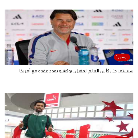
سيستمر حتى كأس العالم المقبل.. بوكيتينو يمدد عقده مع أمريكا