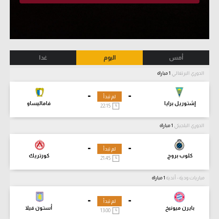
أمس
اليوم
غدا
الدوري البرتغالي
1 مباراة
-
-
لم تبدأ
إشتوريل برايا
فاماليساو
22:15
الدوري البلجيكي
1 مباراة
-
-
لم تبدأ
كلوب بروج
كورتريك
21:45
مباريات ودية - أندية
1 مباراة
-
-
لم تبدأ
بايرن ميونيخ
أستون فيلا
13:00