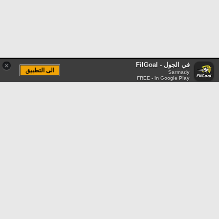
في الجول - FilGoal
×
الى التطبيق
Sarmady
FREE - In Google Play