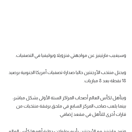
تحليل في الجول
حكايات في الجول
كويز في الجول
فيديو في الجول
وسيغيب مارتينيز عن مواجهتي فنزويلا وبوليفيا في التصفيات.
ويحتل منتخب الأرجنتين حاليا صدارة تصفيات أمريكا الجنوبية برصيد
18 نقطة بعد 8 مباريات.
ويتأهل لكأس العالم أصحاب المراكز الستة الأولى بشكل مباشر،
بينما يلعب صاحب المركز السابع في ملحق برفقة منتخبات من
قارات أخرى للتأهل في مقعد إضافي.
وتوج مارتينيز مع الأرجنتين بأربع بطولات دولية أهمها كأس العالم