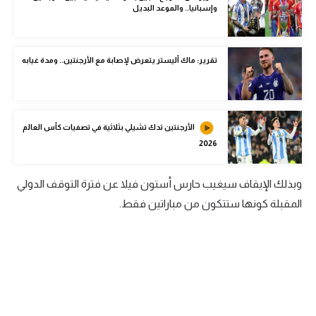
وإسبانيا.. والموعد البديل
الوطن العربي
في المونديال
تقرير: ماك أليستر يتعرض لإصابة مع الأرجنتين.. ومدة غيابه
رياضة نسائية
آسيا
أمريكا
الأرجنتين تدك تشيلي بثلاثية في تصفيات كأس العالم
2026
ركن الألعاب
وبذلك الإيقاف سيغيب حارس أستون فيلا عن فترة التوقف الدولي
أقسام خاصة
المقبلة كونها ستتكون من مباراتين فقط.
Gamers
ميركاتو
تحقيق في الجول
تقرير في الجول