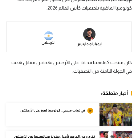
كولومبيا الماضية بتصفيات كأس العالم 2026.
سعودي في الجول
الدوري الإنجليزي
الدوري الإسباني
الأرجنتين
إيميليانو مارتينيز
دوري أبطال أوروبا
القسم الثاني
كان منتخب كولومبيا قد فاز على الأرجنتين بهدفين مقابل هدف
رياضات أخرى
في الجولة الثامنة من التصفيات.
أمم إفريقيا
أخبار متعلقة:
كرة السلة الأمريكية
كرة سلة
في غياب ميسي.. كولومبيا تفوز على الأرجنتين
كرة يد
كرة طائرة
تقرير: من المرجح تأجيل بطولة فيناليسيما بين الأرجنتين