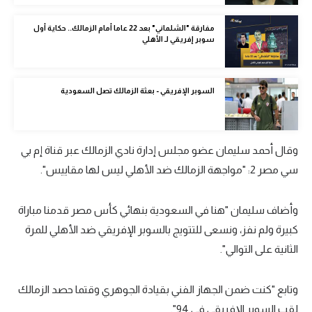
الوطن العربي
مفارقة "الشلماني" بعد 22 عاما أمام الزمالك.. حكاية أول
سوبر إفريقي لـ الأهلي
في المونديال
رياضة نسائية
السوبر الإفريقي - بعثة الزمالك تصل السعودية
آسيا
أمريكا
وقال أحمد سليمان عضو مجلس إدارة نادي الزمالك عبر قناة إم بي
ركن الألعاب
سي مصر 2: "مواجهة الزمالك ضد الأهلي ليس لها مقاييس".
أقسام خاصة
وأضاف سليمان "هنا في السعودية بنهائي كأس مصر قدمنا مباراة
Gamers
كبيرة ولم نفز، ونسعى للتتويج بالسوبر الإفريقي ضد الأهلي للمرة
ميركاتو
الثانية على التوالي".
تحقيق في الجول
وتابع "كنت ضمن الجهاز الفني بقيادة الجوهري وقتما حصد الزمالك
تقرير في الجول
لقب السوبر الإفريقي في 94".