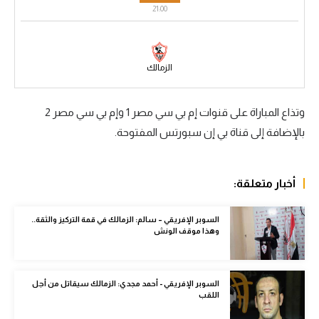
21:00
سعودي في الجول
الدوري الإنجليزي
الزمالك
الدوري الإسباني
دوري أبطال أوروبا
وتذاع المباراة على قنوات إم بي سي مصر 1 وإم بي سي مصر 2
بالإضافة إلى قناة بي إن سبورتس المفتوحة.
القسم الثاني
رياضات أخرى
أخبار متعلقة:
أمم إفريقيا
كرة السلة الأمريكية
السوبر الإفريقي – سالم: الزمالك في قمة التركيز والثقة..
وهذا موقف الونش
كرة سلة
كرة يد
السوبر الإفريقي - أحمد مجدي: الزمالك سيقاتل من أجل
اللقب
كرة طائرة