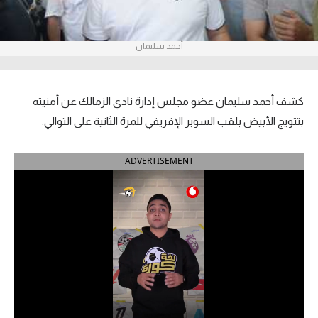
آراء حرة
أحمد سليمان
ركن الألعاب
بطولات
كشف أحمد سليمان عضو مجلس إدارة نادي الزمالك عن أمنيته
أمريكا 2026
بتتويج الأبيض بلقب السوبر الإفريقي للمرة الثانية على التوالي.
الدوري المصري
ADVERTISEMENT
الدوري الإنجليزي الممتاز
الدوري الإسباني
الدوري الإيطالي
الدوري الألماني
الدوري الفرنسي