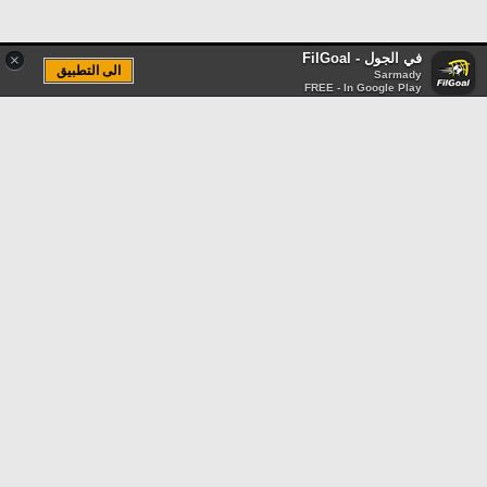
في الجول - FilGoal
×
الى التطبيق
Sarmady
FREE - In Google Play