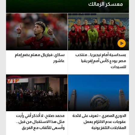
معسكر الزمالك
بسداسية أمام نيجيريا.. منتخب
سكاي: فياريال مهتم بضم إمام
مصر يودع كأس أمم إفريقيا
عاشور
للسيدات
الدوري المصري – تعرف على لائحة
محمد صلاح: لا أتذكر أنني رأيت
عقوبات عدم الالتزام بعمل
مثل هذا الاستقبال من قبل..
المقابلات التلفزيونية
وأسعى للألقاب مع الفريق