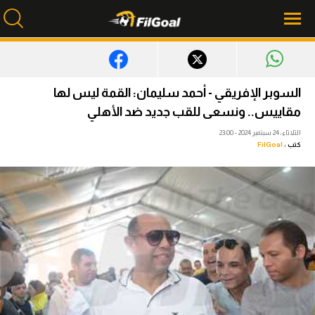
محتوى إخباري
السوبر الإفريقي - أحمد سليمان: القمة ليس لها
الرئيسية
مقاييس.. ونسعى للقب جديد ضد الأهلي
الثلاثاء، 24 سبتمبر 2024 - 23:00
أخبار
كتب :
FilGoal
مباريات
ميركاتو
فانتازي في الجول
مسابقة التوقعات
فيديوهات
عدسات