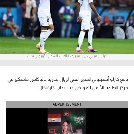
آراء حرة
ركن الألعاب
بطولات
الدوري المصري
كيليان مبابي - ريال مدريد - أتالانتا - السوبر الأوروبي 2024
الدوري الإنجليزي الممتاز
الدوري الإسباني
دفع كارلو أنشيلوتي المدير الفني لريال مدريد بـ لوكاس فاسكيز في
مركز الظهير الأيمن لتعويض غياب داني كارفاخال.
الدوري الإيطالي
ADVERTISEMENT
الدوري الألماني
الدوري التركي
الدوري الفرنسي