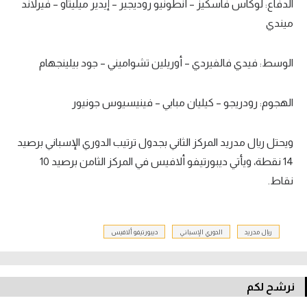
الدفاع: لوكاس فاسكيز – أنطونيو روديجير – إيدير ميليتاو – فيرلاند
تحليل في الجول
ميندي
حكايات في الجول
الوسط: فيدي فالفيردي – أوريلين تشواميني – جود بيلينجهام
كويز في الجول
فيديو في الجول
الهجوم: رودريجو – كيليان مبابي – فينيسيوس جونيور
ويحتل ريال مدريد المركز الثاني بجدول ترتيب الدوري الإسباني برصيد
14 نقطة، ويأتي ديبورتيفو ألافيس في المركز الثامن برصيد 10
نقاط.
ريال مدريد
الدوري الإسباني
ديبورتيفو ألافيس
نرشح لكم