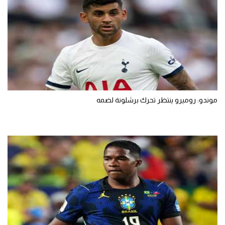
موندو: روميرو ينتظر تحرك برشلونة لضمه