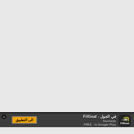
في الجول - FilGoal
×
الى التطبيق
Sarmady
FREE - In Google Play