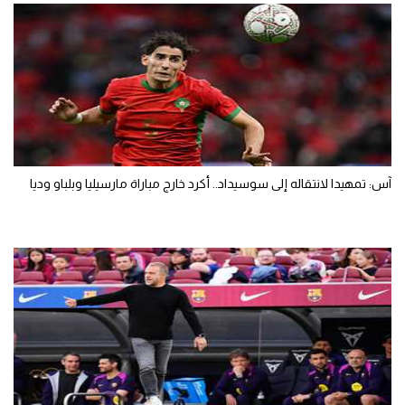
آس: تمهيدا لانتقاله إلى سوسيداد.. أكرد خارج مباراة مارسيليا وبلباو وديا