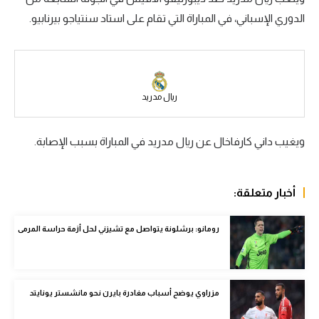
الدوري الإسباني، في المباراة التي تقام على استاد سنتياجو بيرنابيو.
سعودي في الجول
الدوري الإنجليزي
الدوري الإسباني
ريال مدريد
دوري أبطال أوروبا
القسم الثاني
ويغيب داني كارفاخال عن ريال مدريد في المباراة بسبب الإصابة.
رياضات أخرى
أمم إفريقيا
أخبار متعلقة:
كرة السلة الأمريكية
رومانو: برشلونة يتواصل مع تشيزني لحل أزمة حراسة المرمى
كرة سلة
كرة يد
مزراوي يوضح أسباب مغادرة بايرن نحو مانشستر يونايتد
كرة طائرة