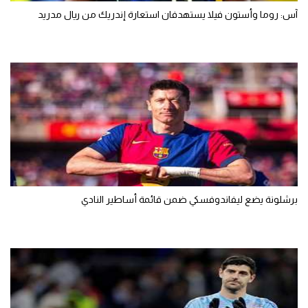
آس: روما وأستون فيلا يستهدفان استعارة إندريك من ريال مدريد
برشلونة يضع ليفاندوفسكي ضمن قائمة أساطير النادي