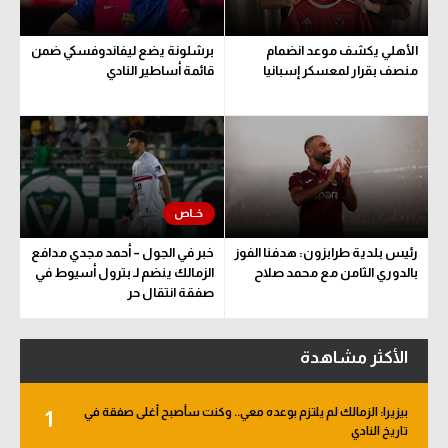
الأهلي يكشف موعد انضمام
برشلونة يضع ليفاندوفسكي ضمن
منصف بقرار لمعسكر إسبانيا
قائمة أساطير النادي
رئيس بلدية طرابزون: هدفنا الفوز
خبر في الجول – أحمد مجدي مدافع
بالدوري الثامن مع محمد صلاح
الزمالك ينضم لـ بترول أسيوط في
صفقة انتقال حر
الأكثر مشاهدة
بيزيرا: الزمالك لم يلتزم بوعده معي.. وكنت سأصبح أغلى صفقة في
1
تاريخ النادي