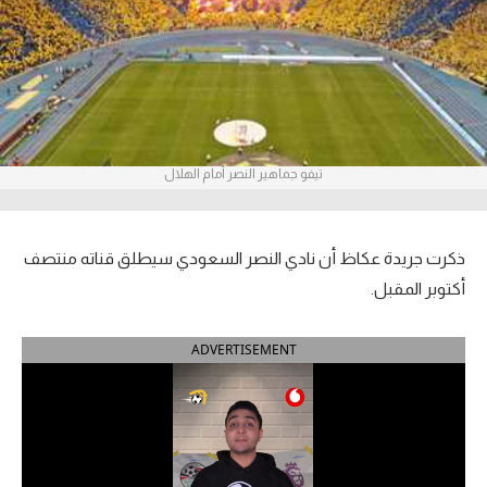
آراء حرة
ركن الألعاب
بطولات
تيفو جماهير النصر أمام الهلال
أمريكا 2026
الدوري المصري
ذكرت جريدة عكاظ أن نادي النصر السعودي سيطلق قناته منتصف
الدوري الإنجليزي الممتاز
أكتوبر المقبل.
الدوري الإسباني
ADVERTISEMENT
الدوري الإيطالي
الدوري الألماني
الدوري الفرنسي