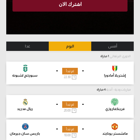
أمس
اليوم
غدا
الدوري البرتغالي
1 مباراة
-
-
لم تبدأ
إشتريلا أمادورا
سبورتنج لشبونة
22:30
مباريات ودية - أندية
4 مباراة
-
-
لم تبدأ
فرينكفاروزي
ريال مدريد
20:00
-
-
لم تبدأ
مانشستر يونايتد
باريس سان جيرمان
18:00