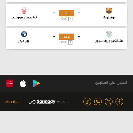
-
-
لم تبدأ
برشلونة
نوتنجهام فورست
22:00
-
-
لم تبدأ
تشايكور ريزه سبور
بيراميدز
15:00
أحصل على التطبيق
بواسطة
اعلن معنا