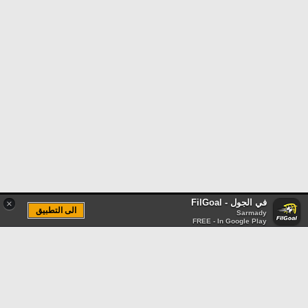
في الجول - FilGoal
×
الى التطبيق
Sarmady
FREE - In Google Play