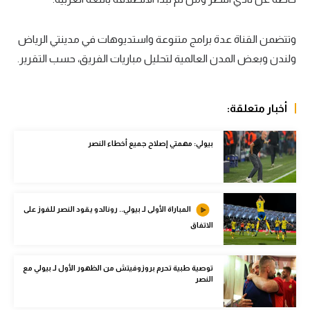
سعودي في الجول
وتتضمن القناة عدة برامج متنوعة واستديوهات في مدينتي الرياض
الدوري الإنجليزي
ولندن وبعض المدن العالمية لتحليل مباريات الفريق، حسب التقرير.
الدوري الإسباني
دوري أبطال أوروبا
أخبار متعلقة:
القسم الثاني
بيولي: مهمتي إصلاح جميع أخطاء النصر
رياضات أخرى
أمم إفريقيا
المباراة الأولى لـ بيولي.. رونالدو يقود النصر للفوز على
كرة السلة الأمريكية
الاتفاق
كرة سلة
كرة يد
توصية طبية تحرم بروزوفيتش من الظهور الأول لـ بيولي مع
النصر
كرة طائرة