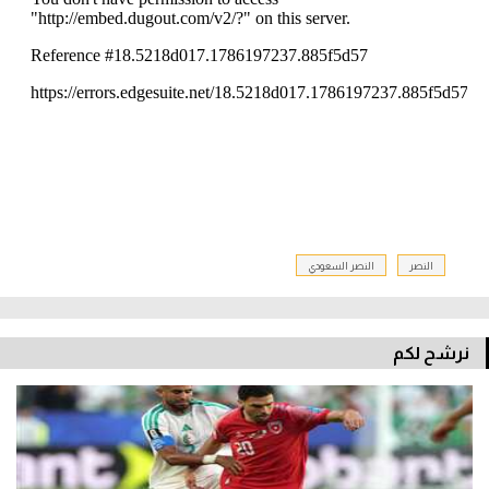
النصر
النصر السعودي
نرشح لكم