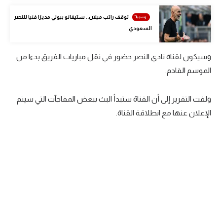
الوطن العربي
توقف راتب ميلان.. ستيفانو بيولي مديرًا فنيا للنصر
السعودي
في المونديال
رياضة نسائية
وسيكون لقناة نادي النصر حضور في نقل مباريات الفريق بدءا من
آسيا
الموسم القادم.
أمريكا
ولفت التقرير إلى أن القناة ستبدأ البث ببعض المفاجآت التي سيتم
ركن الألعاب
الإعلان عنها مع انطلاقة القناة.
أقسام خاصة
Gamers
ميركاتو
تحقيق في الجول
تقرير في الجول