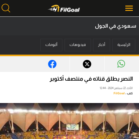
سعودي في الجول
محتوى إخباري
الرئيسية
أخبار
فيديوهات
ألبومات
الرئيسية
أخبار
مباريات
النصر يطلق قناته في منتصف أكتوبر
ميركاتو
الأحد، 22 سبتمبر 2024 - 12:44
كتب :
FilGoal
فانتازي في الجول
مسابقة التوقعات
فيديوهات
عدسات