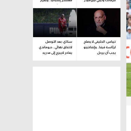
للزمالك وكيني لبيراميدز
معسكر إسبانيا.. وبقرار
يلحق بالبعثة
تيباس: الخليفي لا يصلح
سكاي: بعد التوصل
لرئاسة فيفا.. وإنفانتينو
لاتفاق نهائي.. ديوماندي
يجب أن يرحل
يغادر لايبزج إلى مدريد