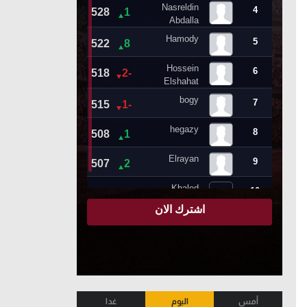
أمس
اليوم
غدا