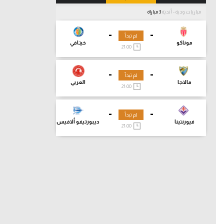
مباريات ودية - أندية
3 مباراة
-
-
لم تبدأ
موناكو
خيتافي
21:00
-
-
لم تبدأ
مالاجا
العربي
21:00
-
-
لم تبدأ
فيورنتينا
ديبورتيفو ألافيس
21:00