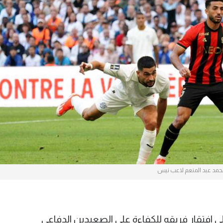
آسيا
دوري أبطال أوروبا
لسعودي للمحترفين
أمريكا
القسم الثاني
ل أوروبا
ركن الألعاب
رياضات أخرى
ل إفريقيا
حمد عبد المنعم لاعب نيس
فتقار فريقه للكفاءة على الصعيدين الدفاعي