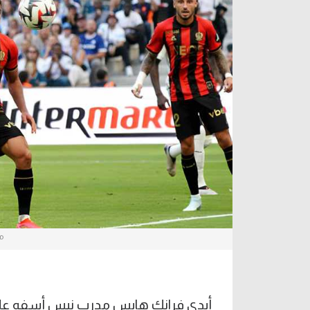
آراء حرة
الدوري ا
ركن الألعاب
دوري أبطا
دوري أبطا
كل البطولات
م
أبدى فرانك هايس مدرب نيس أسفه على ا