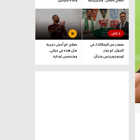
صلاح بالمال.. وتريزيجيه
وعده بالرحيل
لعب دورا إيجابيا
مصدر من الزمالك لـ في
صلاح: لم أعش تجربة
الجول: لم ننذر
مثل هذه في حياتي..
لودوجوريتس بشأن
ومتحمس لبداية
مستحقات حسام عبد
المغامرة مع طرابزون
المجيد.. وهذا الموعد
المتفق عليه