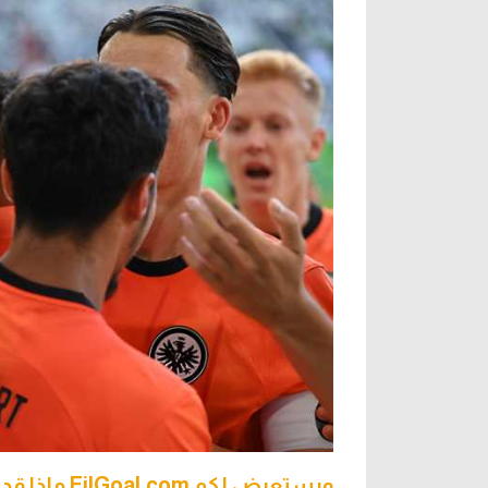
ويستعرض لكم FilGoal.com ماذا قدم عمر مرموش أمام فولفسبورج: