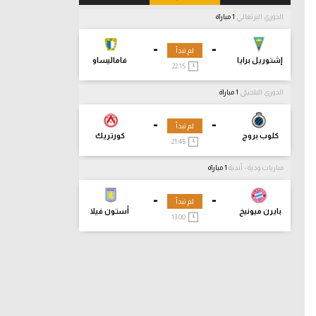
الدوري البرتغالي
1 مباراة
-
-
لم تبدأ
إشتوريل برايا
فاماليساو
22:15
الدوري البلجيكي
1 مباراة
-
-
لم تبدأ
كلوب بروج
كورتريك
21:45
مباريات ودية - أندية
1 مباراة
-
-
لم تبدأ
بايرن ميونيخ
أستون فيلا
13:00