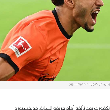
آسيا
دوري أبطال أوروبا
لسعودي للمحترفين
أمريكا
القسم الثاني
ل أوروبا
ركن الألعاب
رياضات أخرى
ل إفريقيا
وش - فرانكفورت ضد فولفسبورج
كفورت بعد تألقه أمام فريقه السابق فولفسبورج