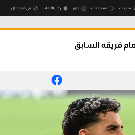
مباريات
فيديوهات
صور
ركن الألعاب
في المونديال
أقسام
أمم إفريقيا
ام فريقه السابق
الكرة المصرية
كرة السلة الأمر
الدوري المصري
لمصري
كرة سلة
الكرة الأوروبية
نجليزي الممتاز
كرة يد
الكرة الإفريقية
إسباني
كرة طائرة
منتخب مصر
إيطالي
الوطن العربي
سعودي في الجول
في المونديال
لماني
الدوري الإنجليزي
رياضة نسائية
لفرنسي
الدوري الإسباني