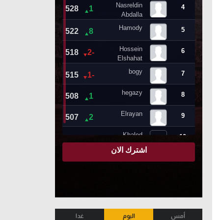
أمس
اليوم
غدا