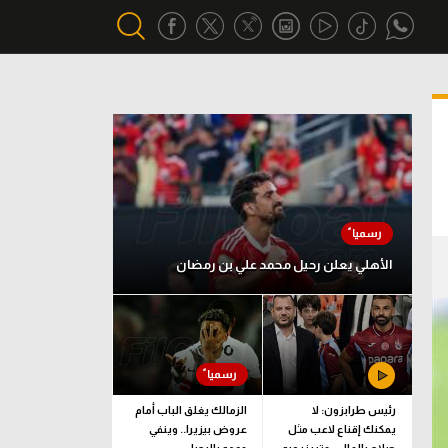
أقسام خاصة
Gamers
يكية
ميركاتو
تحقيق في الجول
الأهلي يعلن رحيل محمد علي بن رمضان
تقرير في الجول
تحليل في الجول
حكايات في الجول
كويز في الجول
رئيس طرابزون: لا
الزمالك يغلق الباب أمام
يمكنك إقناع لاعب مثل
عروض بيزيرا.. وينفي
فيديو في الجول