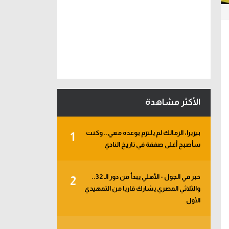
الأكثر مشاهدة
بيزيرا: الزمالك لم يلتزم بوعده معي.. وكنت
1
سأصبح أغلى صفقة في تاريخ النادي
خبر في الجول - الأهلي يبدأ من دور الـ 32..
2
والثلاثي المصري يشارك قاريا من التمهيدي
الأول