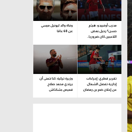
مدرب أوفييدو: هيثم
وفاة والد ليونيل ميسي
حسن؟ رحيل بعض
عن 68 عامًا
اللاعبين كان ضروريا..
ونضع رغبة اللاعب
بالاعتبار
تقرير قطري: إجراءات
وزيرة تركية: كنا نتمنى أن
إدارية تفصل الشمال
يرتدي محمد صلاح
عن إعلان ضم بن رمضان
قميص بشكتاش