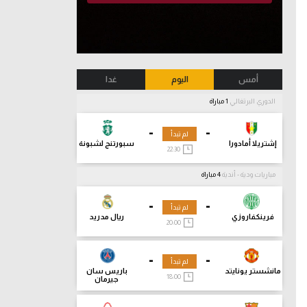
أمس
اليوم
غدا
الدوري البرتغالي
1 مباراة
-
-
لم تبدأ
إشتريلا أمادورا
سبورتنج لشبونة
22:30
مباريات ودية - أندية
4 مباراة
-
-
لم تبدأ
فرينكفاروزي
ريال مدريد
20:00
-
-
لم تبدأ
مانشستر يونايتد
باريس سان
18:00
جيرمان