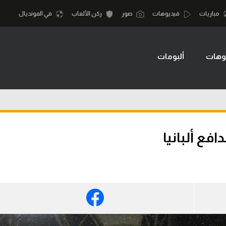
مباريات
فيديوهات
صور
ركن الألعاب
في المونديال
وهات
ألبومات
أقسام
أمم إفريقيا
الكرة المصرية
كرة السلة الأمر
الدوري المصري
لمصري
كرة سلة
الكرة الأوروبية
نجليزي الممتاز
كرة يد
فع ألبانيا
الكرة الإفريقية
إسباني
كرة طائرة
منتخب مصر
إيطالي
الوطن العربي
سعودي في الجول
في المونديال
لماني
الدوري الإنجليزي
رياضة نسائية
لفرنسي
الدوري الإسباني