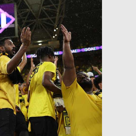
آراء حرة
الدوري ا
ركن الألعاب
دوري أبطا
دوري أبطا
كل البطولات