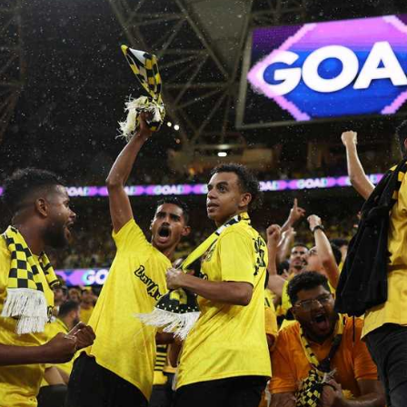
آسيا
دوري أبطال أوروبا
لسعودي للمحترفين
أمريكا
القسم الثاني
ل أوروبا
ركن الألعاب
رياضات أخرى
ل إفريقيا