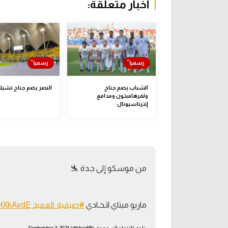
أخبار متعلقة:
الشباب يضم جناح
النصر يضم جناح تشي
ولفرهامبتون ومدافع
إنترناسيونال
من موسكو إلى جـدة 🛬
ماريو ميتاي اتـحـادي
#صيفية_العميد
trHXkAvdE