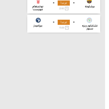
-
-
لم تبدأ
برشلونة
نوتنجهام
22:00
فورست
-
-
لم تبدأ
تشايكور ريزه
بيراميدز
15:00
سبور