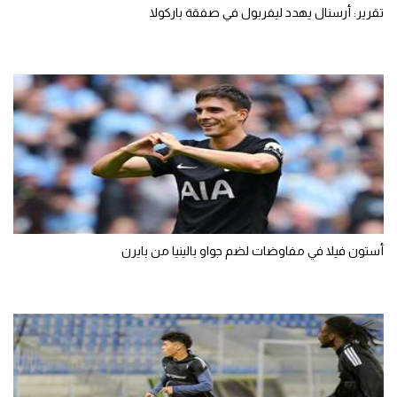
تقرير: أرسنال يهدد ليفربول في صفقة باركولا
أستون فيلا في مفاوضات لضم جواو بالينيا من بايرن