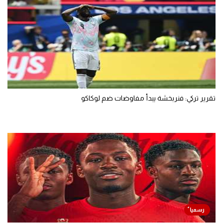
تقرير تركي: فنربخشة يبدأ مفاوضات ضم لوكاكو