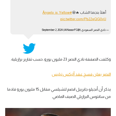
تحليل في الجول
أهلًا بنجمنا الشاب 🔥🤩
#Ângelo_is_Yellow
حكايات في الجول
pic.twitter.com/Pb22eQG0vU
كويز في الجول
— نادي النصر السعودي (@AlNassrFC)
September 2, 2024
فيديو في الجول
وكلفت الصفقة نادي النصر 23 مليون يورو، حسب تقارير برازيلية.
النصر يعلن فسخ عقد أليكس تيليس
يذكر أن أنجيلو جابرييل انضم لتشيلسي مقابل 15 مليون يورو قادما
من سانتوس البرازيلي الصيف الماضي.