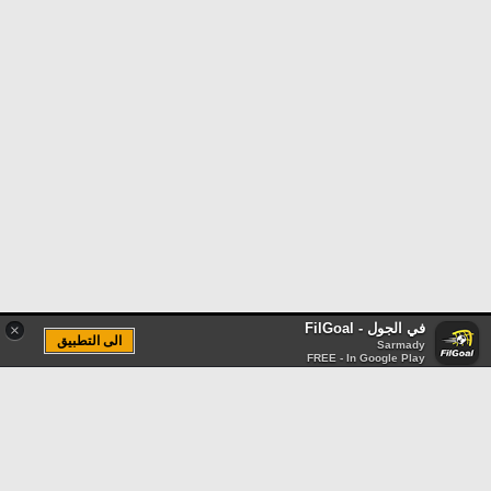
في الجول - FilGoal
×
الى التطبيق
Sarmady
FREE - In Google Play