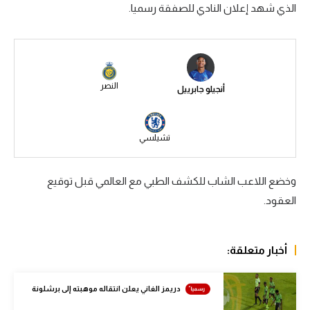
الذي شهد إعلان النادي للصفقة رسميا.
سعودي في الجول
الدوري الإنجليزي
الدوري الإسباني
النصر
أنجيلو جابرييل
دوري أبطال أوروبا
القسم الثاني
تشيلسي
رياضات أخرى
وخضع اللاعب الشاب للكشف الطبي مع العالمي قبل توقيع
أمم إفريقيا
العقود.
كرة السلة الأمريكية
كرة سلة
أخبار متعلقة:
كرة يد
دريمز الغاني يعلن انتقاله موهبته إلى برشلونة
كرة طائرة