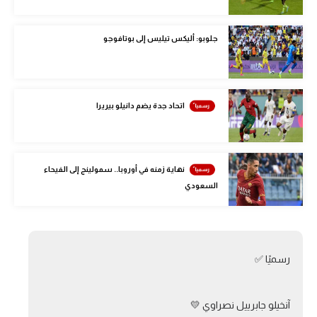
الوطن العربي
جلوبو: أليكس تيليس إلى بوتافوجو
في المونديال
رياضة نسائية
آسيا
اتحاد جدة يضم دانيلو بيريرا
أمريكا
ركن الألعاب
نهاية زمنه في أوروبا.. سمولينج إلى الفيحاء
السعودي
أقسام خاصة
Gamers
ميركاتو
رسميًا ✅
تحقيق في الجول
آنخيلو جابرييل نصراوي 💛
تقرير في الجول