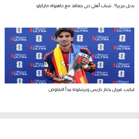
بديل بيزيرا؟.. شباب أهلي دبي يتعاقد مع جاهنواه ماركيلو
ليكيب: فيران يختار باريس وبرشلونة يبدأ التفاوض