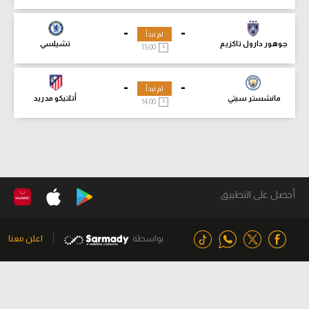
-
-
لم تبدأ
جوهور دارول تاكزيم
تشيلسي
15:00
-
-
لم تبدأ
مانشستر سيتي
أتلتيكو مدريد
14:00
أحصل على التطبيق
بواسطة
اعلن معنا