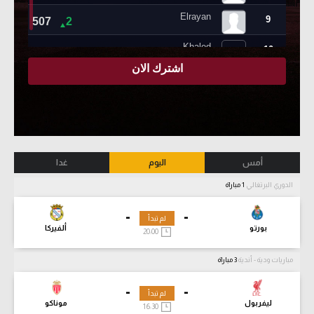
أمس
اليوم
غدا
الدوري البرتغالي
1 مباراة
-
-
لم تبدأ
بورتو
ألفيركا
20:00
مباريات ودية - أندية
3 مباراة
-
-
لم تبدأ
ليفربول
موناكو
16:30