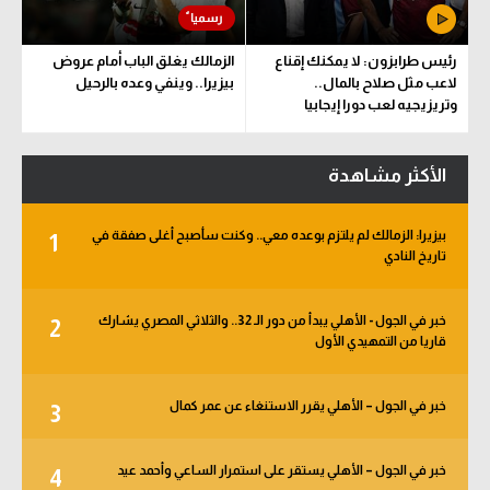
رئيس طرابزون: لا يمكنك إقناع
الزمالك يغلق الباب أمام عروض
لاعب مثل صلاح بالمال..
بيزيرا.. وينفي وعده بالرحيل
وتريزيجيه لعب دورا إيجابيا
الأكثر مشاهدة
بيزيرا: الزمالك لم يلتزم بوعده معي.. وكنت سأصبح أغلى صفقة في
1
تاريخ النادي
خبر في الجول - الأهلي يبدأ من دور الـ 32.. والثلاثي المصري يشارك
2
قاريا من التمهيدي الأول
خبر في الجول – الأهلي يقرر الاستنغاء عن عمر كمال
3
خبر في الجول – الأهلي يستقر على استمرار الساعي وأحمد عيد
4