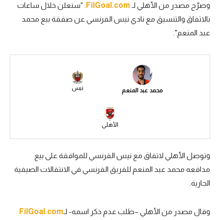
وصرّح مصدر من الأهلي لـ
FilGoal.com
: "سنعلن خلال ساعات
سعودي في الجول
بالاتفاق والتنسيق مع نادي نيس الفرنسي عن صفقة بيع محمد
عبد المنعم".
الدوري الإنجليزي
الدوري الإسباني
دوري أبطال أوروبا
نيس
محمد عبد المنعم
القسم الثاني
رياضات أخرى
الأهلي
أمم إفريقيا
كرة السلة الأمريكية
وتوصل الأهلي لاتفاق مع نيس الفرنسي للموافقة على بيع
مدافعه محمد عبد المنعم للفريق الفرنسي في الانتقالات الصيفية
كرة سلة
الجارية.
كرة يد
كرة طائرة
وقال مصدر من الأهلي –طلب عدم ذكر اسمه- لـ
FilGoal.com