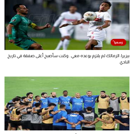
بيزيرا: الزمالك لم يلتزم بوعده معي.. وكنت سأصبح أغلى صفقة في تاريخ
النادي