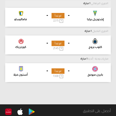
الدوري البرتغالي
1 مباراة
-
-
لم تبدأ
إشتوريل برايا
فاماليساو
22:15
الدوري البلجيكي
1 مباراة
-
-
لم تبدأ
كلوب بروج
كورتريك
21:45
مباريات ودية - أندية
1 مباراة
-
-
لم تبدأ
بايرن ميونيخ
أستون فيلا
13:00
أحصل على التطبيق