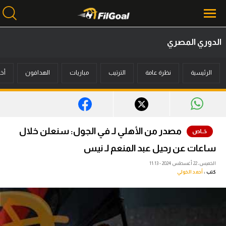
الدوري المصري
محتوى إخباري
الرئيسية
نظرة عامة
الترتيب
مباريات
الهدافون
أخب
الرئيسية
أخبار
مباريات
مصدر من الأهلي لـ في الجول: سنعلن خلال
ميركاتو
ساعات عن رحيل عبد المنعم لـ نيس
فانتازي في الجول
الخميس، 22 أغسطس 2024 - 11:13
كتب :
أحمد الخولي
مسابقة التوقعات
فيديوهات
عدسات