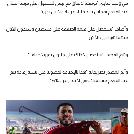
في وقت سابق: "توصلنا لاتفاق مع نيس للحصول على قيمة انتقال
الوطن العربي
عبد المنعم بمقابل يزيد قليلا عن 4 ملايين يورو".
في المونديال
وأضاف "سنحصل على قيمة الصفقة على قسطين وسيكون الأول
رياضة نسائية
منهما هو الجزء الأكبر".
آسيا
أمريكا
وتابع المصدر "سنحصل كذلك على مليون يورو كحوافز".
ركن الألعاب
وأتم المصدر تصريحاته "هذا بالإضافة لحصولنا على نسبة إعادة بيع
عبد المنعم مستقبلا وهي لا تقل عن 10%".
أقسام خاصة
Gamers
ميركاتو
تحقيق في الجول
تقرير في الجول