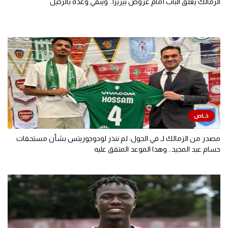
الزمالك يغلق الباب أمام عروض بيزيرا.. وينفي وعده بالرحيل
مصدر من الزمالك لـ في الجول: لم ننذر لودوجوريتس بشأن مستحقات
حسام عبد المجيد.. وهذا الموعد المتفق عليه