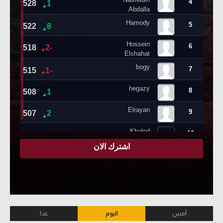
أمس
اليوم
غدا