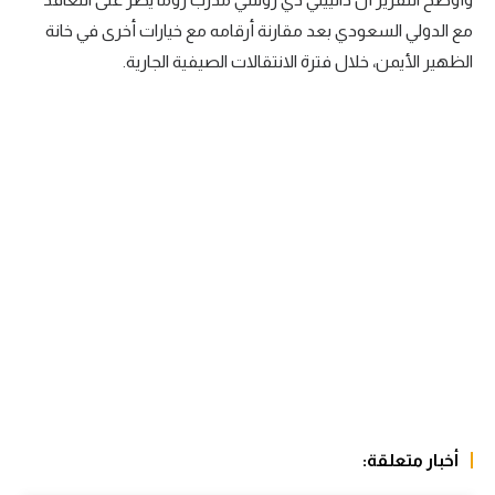
الوطن العربي
مع الدولي السعودي بعد مقارنة أرقامه مع خيارات أخرى في خانة
الظهير الأيمن، خلال فترة الانتقالات الصيفية الجارية.
في المونديال
رياضة نسائية
آسيا
أمريكا
ركن الألعاب
أقسام خاصة
Gamers
ميركاتو
تحقيق في الجول
أخبار متعلقة:
تقرير في الجول