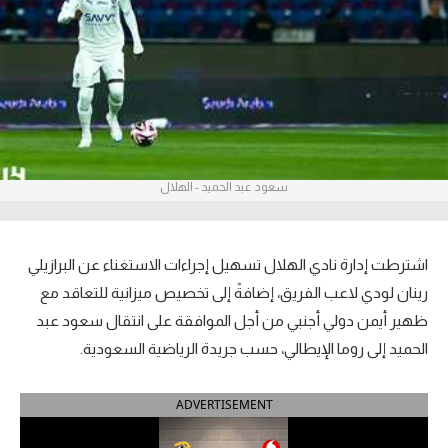
آراء حرة
ركن الألعاب
بطولات
أمريكا 2026
سعود عبد الحميد - الهلال
الدوري المصري
الدوري الإنجليزي الممتاز
اشترطت إدارة نادي الهلال تسهيل إجراءات الاستغناء عن البرازيلي
رينان لودي لاعب الفريق، إضافةً إلى تخصيص ميزانية للتعاقد مع
الدوري الإسباني
ظهير أيمن دولي أجنبي من أجل الموافقة على انتقال سعود عبد
الحميد إلى روما الإيطالي، حسب جريدة الرياضية السعودية.
الدوري الإيطالي
الدوري الألماني
ADVERTISEMENT
الدوري الفرنسي