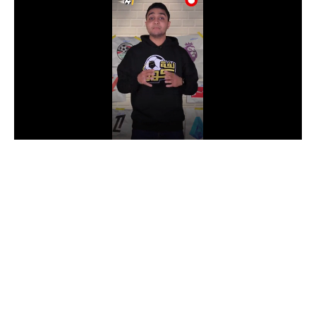
الدوري السعودي للمحترفين
دوري أبطال أوروبا
دوري أبطال إفريقيا
كل البطولات
أقسام
الكرة المصرية
الدوري المصري
الكرة الأوروبية
الكرة الإفريقية
منتخب مصر