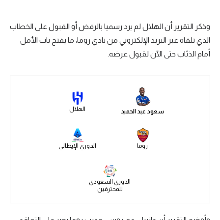
سعودي في الجول
وذكر التقرير أن الهلال لم يرد رسميا بالرفض أو القبول على الخطاب
الدوري الإنجليزي
الذي تلقاه عبر البريد الإلكتروني من نادي روما، ما يفتح باب الأمل
الدوري الإسباني
أمام الذئاب حتى الآن لقبول عرضه.
دوري أبطال أوروبا
القسم الثاني
الهلال
رياضات أخرى
سعود عبد الحميد
أمم إفريقيا
روما
الدوري الإيطالي
كرة السلة الأمريكية
كرة سلة
الدوري السعودي
للمحترفين
كرة يد
كرة طائرة
وأوضح التقرير أن دانييلي دي روسي مدرب روما يصر على التعاقد