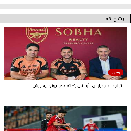
نرشح لكم
استجاب لطلب رايس.. أرسنال يتعاقد مع برونو جيماريش