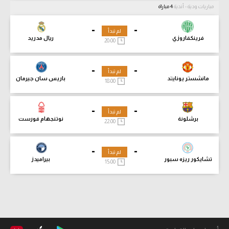
مباريات ودية - أندية
4 مباراة
-
-
لم تبدأ
فرينكفاروزي
ريال مدريد
20:00
-
-
لم تبدأ
مانشستر يونايتد
باريس سان جيرمان
18:00
-
-
لم تبدأ
برشلونة
نوتنجهام فورست
22:00
-
-
لم تبدأ
تشايكور ريزه سبور
بيراميدز
15:00