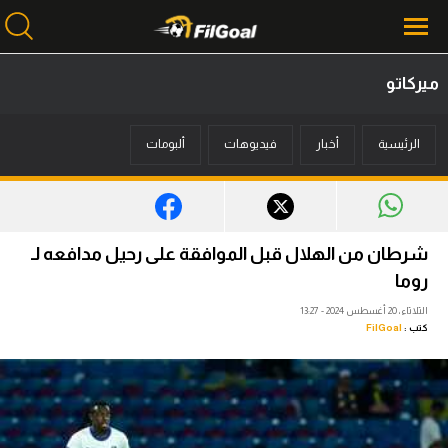
ميركاتو
محتوى إخباري
الرئيسية
أخبار
فيديوهات
ألبومات
الرئيسية
أخبار
مباريات
شرطان من الهلال قبل الموافقة على رحيل مدافعه لـ
ميركاتو
روما
الثلاثاء، 20 أغسطس 2024 - 13:27
فانتازي في الجول
كتب :
FilGoal
مسابقة التوقعات
فيديوهات
عدسات