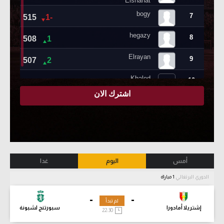
أمس
اليوم
غدا
الدوري البرتغالي
1 مباراة
-
-
لم تبدأ
إشتريلا أمادورا
سبورتنج لشبونة
22:30