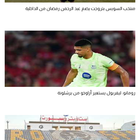
منتخب السويس بتروجت يضم عبد الرحمن رمضان من الداخلية
رومانو: ليفربول يستعير أراوخو من برشلونة