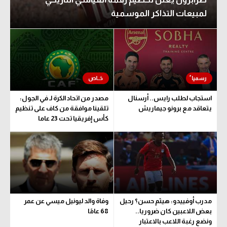
لمبيعات التذاكر الموسمية
استجاب لطلب رايس.. أرسنال
مصدر من اتحاد الكرة لـ في الجول:
يتعاقد مع برونو جيماريش
تلقينا موافقة من كاف على تنظيم
كأس إفريقيا تحت 23 عاما
مدرب أوفييدو: هيثم حسن؟ رحيل
وفاة والد ليونيل ميسي عن عمر
بعض اللاعبين كان ضروريا..
68 عامًا
ونضع رغبة اللاعب بالاعتبار