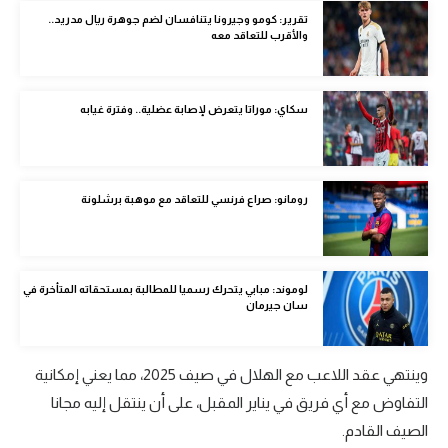
تقرير: كومو وجيرونا يتنافسان لضم جوهرة ريال مدريد..
تحليل في الجول
والأقرب للتعاقد معه
حكايات في الجول
كويز في الجول
سكاي: موراتا يتعرض لإصابة عضلية.. وفترة غيابه
فيديو في الجول
رومانو: صراع فرنسي للتعاقد مع موهبة برشلونة
لوموند: مبابي يتحرك رسميا للمطالبة بمستحقاته المتأخرة في
سان جيرمان
وينتهي عقد اللاعب مع الهلال في صيف 2025، مما يعني إمكانية
التفاوض مع أي فريق في يناير المقبل، على أن ينتقل إليه مجانا
الصيف القادم.