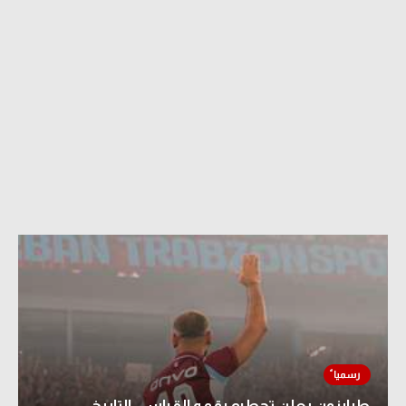
طرابزون يعلن تحطيم رقمه القياسي التاريخي