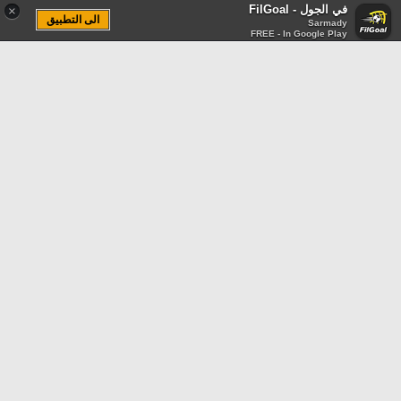
في الجول - FilGoal
×
الى التطبيق
Sarmady
FREE - In Google Play