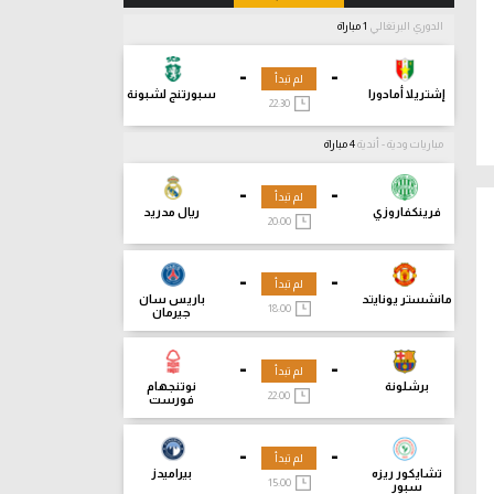
الدوري البرتغالي
1 مباراة
-
-
لم تبدأ
إشتريلا أمادورا
سبورتنج لشبونة
22:30
مباريات ودية - أندية
4 مباراة
-
-
لم تبدأ
فرينكفاروزي
ريال مدريد
20:00
-
-
لم تبدأ
مانشستر يونايتد
باريس سان
18:00
جيرمان
-
-
لم تبدأ
برشلونة
نوتنجهام
22:00
فورست
-
-
لم تبدأ
تشايكور ريزه
بيراميدز
15:00
سبور