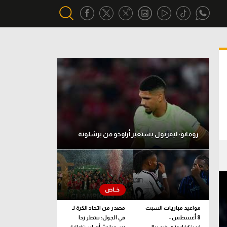
أقسام خاصة
Gamers
يكية
ميركاتو
تحقيق في الجول
رومانو: ليفربول يستعير أراوخو من برشلونة
تقرير في الجول
تحليل في الجول
حكايات في الجول
كويز في الجول
مواعيد مباريات السبت
مصدر من اتحاد الكرة لـ
8 أغسطس -
في الجول: ننتظر ردا
فيديو في الجول