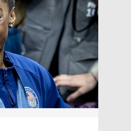
آراء حرة
الدوري ا
ركن الألعاب
دوري أبطا
دوري أبطا
كل البطولات