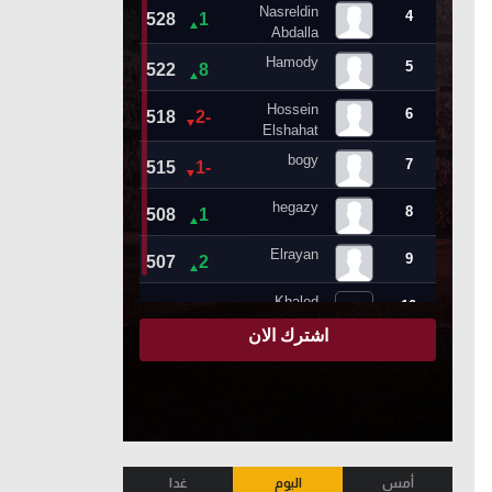
أمس
اليوم
غدا