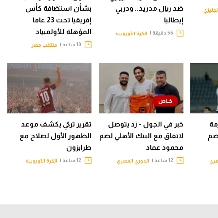
ضد ريال مدريد.. ودربي
بشأن استضافة كأس
نجليزي
إيطاليا
إفريقيا تحت 23 عاما
المؤهلة للأولمبياد
56 دقيقة |
الكرة الأوروبية
10 ساعة |
منتخب مصر
مة
خبر في الجول - زد يتوصل
تقرير تركي يكشف موعد
ضم
لاتفاق مع البنك الأهلي لضم
الظهور الأول لصلاح مع
محمود عماد
طرابزون
12 ساعة |
12 ساعة |
صري
الدوري المصري
الكرة الأوروبية