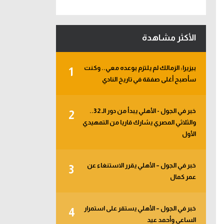
الأكثر مشاهدة
بيزيرا: الزمالك لم يلتزم بوعده معي.. وكنت
1
سأصبح أغلى صفقة في تاريخ النادي
خبر في الجول - الأهلي يبدأ من دور الـ 32..
2
والثلاثي المصري يشارك قاريا من التمهيدي
الأول
خبر في الجول – الأهلي يقرر الاستنغاء عن
3
عمر كمال
خبر في الجول – الأهلي يستقر على استمرار
4
الساعي وأحمد عيد