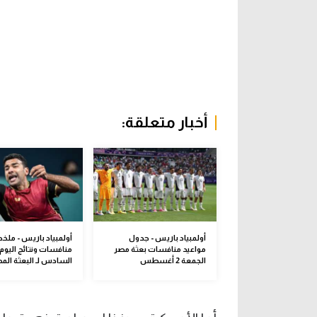
أخبار متعلقة:
أولمبياد باريس - جدول
أولمبياد باريس - مل
مواعيد منافسات بعثة مصر
منافسات ونتائج اليوم
الجمعة 2 أغسطس
السادس لـ البعثة الم