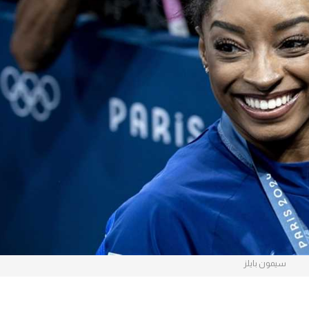
آسيا
دوري أبطال أوروبا
لسعودي للمحترفين
أمريكا
القسم الثاني
ل أوروبا
ركن الألعاب
رياضات أخرى
ل إفريقيا
سيمون بايلز