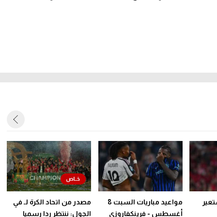
تعير
مواعيد مباريات السبت 8
مصدر من اتحاد الكرة لـ في
أغسطس - فرينكفاروزي
الجول: ننتظر ردا رسميا