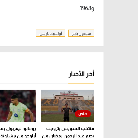
و1968.
سيمون بايلز
أولمبياد باريس
أخر الأخبار
منتخب السويس بتروجت
رومانو: ليفربول يس
يضم عبد الرحمن رمضان من
أراوخو من برشلونة