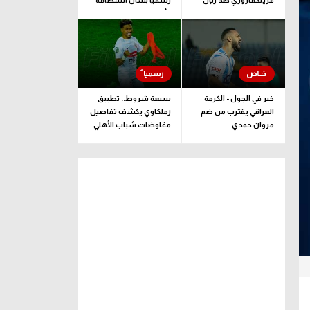
فرينكفاروزي ضد ريال
رسميا بشأن استضافة
مدريد.. ودربي إيطاليا
كأس إفريقيا تحت 23
عاما المؤهلة للأولمبياد
خبر في الجول - الكرمة
سبعة شروط.. تطبيق
العراقي يقترب من ضم
زملكاوي يكشف تفاصيل
مروان حمدي
مفاوضات شباب الأهلي
لضم بيزيرا قبل غلق
الملف