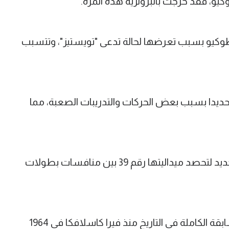
كيو، فقد خرجت بالبرونزية هذه المرة.
وكيو بسبب تعرضها لحالة تدعى "تويستيز"، وتتسبب
تحديدا بسبب بعض الحركات والتدريبات الصعبة، مما
ولكن بايلز صاحبة ذهبية ريو، عادت من جديد لتحصد ميداليتها رقم 39 بين منافسات بطولات
وصارت بايلز أول امرأة تفوز بذهبية المسابقة الكاملة في التاريخ منذ فيرا كاسلافكا في 1964