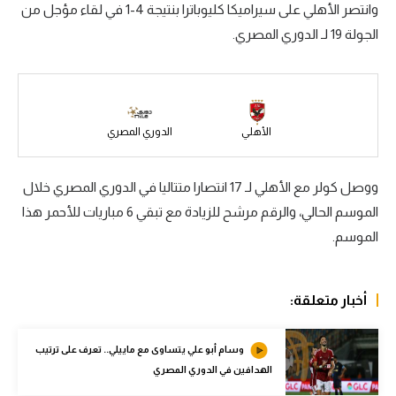
وانتصر الأهلي على سيراميكا كليوباترا بنتيجة 4-1 في لقاء مؤجل من
سعودي في الجول
الجولة 19 لـ الدوري المصري.
الدوري الإنجليزي
الدوري الإسباني
دوري أبطال أوروبا
الأهلي
الدوري المصري
القسم الثاني
ووصل كولر مع الأهلي لـ 17 انتصارا متتاليا في الدوري المصري خلال
رياضات أخرى
الموسم الحالي، والرقم مرشح للزيادة مع تبقي 6 مباريات للأحمر هذا
الموسم.
أمم إفريقيا
كرة السلة الأمريكية
أخبار متعلقة:
كرة سلة
كرة يد
وسام أبو علي يتساوى مع ماييلي.. تعرف على ترتيب
الهدافين في الدوري المصري
كرة طائرة