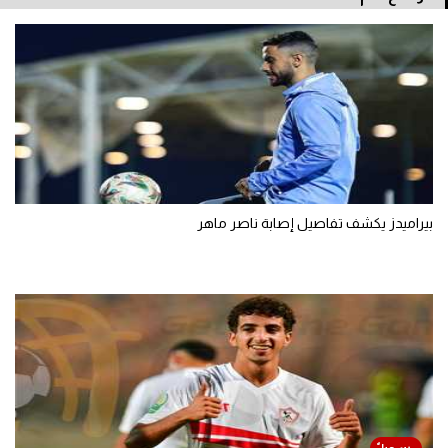
بيراميدز يكشف تفاصيل إصابة ناصر ماهر