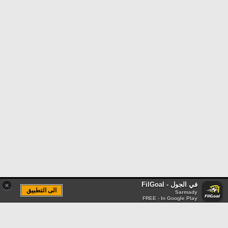
في الجول - FilGoal
×
الى التطبيق
Sarmady
FREE - In Google Play