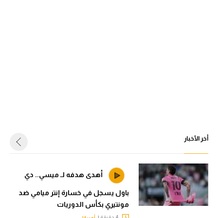
أخر الأخبار
أهدى هدفه لـ ميسي.. دي
باول يسجل في خسارة إنتر ميامي ضد
مونتيري بكأس الدوريات
4 دقيقة |
أمريكا