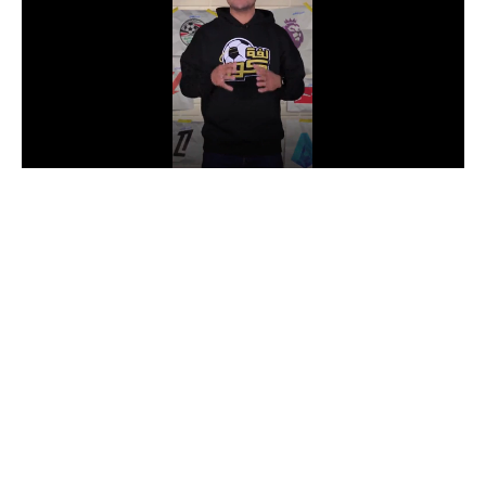
الدوري السعودي للمحترفين
دوري أبطال أوروبا
دوري أبطال إفريقيا
كل البطولات
أقسام
الكرة المصرية
الدوري المصري
الكرة الأوروبية
الكرة الإفريقية
منتخب مصر