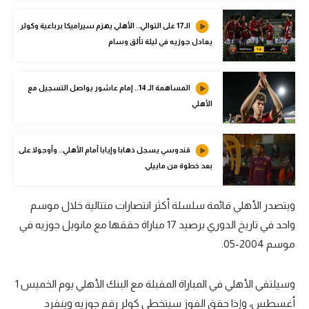
الوطن العربي
الـ17 على التوالي.. الأهلي يهزم سيراميكا برباعية وكولر
في المونديال
يعادل جوزيه في ليلة تألق وسام
رياضة نسائية
المساهمة الـ 14.. إمام عاشور يواصل التسجيل مع
آسيا
الأهلي
أمريكا
قندوسي يسجل ذهابا وإيابا أمام الأهلي.. وأوجولا على
ركن الألعاب
بعد خطوة من ماييلي
أقسام خاصة
ويتصدر الأهلي قائمة سلسلة أكثر انتصارات متتالية خلال موسم
Gamers
واحد في تاريخ الدوري برصيد 17 مباراة حققها مع مانويل جوزيه في
موسم 2004-05.
ميركاتو
تحقيق في الجول
وسيلتقي الأهلي في المباراة المقبلة مع البنك الأهلي يوم الخميس 1
تقرير في الجول
أغسطس، وإذا حقق الفوز سيتخطى كولر رقم جوزيه وينفرد