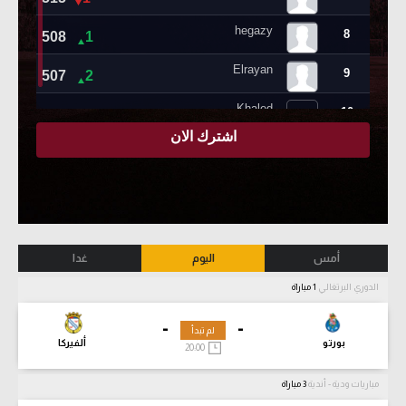
أمس
اليوم
غدا
الدوري البرتغالي
1 مباراة
-
-
لم تبدأ
بورتو
ألفيركا
20:00
مباريات ودية - أندية
3 مباراة