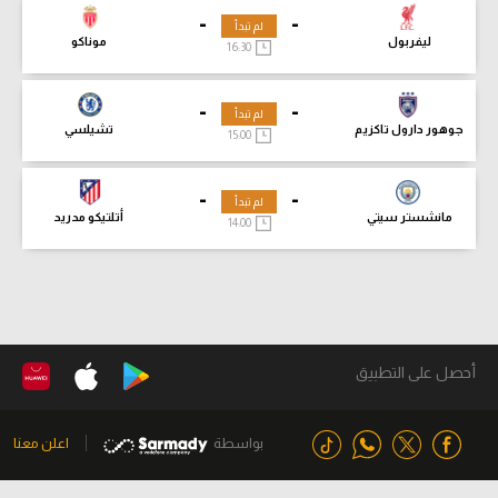
-
-
لم تبدأ
ليفربول
موناكو
16:30
-
-
لم تبدأ
جوهور دارول تاكزيم
تشيلسي
15:00
-
-
لم تبدأ
مانشستر سيتي
أتلتيكو مدريد
14:00
أحصل على التطبيق
بواسطة
اعلن معنا