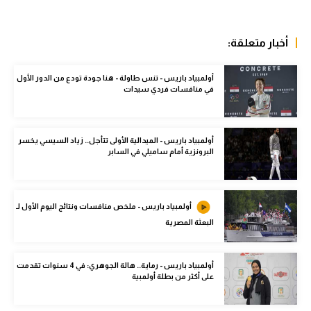
سعودي في الجول
أخبار متعلقة:
الدوري الإنجليزي
الدوري الإسباني
أولمبياد باريس - تنس طاولة - هنا جودة تودع من الدور الأول
في منافسات فردي سيدات
دوري أبطال أوروبا
القسم الثاني
أولمبياد باريس - الميدالية الأولى تتأجل.. زياد السيسي يخسر
البرونزية أمام ساميلي في السابر
رياضات أخرى
أمم إفريقيا
أولمبياد باريس - ملخص منافسات ونتائج اليوم الأول لـ
كرة السلة الأمريكية
البعثة المصرية
كرة سلة
أولمبياد باريس - رماية.. هالة الجوهري: في 4 سنوات تقدمت
كرة يد
على أكثر من بطلة أولمبية
كرة طائرة