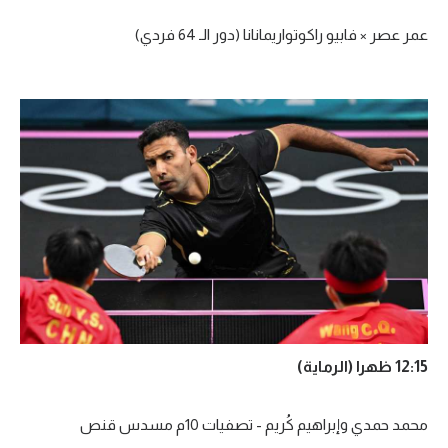
تحليل في الجول
عمر عصر × فابيو راكوتواريمانانا (دور الـ 64 فردي)
حكايات في الجول
كويز في الجول
فيديو في الجول
12:15 ظهرا (الرماية)
محمد حمدي وإبراهيم كُريم - تصفيات 10م مسدس قنص