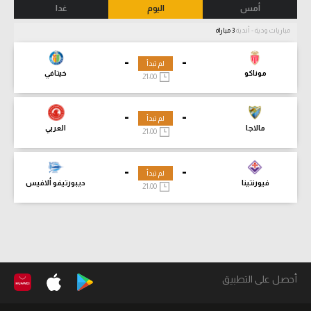
أمس
اليوم
غدا
مباريات ودية - أندية
3 مباراة
-
-
لم تبدأ
موناكو
خيتافي
21:00
-
-
لم تبدأ
مالاجا
العربي
21:00
-
-
لم تبدأ
فيورنتينا
ديبورتيفو ألافيس
21:00
أحصل على التطبيق