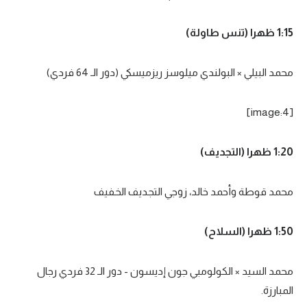
1:15 ظهرا (تنس طاولة)
محمد البيلي × البولندي ميلوسز ريزميسكي (دور الـ 64 فردي)
[image:4]
1:20 ظهرا (التجديف)
محمد قوطة وأحمد خالد، زوجي التجديف الخفيف
1:50 ظهرا (السلاح)
محمد السيد × الكولومبي جون إديسون - دور الـ 32 فردي رجال
المبارزة.