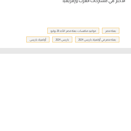
الأكبر في مشاركات العرب وإفريقيا.
بعثة مصر
مواعيد منافسات بعثة مصر الأحد 28 يوليو
بعثة مصر في أولمبياد باريس 2024
باريس 2024
أولمبياد باريس