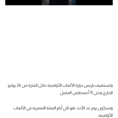
الدوري السعودي للمحترفين
دوري أبطال أوروبا
دوري أبطال إفريقيا
كل البطولات
أقسام
الكرة المصرية
الدوري المصري
وتستضيف باريس دورة الألعاب الأولمبية خلال الفترة من 26 يوليو
الجاري وحتى 11 أغسطس المقبل.
الكرة الأوروبية
الكرة الإفريقية
وسيكون يوم غد الأحد، هو ثاني أيام البعثة المصرية في الألعاب
منتخب مصر
الأولمبية.