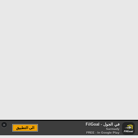
في الجول - FilGoal
×
الى التطبيق
Sarmady
FREE - In Google Play