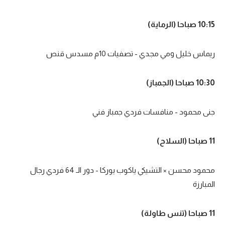
الوطن العربي
10:15 صباحا (الرماية)
في المونديال
رياضة نسائية
ريماس خليل ومي مجدي - تصفيات 10م مسدس قنص
آسيا
10:30 صباحا (الجمباز)
أمريكا
ركن الألعاب
جنى محمود - منافسات فردي جمباز فني
11 صباحا (السلاح)
أقسام خاصة
Gamers
محمود محسن × التشيكي ياكوب يوركا - دور الـ 64 فردي رجال
ميركاتو
المبارزة
تحقيق في الجول
11 صباحا (تنس طاولة)
تقرير في الجول