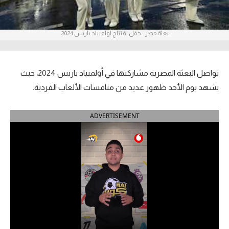
آراء حرة
بعثة مصر - حفل افتتاح أولمبياد باريس 2024
ركن الألعاب
بطولات
تواصل البعثة المصرية مشاركتها في أولمبياد باريس 2024، حيث
أمريكا 2026
يشهد يوم الأحد ظهور عديد من منافسات الألعاب الفردية.
الدوري المصري
ADVERTISEMENT
الدوري الإنجليزي الممتاز
الدوري الإسباني
الدوري الإيطالي
الدوري الألماني
الدوري الفرنسي