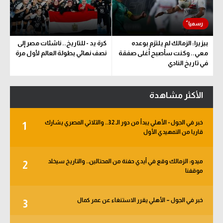
بيزيرا: الزمالك لم يلتزم بوعده
كرة يد - للتاريخ.. ناشئات مصر إلى
معي.. وكنت سأصبح أغلى صفقة
نصف نهائي بطولة العالم لأول مرة
في تاريخ النادي
الأكثر مشاهدة
خبر في الجول - الأهلي يبدأ من دور الـ 32.. والثلاثي المصري يشارك
1
قاريا من التمهيدي الأول
ميدو: الزمالك وقع في أيدي حفنة من المحتالين.. والتاريخ سيخلد
2
موقفنا
خبر في الجول – الأهلي يقرر الاستنغاء عن عمر كمال
3