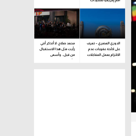
أمم إفريقيا للسيدات
الدوري المصري – تعرف
محمد صلاح: لا أتذكر أنني
على لائحة عقوبات عدم
رأيت مثل هذا الاستقبال
الالتزام بعمل المقابلات
من قبل.. وأسعى
التلفزيونية
للألقاب مع الفريق