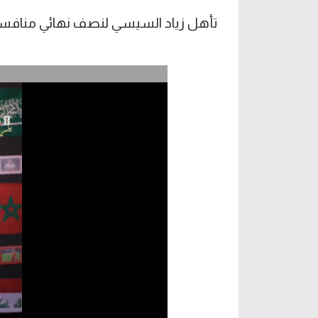
تأهل زياد السيسي لنصف نهائي منافسات سل