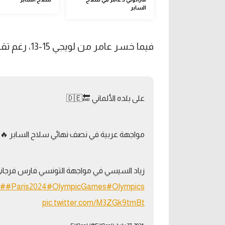
السابر
فيما خسر عامر من لويجي 15-13، رغم تقدمه في بداية اللقاء.
على بلده الألماني 🔚🇩🇪
مواجهة عربية في نصف نهائي سلاح السابر 🔥
زياد السيسي في مواجهة التونسي فارس فرجاني 🇬🇹🇳
#Olympics
#OlympicGames
#Paris2024
#ف
pic.twitter.com/M3ZGk9tmBt