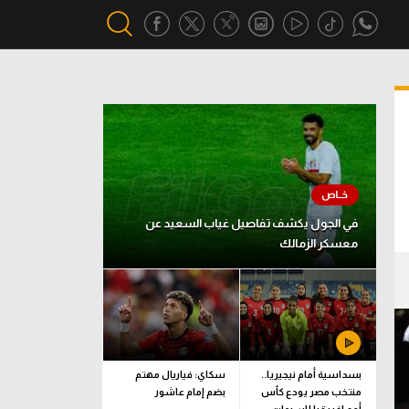
أقسام خاصة
Gamers
يكية
ميركاتو
تحقيق في الجول
في الجول يكشف تفاصيل غياب السعيد عن
معسكر الزمالك
تقرير في الجول
تحليل في الجول
حكايات في الجول
كويز في الجول
بسداسية أمام نيجيريا..
سكاي: فياريال مهتم
منتخب مصر يودع كأس
بضم إمام عاشور
فيديو في الجول