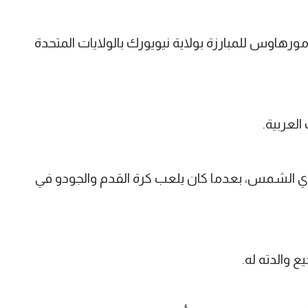
 يلعب لنادي تيم مورهاوس للمبارزة بولاية نيويورك بالولايات المتحدة
العربية.
اح بعمر 12 عاما في نادي الشمس، بعدما كان يلعب كرة القدم والجودو في
والدته له.