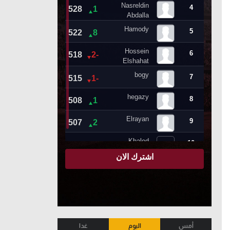
أمس
اليوم
غدا