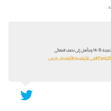
.
زياد السيسي يفوز على الألماني ماتياس سزابو بنتيجة 15-14 ويتأهل إلى نصف النهائي
#في_الأولمبياد
#أولمبياد_باريس