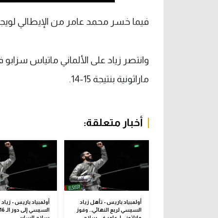
فيما خسر محمد عامر من الإيطالي لويجي
وانتصر زياد على الألماني ماتياس سزابو ف
ماراثونية بنتيجة 15-14.
أخبار متعلقة:
أولمبياد باريس - تأهل زياد
أولمبياد باريس - زياد
السيسي لربع النهائي.. وفوز
ماراثوني لـ عامر في سلاح
سلاح السابر