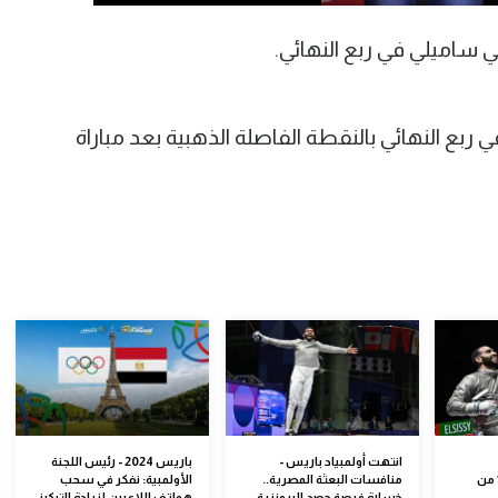
 ساميلي في ربع النهائي.
ي ربع النهائي بالنقطة الفاصلة الذهبية بعد مباراة
انتهت أولمبياد باريس -
باريس 2024 - رئيس اللجنة
السيسي إلى دور الـ 16 من
منافسات البعثة المصرية..
الأولمبية: نفكر في سحب
خسارة فرصة حصد البرونزية
هواتف اللاعبين لزيادة التركيز