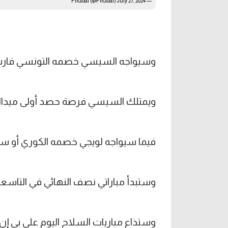
July 27, 2024
— FilGoal (@FilGoal)
وسيواجه السيسي خصمه التونسي فارس 
ويمتلك السيسي فرصة حصد أولى ميداليات ا
فيما سيواجه لويجي خصمه الكوري أو سان
وستبدأ مباراتي نصف النهائي في التاسعة