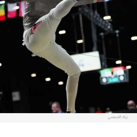
آسيا
دوري أبطال أوروبا
لسعودي للمحترفين
أمريكا
القسم الثاني
ل أوروبا
ركن الألعاب
رياضات أخرى
ل إفريقيا
زياد السيسي