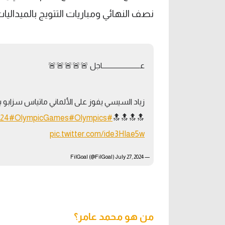
نصف النهائي ومباريات التتويج بالميداليات
عـــــــــــــــــــــــــاجل 🚨🚨🚨🚨🚨
#OlympicGames
#Olympics
#Paris2024
🔝🔝🔝🔝
pic.twitter.com/ide3HIae5w
July 27, 2024
— FilGoal (@FilGoal)
من هو محمد عامر؟