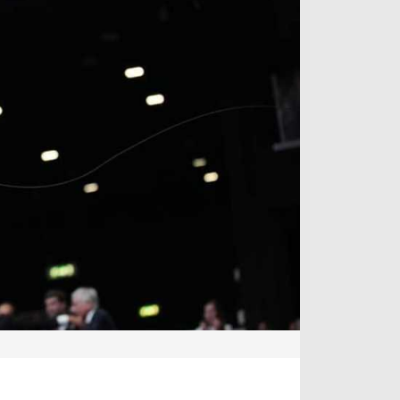
آراء حرة
الدوري ا
ركن الألعاب
دوري أبطا
دوري أبطا
كل البطولات