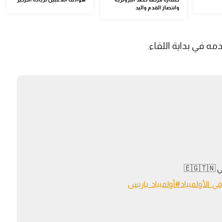
وانتصار القدم واليد
🇪
ي_الأولمبياد
#أولمبياد_باريس